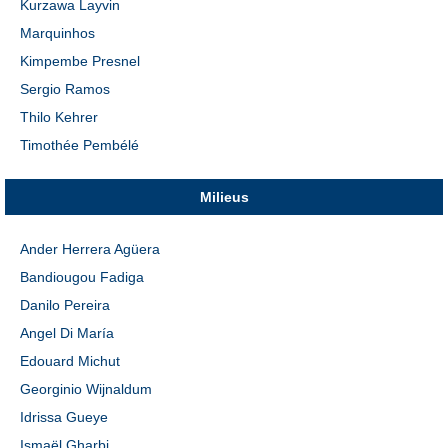
Kurzawa Layvin
Marquinhos
Kimpembe Presnel
Sergio Ramos
Thilo Kehrer
Timothée Pembélé
Milieus
Ander Herrera Agüera
Bandiougou Fadiga
Danilo Pereira
Angel Di María
Edouard Michut
Georginio Wijnaldum
Idrissa Gueye
Ismaël Gharbi