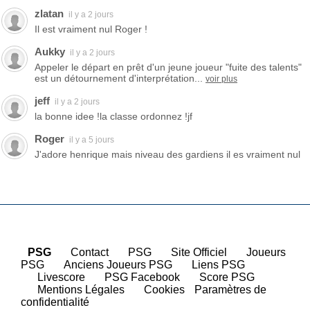
zlatan
il y a 2 jours
Il est vraiment nul Roger !
Aukky
il y a 2 jours
Appeler le départ en prêt d'un jeune joueur "fuite des talents"
est un détournement d'interprétation...
voir plus
jeff
il y a 2 jours
la bonne idee !la classe ordonnez !jf
Roger
il y a 5 jours
J'adore henrique mais niveau des gardiens il es vraiment nul
PSG
|
Contact
|
PSG
|
Site Officiel
|
Joueurs
PSG
|
Anciens Joueurs PSG
|
Liens PSG
|
Livescore
|
PSG Facebook
|
Score PSG
|
Mentions Légales
|
Cookies
Paramètres de
confidentialité