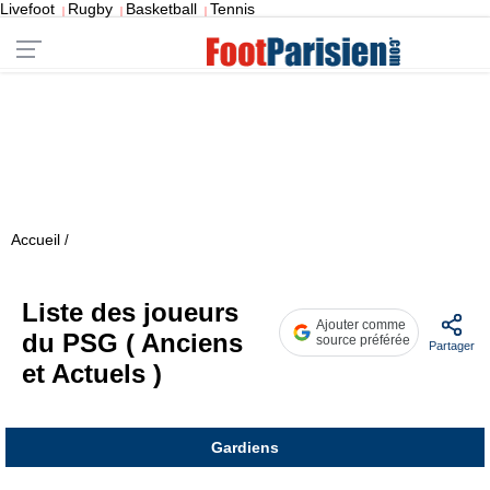
Livefoot
Rugby
Basketball
Tennis
|
|
|
Accueil
/
Liste des joueurs
Ajouter comme
du PSG ( Anciens
source préférée
Partager
et Actuels )
Gardiens