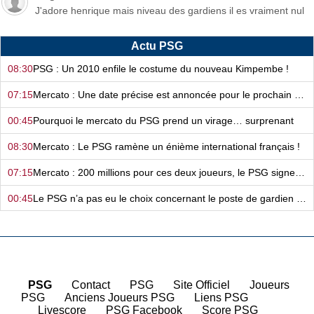
J'adore henrique mais niveau des gardiens il es vraiment nul
Actu PSG
08:30
PSG : Un 2010 enfile le costume du nouveau Kimpembe !
07:15
Mercato : Une date précise est annoncée pour le prochain deal du PSG
00:45
Pourquoi le mercato du PSG prend un virage… surprenant
08:30
Mercato : Le PSG ramène un énième international français !
07:15
Mercato : 200 millions pour ces deux joueurs, le PSG signe de suite !
00:45
Le PSG n’a pas eu le choix concernant le poste de gardien de but…
08:30
PSG : Luis Enrique a une arme secrète dans son sac !
07:15
Mercato - PSG : Deux nouveaux Titis quittent le navire
00:45
Mercato : Le PSG a complètement abandonné cette piste…
PSG
|
Contact
|
PSG
|
Site Officiel
|
Joueurs
PSG
|
Anciens Joueurs PSG
|
Liens PSG
08:31
Mercato - PSG : Ferran Torres, Luis Campos n’a plus les cartes en main…
|
Livescore
|
PSG Facebook
|
Score PSG