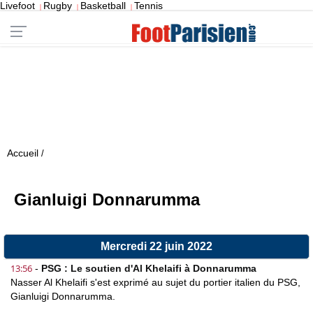
Livefoot
Rugby
Basketball
Tennis
|
|
|
Accueil
/
Gianluigi Donnarumma
Mercredi 22 juin 2022
13:56
-
PSG : Le soutien d'Al Khelaifi à Donnarumma
Nasser Al Khelaifi s'est exprimé au sujet du portier italien du PSG,
Gianluigi Donnarumma.