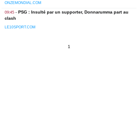
ONZEMONDIAL.COM
09:45
-
PSG : Insulté par un supporter, Donnarumma part au
clash
LE10SPORT.COM
1