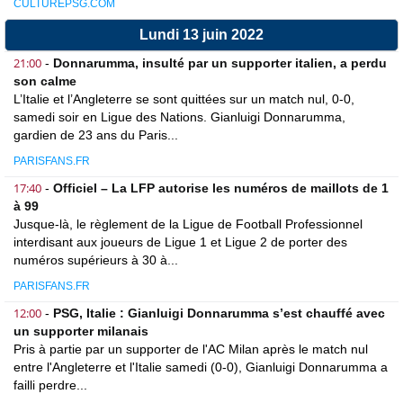
CULTUREPSG.COM
Lundi 13 juin 2022
21:00
-
Donnarumma, insulté par un supporter italien, a perdu
son calme
L’Italie et l’Angleterre se sont quittées sur un match nul, 0-0,
samedi soir en Ligue des Nations. Gianluigi Donnarumma,
gardien de 23 ans du Paris...
PARISFANS.FR
17:40
-
Officiel – La LFP autorise les numéros de maillots de 1
à 99
Jusque-là, le règlement de la Ligue de Football Professionnel
interdisant aux joueurs de Ligue 1 et Ligue 2 de porter des
numéros supérieurs à 30 à...
PARISFANS.FR
12:00
-
PSG, Italie : Gianluigi Donnarumma s’est chauffé avec
un supporter milanais
Pris à partie par un supporter de l'AC Milan après le match nul
entre l'Angleterre et l'Italie samedi (0-0), Gianluigi Donnarumma a
failli perdre...