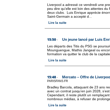
Liverpool a adressé ce vendredi une premi
peu dire qu'elle est loin des attentes d
deux clubs. Luis Enrique apprécie énorm
Saint-Germain a accepté d...
Lire la suite
15:50
Un jeune lancé par Luis Enr
-
Les départs des Titis du PSG se poursui
Mounguengue, Mathis Jangeal ou encore
formation va quitter le club de la capitale
Lire la suite
15:48
Mercato – Offre de Liverpoo
-
PARISFANS.FR
Bradley Barcola, attaquant de 23 ans rec
avec un contrat jusqu’en juin 2028, s’e
Cependant, il reste plutôt un remplaçant
nombreux médias, à refuser de prolonge
Lire la suite