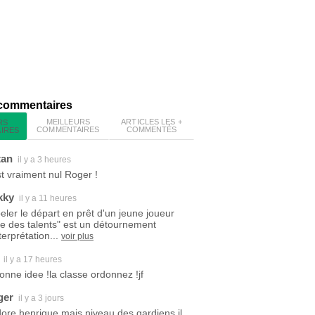
 commentaires
MEILLEURS
ARTICLES LES +
RS
COMMENTAIRES
COMMENTÉS
IRES
tan
il y a 3 heures
est vraiment nul Roger !
kky
il y a 11 heures
eler le départ en prêt d'un jeune joueur
ite des talents" est un détournement
terprétation...
voir plus
il y a 17 heures
bonne idee !la classe ordonnez !jf
ger
il y a 3 jours
dore henrique mais niveau des gardiens il