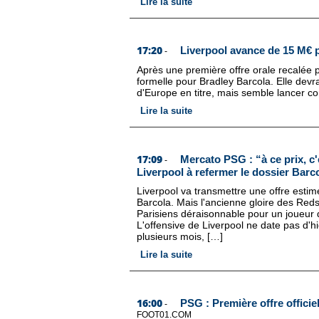
Lire la suite
17:20
Liverpool avance de 15 M€ 
-
Après une première offre orale recalée 
formelle pour Bradley Barcola. Elle devr
d'Europe en titre, mais semble lancer co
Lire la suite
17:09
Mercato PSG : “à ce prix, c
-
Liverpool à refermer le dossier Barc
Liverpool va transmettre une offre esti
Barcola. Mais l'ancienne gloire des Reds
Parisiens déraisonnable pour un joueur 
L'offensive de Liverpool ne date pas d'h
plusieurs mois, […]
Lire la suite
16:00
PSG : Première offre officie
-
FOOT01.COM