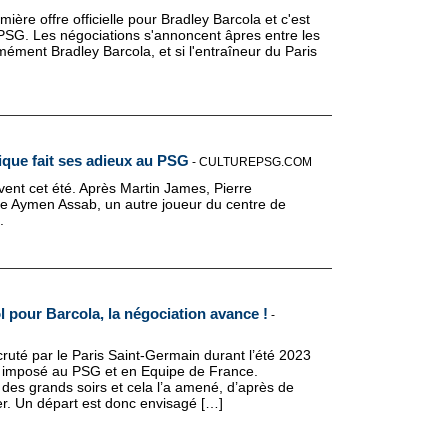
ère offre officielle pour Bradley Barcola et c'est
u PSG. Les négociations s'annoncent âpres entre les
ément Bradley Barcola, et si l'entraîneur du Paris
ique fait ses adieux au PSG
-
CULTUREPSG.COM
vent cet été. Après Martin James, Pierre
 Aymen Assab, un autre joueur du centre de
.
l pour Barcola, la négociation avance !
-
ruté par le Paris Saint-Germain durant l’été 2023
st imposé au PSG et en Equipe de France.
 des grands soirs et cela l’a amené, d’après de
r. Un départ est donc envisagé […]