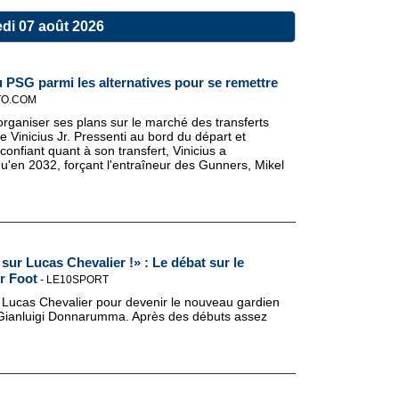
di 07 août 2026
 PSG parmi les alternatives pour se remettre
TO.COM
rganiser ses plans sur le marché des transferts
te Vinicius Jr. Pressenti au bord du départ et
confiant quant à son transfert, Vinicius a
u'en 2032, forçant l'entraîneur des Gunners, Mikel
sur Lucas Chevalier !» : Le débat sur le
er Foot
-
LE10SPORT
r Lucas Chevalier pour devenir le nouveau gardien
e Gianluigi Donnarumma. Après des débuts assez