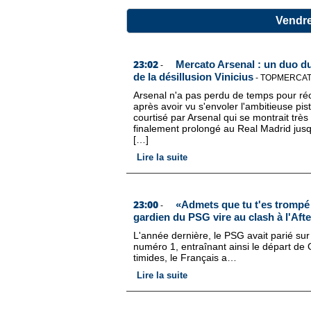
Vendre
23:02
Mercato Arsenal : un duo du
-
de la désillusion Vinicius
-
TOPMERCA
Arsenal n'a pas perdu de temps pour réo
après avoir vu s'envoler l'ambitieuse pis
courtisé par Arsenal qui se montrait très 
finalement prolongé au Real Madrid jusq
[…]
Lire la suite
23:00
«Admets que tu t'es trompé 
-
gardien du PSG vire au clash à l'Aft
L'année dernière, le PSG avait parié su
numéro 1, entraînant ainsi le départ d
timides, le Français a…
Lire la suite