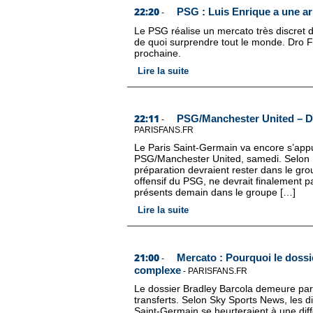
22:20
PSG : Luis Enrique a une ar
-
Le PSG réalise un mercato très discret 
de quoi surprendre tout le monde. Dro Fe
prochaine.
Lire la suite
22:11
PSG/Manchester United – De
-
PARISFANS.FR
Le Paris Saint-Germain va encore s’app
PSG/Manchester United, samedi. Selon Lo
préparation devraient rester dans le gr
offensif du PSG, ne devrait finalement 
présents demain dans le groupe […]
Lire la suite
21:00
Mercato : Pourquoi le dossi
-
complexe
-
PARISFANS.FR
Le dossier Bradley Barcola demeure par
transferts. Selon Sky Sports News, les di
Saint-Germain se heurteraient à une diff