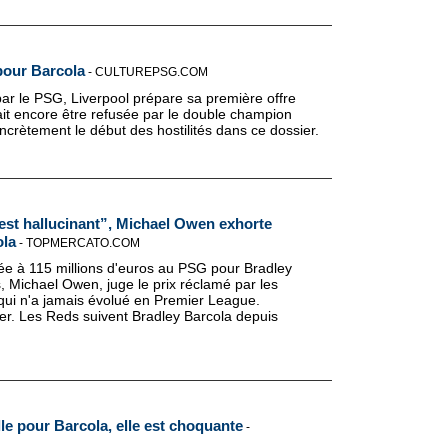
pour Barcola
-
CULTUREPSG.COM
par le PSG, Liverpool prépare sa première offre
ait encore être refusée par le double champion
ncrètement le début des hostilités dans ce dossier.
'est hallucinant”, Michael Owen exhorte
ola
-
TOPMERCATO.COM
mée à 115 millions d'euros au PSG pour Bradley
, Michael Owen, juge le prix réclamé par les
qui n'a jamais évolué en Premier League.
ier. Les Reds suivent Bradley Barcola depuis
lle pour Barcola, elle est choquante
-