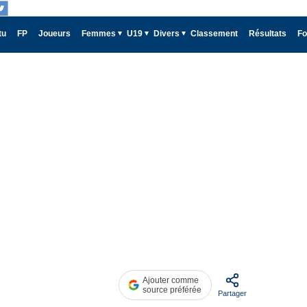
tu
FP
Joueurs
Femmes
U19
Divers
Classement
Résultats
Fo
Ajouter comme
source préférée
Partager