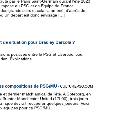
ruté par le Paris Saint-Germain durant l’été 2023
st imposé au PSG et en Equipe de France.
 des grands soirs et cela l’a amené, d’après de
r. Un départ est donc envisagé […]
 de situation pour Bradley Barcola ?
-
sions positives entre le PSG et Liverpool pour
rien. Explications.
les compositions de PSG/MU
-
CULTUREPSG.COM
et dernier match amical de l'été. A Göteborg, en
ffronter Manchester United (17h00), trois jours
Enrique devrait récupérer quelques joueurs. Voici
ux équipes pour ce PSG/MU.