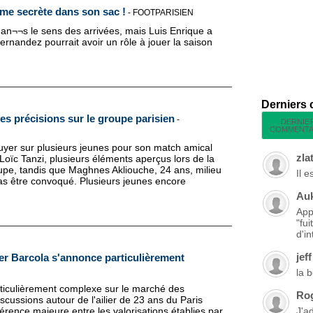
me secrète dans son sac !
-
FOOTPARISIEN
dan¬¬s le sens des arrivées, mais Luis Enrique a
rnandez pourrait avoir un rôle à jouer la saison
Derniers
s précisions sur le groupe parisien
-
DERNIE
COMMENTA
uyer sur plusieurs jeunes pour son match amical
zla
ïc Tanzi, plusieurs éléments aperçus lors de la
oupe, tandis que Maghnes Akliouche, 24 ans, milieu
Il 
pas être convoqué. Plusieurs jeunes encore
Au
App
"fu
d'in
jeff
er Barcola s'annonce particulièrement
la 
ticulièrement complexe sur le marché des
Ro
scussions autour de l'ailier de 23 ans du Paris
érence majeure entre les valorisations établies par
J'a