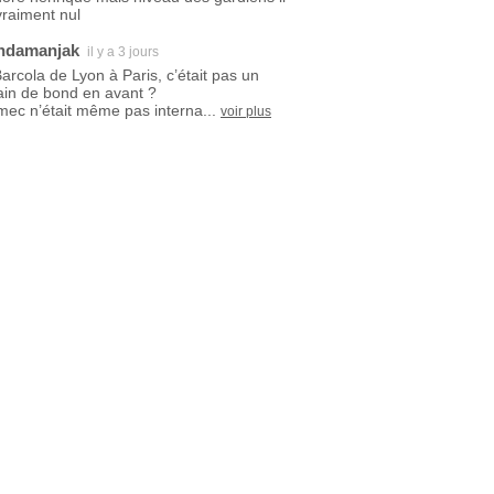
vraiment nul
ndamanjak
il y a 3 jours
Barcola de Lyon à Paris, c’était pas un
ain de bond en avant ?
mec n’était même pas interna...
voir plus