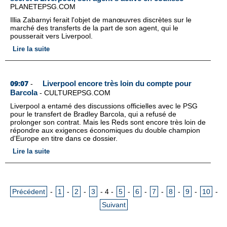
PLANETEPSG.COM
Illia Zabarnyi ferait l'objet de manœuvres discrètes sur le
marché des transferts de la part de son agent, qui le
pousserait vers Liverpool.
Lire la suite
09:07
Liverpool encore très loin du compte pour
-
Barcola
-
CULTUREPSG.COM
Liverpool a entamé des discussions officielles avec le PSG
pour le transfert de Bradley Barcola, qui a refusé de
prolonger son contrat. Mais les Reds sont encore très loin de
répondre aux exigences économiques du double champion
d'Europe en titre dans ce dossier.
Lire la suite
Précédent
-
1
-
2
-
3
-
4
-
5
-
6
-
7
-
8
-
9
-
10
-
Suivant