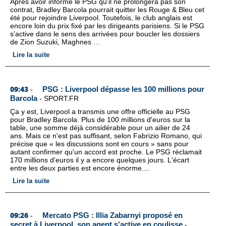
Après avoir informé le PSG qu’il ne prolongera pas son
contrat, Bradley Barcola pourrait quitter les Rouge & Bleu cet
été pour rejoindre Liverpool. Toutefois, le club anglais est
encore loin du prix fixé par les dirigeants parisiens. Si le PSG
s’active dans le sens des arrivées pour boucler les dossiers
de Zion Suzuki, Maghnes …
Lire la suite
09:43
PSG : Liverpool dépasse les 100 millions pour
-
Barcola
-
SPORT.FR
Ça y est, Liverpool a transmis une offre officielle au PSG
pour Bradley Barcola. Plus de 100 millions d'euros sur la
table, une somme déjà considérable pour un ailier de 24
ans. Mais ce n'est pas suffisant, selon Fabrizio Romano, qui
précise que « les discussions sont en cours » sans pour
autant confirmer qu'un accord est proche. Le PSG réclamait
170 millions d'euros il y a encore quelques jours. L'écart
entre les deux parties est encore énorme....
Lire la suite
09:26
Mercato PSG : Illia Zabarnyi proposé en
-
secret à Liverpool, son agent s'active en coulisse
-