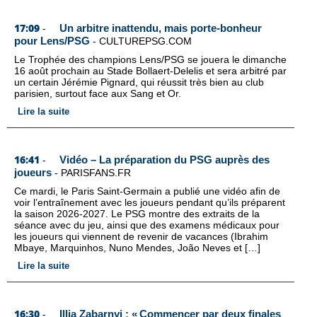
17:09
Un arbitre inattendu, mais porte-bonheur
-
pour Lens/PSG
-
CULTUREPSG.COM
Le Trophée des champions Lens/PSG se jouera le dimanche
16 août prochain au Stade Bollaert-Delelis et sera arbitré par
un certain Jérémie Pignard, qui réussit très bien au club
parisien, surtout face aux Sang et Or.
Lire la suite
16:41
Vidéo – La préparation du PSG auprès des
-
joueurs
-
PARISFANS.FR
Ce mardi, le Paris Saint-Germain a publié une vidéo afin de
voir l’entraînement avec les joueurs pendant qu’ils préparent
la saison 2026-2027. Le PSG montre des extraits de la
séance avec du jeu, ainsi que des examens médicaux pour
les joueurs qui viennent de revenir de vacances (Ibrahim
Mbaye, Marquinhos, Nuno Mendes, João Neves et […]
Lire la suite
16:30
Illia Zabarnyi : « Commencer par deux finales
-