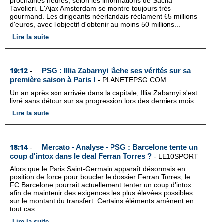
prochaines heures, selon les informations de Sacha
Tavolieri. L'Ajax Amsterdam se montre toujours très
gourmand. Les dirigeants néerlandais réclament 65 millions
d'euros, avec l'objectif d'obtenir au moins 50 millions...
Lire la suite
19:12
PSG : Illia Zabarnyi lâche ses vérités sur sa
-
première saison à Paris !
-
PLANETEPSG.COM
Un an après son arrivée dans la capitale, Illia Zabarnyi s'est
livré sans détour sur sa progression lors des derniers mois.
Lire la suite
18:14
Mercato - Analyse - PSG : Barcelone tente un
-
coup d'intox dans le deal Ferran Torres ?
-
LE10SPORT
Alors que le Paris Saint-Germain apparaît désormais en
position de force pour boucler le dossier Ferran Torres, le
FC Barcelone pourrait actuellement tenter un coup d'intox
afin de maintenir des exigences les plus élevées possibles
sur le montant du transfert. Certains éléments amènent en
tout cas…
Lire la suite