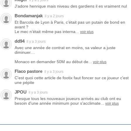
il y a 2 jours
J'adore henrique mais niveau des gardiens il es vraiment nul
Bondamanjak
il y a 2 jours
Et Barcola de Lyon à Paris, c’était pas un putain de bond en
avant ?
Le mec n’était même pas interna...
voir plus
dd94
il y a 3 jours
Avec une année de contrat en moins, sa valeur a juste
diminuer....
Monaco en demander 50M au début de...
voir plus
Flaco pastore
il y a 3 jours
C'est quoi cette article de footix faut foncer sur ce joueur c'est
une pépite
JPOU
il y a 3 jours
Presque tous les nouveaux joueurs arrivés au club ont eu
besoin d'une année minimum pour s'acclimate...
voir plus