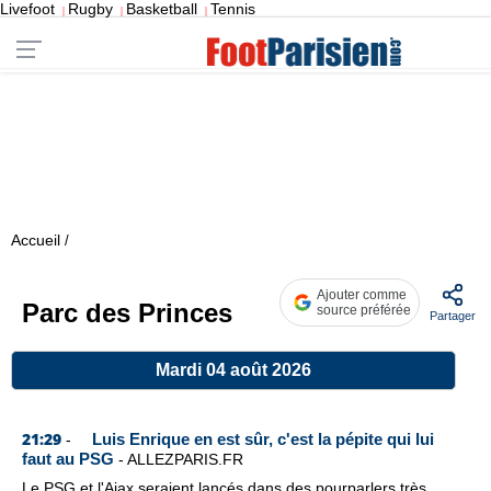
Livefoot
Rugby
Basketball
Tennis
|
|
|
Accueil
/
Ajouter comme
Parc des Princes
source préférée
Partager
Mardi 04 août 2026
21:29
Luis Enrique en est sûr, c'est la pépite qui lui
-
faut au PSG
-
ALLEZPARIS.FR
Le PSG et l'Ajax seraient lancés dans des pourparlers très