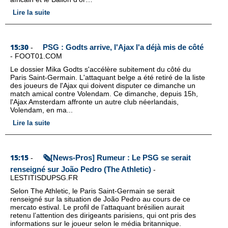
Lire la suite
15:30
PSG : Godts arrive, l'Ajax l'a déjà mis de côté
-
-
FOOT01.COM
Le dossier Mika Godts s'accélère subitement du côté du
Paris Saint-Germain. L'attaquant belge a été retiré de la liste
des joueurs de l'Ajax qui doivent disputer ce dimanche un
match amical contre Volendam. Ce dimanche, depuis 15h,
l'Ajax Amsterdam affronte un autre club néerlandais,
Volendam, en ma...
Lire la suite
15:15
🗞️[News-Pros] Rumeur : Le PSG se serait
-
renseigné sur João Pedro (The Athletic)
-
LESTITISDUPSG.FR
Selon The Athletic, le Paris Saint-Germain se serait
renseigné sur la situation de João Pedro au cours de ce
mercato estival. Le profil de l’attaquant brésilien aurait
retenu l’attention des dirigeants parisiens, qui ont pris des
informations sur le joueur selon le média britannique.