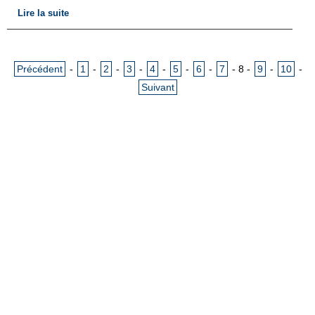
Lire la suite
Précédent
-
1
-
2
-
3
-
4
-
5
-
6
-
7
-
8
-
9
-
10
-
Suivant