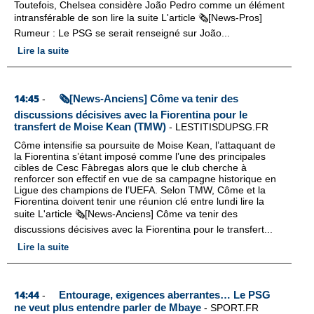
Toutefois, Chelsea considère João Pedro comme un élément
intransférable de son lire la suite L'article 🗞️[News-Pros]
Rumeur : Le PSG se serait renseigné sur João...
Lire la suite
14:45
🗞️[News-Anciens] Côme va tenir des
-
discussions décisives avec la Fiorentina pour le
transfert de Moise Kean (TMW)
-
LESTITISDUPSG.FR
Côme intensifie sa poursuite de Moise Kean, l’attaquant de
la Fiorentina s’étant imposé comme l’une des principales
cibles de Cesc Fàbregas alors que le club cherche à
renforcer son effectif en vue de sa campagne historique en
Ligue des champions de l’UEFA. Selon TMW, Côme et la
Fiorentina doivent tenir une réunion clé entre lundi lire la
suite L'article 🗞️[News-Anciens] Côme va tenir des
discussions décisives avec la Fiorentina pour le transfert...
Lire la suite
14:44
Entourage, exigences aberrantes… Le PSG
-
ne veut plus entendre parler de Mbaye
-
SPORT.FR