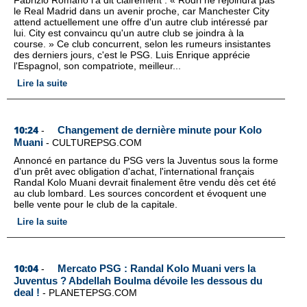
Fabrizio Romano l'a dit clairement : « Rodri ne rejoindra pas
le Real Madrid dans un avenir proche, car Manchester City
attend actuellement une offre d'un autre club intéressé par
lui. City est convaincu qu'un autre club se joindra à la
course. » Ce club concurrent, selon les rumeurs insistantes
des derniers jours, c'est le PSG. Luis Enrique apprécie
l'Espagnol, son compatriote, meilleur...
Lire la suite
10:24
Changement de dernière minute pour Kolo
-
Muani
-
CULTUREPSG.COM
Annoncé en partance du PSG vers la Juventus sous la forme
d'un prêt avec obligation d'achat, l'international français
Randal Kolo Muani devrait finalement être vendu dès cet été
au club lombard. Les sources concordent et évoquent une
belle vente pour le club de la capitale.
Lire la suite
10:04
Mercato PSG : Randal Kolo Muani vers la
-
Juventus ? Abdellah Boulma dévoile les dessous du
deal !
-
PLANETEPSG.COM