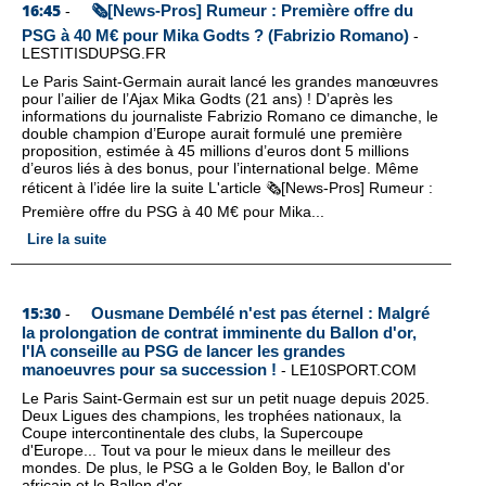
16:45
🗞️[News-Pros] Rumeur : Première offre du
-
PSG à 40 M€ pour Mika Godts ? (Fabrizio Romano)
-
LESTITISDUPSG.FR
Le Paris Saint-Germain aurait lancé les grandes manœuvres
pour l’ailier de l’Ajax Mika Godts (21 ans) ! D’après les
informations du journaliste Fabrizio Romano ce dimanche, le
double champion d’Europe aurait formulé une première
proposition, estimée à 45 millions d’euros dont 5 millions
d’euros liés à des bonus, pour l’international belge. Même
réticent à l’idée lire la suite L'article 🗞️[News-Pros] Rumeur :
Première offre du PSG à 40 M€ pour Mika...
Lire la suite
15:30
Ousmane Dembélé n'est pas éternel : Malgré
-
la prolongation de contrat imminente du Ballon d'or,
l'IA conseille au PSG de lancer les grandes
manoeuvres pour sa succession !
-
LE10SPORT.COM
Le Paris Saint-Germain est sur un petit nuage depuis 2025.
Deux Ligues des champions, les trophées nationaux, la
Coupe intercontinentale des clubs, la Supercoupe
d'Europe... Tout va pour le mieux dans le meilleur des
mondes. De plus, le PSG a le Golden Boy, le Ballon d'or
africain et le Ballon d'or…