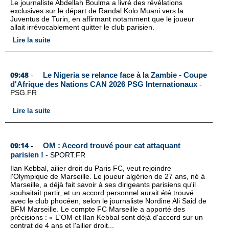
Le journaliste Abdellah Boulma a livré des révélations
exclusives sur le départ de Randal Kolo Muani vers la
Juventus de Turin, en affirmant notamment que le joueur
allait irrévocablement quitter le club parisien.
Lire la suite
09:48
Le Nigeria se relance face à la Zambie - Coupe
-
d'Afrique des Nations CAN 2026 PSG Internationaux
-
PSG.FR
Lire la suite
09:14
OM : Accord trouvé pour cat attaquant
-
parisien !
-
SPORT.FR
Ilan Kebbal, ailier droit du Paris FC, veut rejoindre
l'Olympique de Marseille. Le joueur algérien de 27 ans, né à
Marseille, a déjà fait savoir à ses dirigeants parisiens qu'il
souhaitait partir, et un accord personnel aurait été trouvé
avec le club phocéen, selon le journaliste Nordine Ali Said de
BFM Marseille. Le compte FC Marseille a apporté des
précisions : « L'OM et Ilan Kebbal sont déjà d'accord sur un
contrat de 4 ans et l'ailier droit...