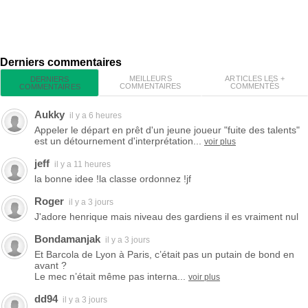
Derniers commentaires
MEILLEURS
ARTICLES LES +
DERNIERS
COMMENTAIRES
COMMENTÉS
COMMENTAIRES
Aukky
il y a 6 heures
Appeler le départ en prêt d'un jeune joueur "fuite des talents"
est un détournement d'interprétation...
voir plus
jeff
il y a 11 heures
la bonne idee !la classe ordonnez !jf
Roger
il y a 3 jours
J'adore henrique mais niveau des gardiens il es vraiment nul
Bondamanjak
il y a 3 jours
Et Barcola de Lyon à Paris, c’était pas un putain de bond en
avant ?
Le mec n’était même pas interna...
voir plus
dd94
il y a 3 jours