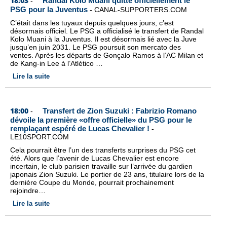
18:03
Randal Kolo Muani quitte officiellement le
-
PSG pour la Juventus
-
CANAL-SUPPORTERS.COM
C’était dans les tuyaux depuis quelques jours, c’est
désormais officiel. Le PSG a officialisé le transfert de Randal
Kolo Muani à la Juventus. Il est désormais lié avec la Juve
jusqu’en juin 2031. Le PSG poursuit son mercato des
ventes. Après les départs de Gonçalo Ramos à l’AC Milan et
de Kang-in Lee à l’Atlético …
Lire la suite
18:00
Transfert de Zion Suzuki : Fabrizio Romano
-
dévoile la première «offre officielle» du PSG pour le
remplaçant espéré de Lucas Chevalier !
-
LE10SPORT.COM
Cela pourrait être l’un des transferts surprises du PSG cet
été. Alors que l’avenir de Lucas Chevalier est encore
incertain, le club parisien travaille sur l’arrivée du gardien
japonais Zion Suzuki. Le portier de 23 ans, titulaire lors de la
dernière Coupe du Monde, pourrait prochainement
rejoindre…
Lire la suite