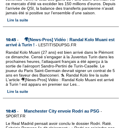
ce mercato d'été va excéder les 150 millions d'euros. Depuis
l'arrivée de QSI, la balance des transferts parisienne n'avait
jamais été si positive sur l'ensemble d'une saison.
Lire la suite
10:45
🎥[News-Pros] Vidéo : Randal Kolo Muani est
-
arrivé à Turin !
-
LESTITISDUPSG.FR
Randal Kolo Muani (27 ans) est bien arrivé dans le Piémont
ce dimanche. Censé s’engager à la Juventus Turin dans les
prochaines heures, l’attaquant français a été aperçu à la
sortie de l’aéroport Sandro-Pertini de Turin-Caselle. Le
joueur du Paris Saint-Germain devrait signer un contrat de 5
ans en faveur des Bianconeri. 🛬 Randal Kolo lire la suite
L'article 🎥[News-Pros] Vidéo : Randal Kolo Muani est arrivé
à Turin ! est apparu en premier sur Les...
Lire la suite
10:45
Manchester City envoie Rodri au PSG
-
-
SPORT.FR
Le Real Madrid pensait avoir conclu le dossier Rodri. Raté.