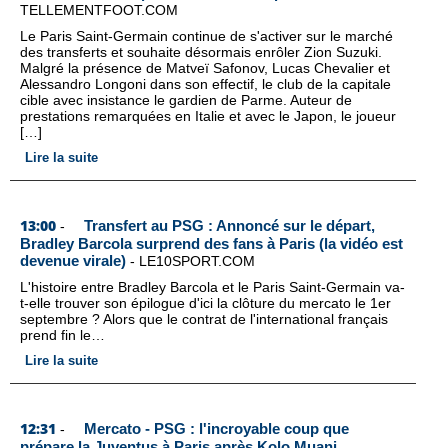
TELLEMENTFOOT.COM
Le Paris Saint-Germain continue de s'activer sur le marché
des transferts et souhaite désormais enrôler Zion Suzuki.
Malgré la présence de Matveï Safonov, Lucas Chevalier et
Alessandro Longoni dans son effectif, le club de la capitale
cible avec insistance le gardien de Parme. Auteur de
prestations remarquées en Italie et avec le Japon, le joueur
[…]
Lire la suite
13:00
Transfert au PSG : Annoncé sur le départ,
-
Bradley Barcola surprend des fans à Paris (la vidéo est
devenue virale)
-
LE10SPORT.COM
L'histoire entre Bradley Barcola et le Paris Saint-Germain va-
t-elle trouver son épilogue d'ici la clôture du mercato le 1er
septembre ? Alors que le contrat de l'international français
prend fin le…
Lire la suite
12:31
Mercato - PSG : l'incroyable coup que
-
prépare la Juventus à Paris après Kolo Muani
-