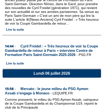
ancien joueur passé par le Centre de Formation du Paris
Saint-Germain. Direction Nîmes, dans le Gard, pour prendre
des nouvelles de Cyril Freidel (génération 1971), qui revient
sur son actualité et sur ses années parisiennes. Sa venue au
Paris Saint-Germain « C’est un ami de mon père qui lire la
suite L'article 🚨[News-Anciens] Cyril Freidel : « Très heureux
de voir la Coupe Gambardella de retour...
Lire la suite
14:44
Cyril Freidel : « Très heureux de voir la Coupe
-
Gambardella de retour à Paris » interview Centre de
Formation Paris Saint-Germain 2025-2026
-
PSG.FR
Lire la suite
Lundi 06 juillet 2026
15:58
Mercato : le jeune milieu du PSG Aymen
-
Assab s'engage à Monaco
-
LEQUIPE.FR
Comme pressenti, le milieu du PSG Aymen Assab, vainqueur
de la Coupe Gambardella et du Championnat U19, rejoint le
club de la Principauté.