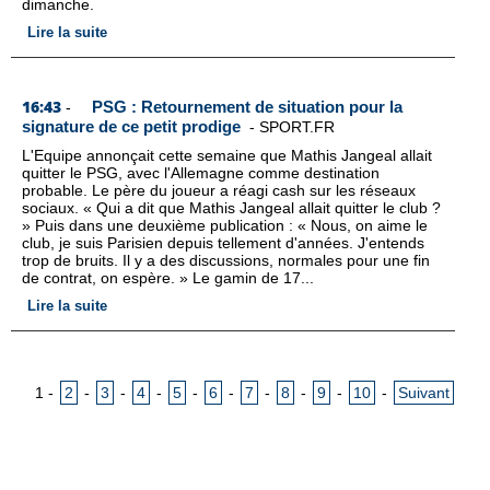
dimanche.
Lire la suite
16:43
PSG : Retournement de situation pour la
-
signature de ce petit prodige
-
SPORT.FR
L'Equipe annonçait cette semaine que Mathis Jangeal allait
quitter le PSG, avec l'Allemagne comme destination
probable. Le père du joueur a réagi cash sur les réseaux
sociaux. « Qui a dit que Mathis Jangeal allait quitter le club ?
» Puis dans une deuxième publication : « Nous, on aime le
club, je suis Parisien depuis tellement d'années. J'entends
trop de bruits. Il y a des discussions, normales pour une fin
de contrat, on espère. » Le gamin de 17...
Lire la suite
1
-
2
-
3
-
4
-
5
-
6
-
7
-
8
-
9
-
10
-
Suivant