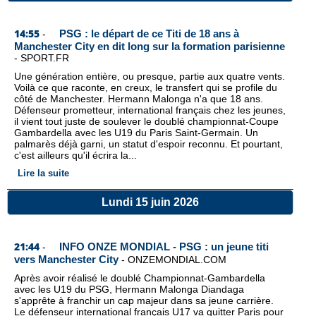
14:55
PSG : le départ de ce Titi de 18 ans à
-
Manchester City en dit long sur la formation parisienne
-
SPORT.FR
Une génération entière, ou presque, partie aux quatre vents.
Voilà ce que raconte, en creux, le transfert qui se profile du
côté de Manchester. Hermann Malonga n'a que 18 ans.
Défenseur prometteur, international français chez les jeunes,
il vient tout juste de soulever le doublé championnat-Coupe
Gambardella avec les U19 du Paris Saint-Germain. Un
palmarès déjà garni, un statut d'espoir reconnu. Et pourtant,
c'est ailleurs qu'il écrira la...
Lire la suite
Lundi 15 juin 2026
21:44
INFO ONZE MONDIAL - PSG : un jeune titi
-
vers Manchester City
-
ONZEMONDIAL.COM
Après avoir réalisé le doublé Championnat-Gambardella
avec les U19 du PSG, Hermann Malonga Diandaga
s'apprête à franchir un cap majeur dans sa jeune carrière.
Le défenseur international français U17 va quitter Paris pour