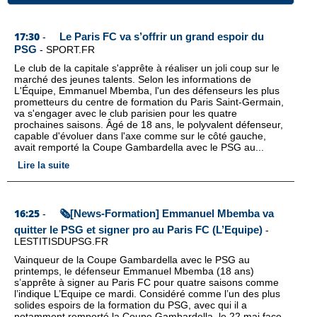
17:30
Le Paris FC va s’offrir un grand espoir du
-
PSG
-
SPORT.FR
Le club de la capitale s'apprête à réaliser un joli coup sur le
marché des jeunes talents. Selon les informations de
L'Équipe, Emmanuel Mbemba, l'un des défenseurs les plus
prometteurs du centre de formation du Paris Saint-Germain,
va s'engager avec le club parisien pour les quatre
prochaines saisons. Âgé de 18 ans, le polyvalent défenseur,
capable d'évoluer dans l'axe comme sur le côté gauche,
avait remporté la Coupe Gambardella avec le PSG au...
Lire la suite
16:25
🗞️[News-Formation] Emmanuel Mbemba va
-
quitter le PSG et signer pro au Paris FC (L’Equipe)
-
LESTITISDUPSG.FR
Vainqueur de la Coupe Gambardella avec le PSG au
printemps, le défenseur Emmanuel Mbemba (18 ans)
s’apprête à signer au Paris FC pour quatre saisons comme
l’indique L’Equipe ce mardi. Considéré comme l’un des plus
solides espoirs de la formation du PSG, avec qui il a
notamment remporté la Coupe Gambardella, le 22 mai face