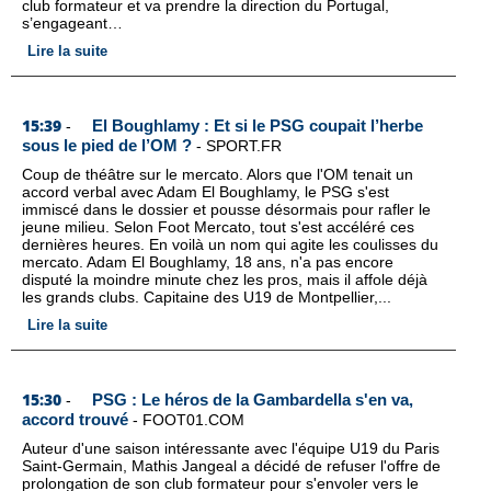
club formateur et va prendre la direction du Portugal,
s’engageant…
Lire la suite
15:39
El Boughlamy : Et si le PSG coupait l’herbe
-
sous le pied de l’OM ?
-
SPORT.FR
Coup de théâtre sur le mercato. Alors que l'OM tenait un
accord verbal avec Adam El Boughlamy, le PSG s'est
immiscé dans le dossier et pousse désormais pour rafler le
jeune milieu. Selon Foot Mercato, tout s'est accéléré ces
dernières heures. En voilà un nom qui agite les coulisses du
mercato. Adam El Boughlamy, 18 ans, n'a pas encore
disputé la moindre minute chez les pros, mais il affole déjà
les grands clubs. Capitaine des U19 de Montpellier,...
Lire la suite
15:30
PSG : Le héros de la Gambardella s'en va,
-
accord trouvé
-
FOOT01.COM
Auteur d'une saison intéressante avec l'équipe U19 du Paris
Saint-Germain, Mathis Jangeal a décidé de refuser l'offre de
prolongation de son club formateur pour s'envoler vers le