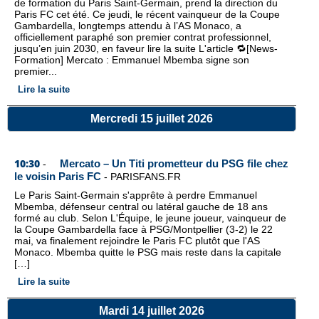
de formation du Paris Saint-Germain, prend la direction du
Paris FC cet été. Ce jeudi, le récent vainqueur de la Coupe
Gambardella, longtemps attendu à l’AS Monaco, a
officiellement paraphé son premier contrat professionnel,
jusqu’en juin 2030, en faveur lire la suite L'article 🔁[News-
Formation] Mercato : Emmanuel Mbemba signe son
premier...
Lire la suite
Mercredi 15 juillet 2026
10:30
Mercato – Un Titi prometteur du PSG file chez
-
le voisin Paris FC
-
PARISFANS.FR
Le Paris Saint-Germain s'apprête à perdre Emmanuel
Mbemba, défenseur central ou latéral gauche de 18 ans
formé au club. Selon L'Équipe, le jeune joueur, vainqueur de
la Coupe Gambardella face à PSG/Montpellier (3-2) le 22
mai, va finalement rejoindre le Paris FC plutôt que l'AS
Monaco. Mbemba quitte le PSG mais reste dans la capitale
[…]
Lire la suite
Mardi 14 juillet 2026