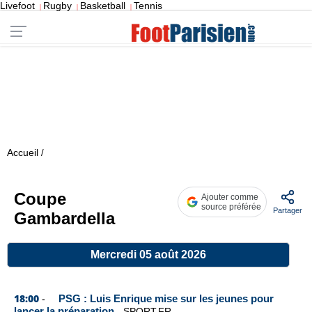
Livefoot
Rugby
Basketball
Tennis
|
|
|
Accueil
/
Coupe
Ajouter comme
source préférée
Partager
Gambardella
Mercredi 05 août 2026
18:00
PSG : Luis Enrique mise sur les jeunes pour
-
lancer la préparation
-
SPORT.FR