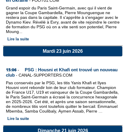
en Ukraine
-
FOOT01.COM
Grand espoir du Paris Saint-Germain, avec qui il vient de
gagner la Coupe Gambardella, Pierre Mounguengue ne
restera pas dans la capitale. Il s'apprête à s'engager avec le
Dynamo Kiev. Révélé à Evry, avant de vite rejoindre le centre
de formation du PSG où on a vite senti son potentiel, Pierre
Moung...
Lire la suite
Mardi 23 juin 2026
15:06
PSG : Housni et Khafi ont trouvé un nouveau
-
club
-
CANAL-SUPPORTERS.COM
Pas conservés par le PSG, les titis Yanis Khafi et Ilyes
Housni vont rebondir loin de leur club formateur. Champion
de France U17, U19 et vainqueur de la Coupe Gambardella,
le Paris Saint-Germain a écrasé la concurrence hexagonale
en 2025-2026. Cet été, et après une saison sensationnelle,
de nombreux titis vont toutefois quitter le bercail. Emmanuel
Mbemba, Samba Coulibaly, Aymen Assab, Pierre …
Lire la suite
Dimanche 21 juin 2026