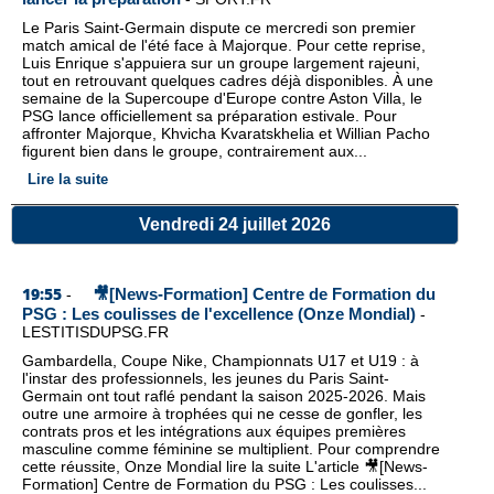
Le Paris Saint-Germain dispute ce mercredi son premier
match amical de l'été face à Majorque. Pour cette reprise,
Luis Enrique s'appuiera sur un groupe largement rajeuni,
tout en retrouvant quelques cadres déjà disponibles. À une
semaine de la Supercoupe d'Europe contre Aston Villa, le
PSG lance officiellement sa préparation estivale. Pour
affronter Majorque, Khvicha Kvaratskhelia et Willian Pacho
figurent bien dans le groupe, contrairement aux...
Lire la suite
Vendredi 24 juillet 2026
19:55
🎥[News-Formation] Centre de Formation du
-
PSG : Les coulisses de l'excellence (Onze Mondial)
-
LESTITISDUPSG.FR
Gambardella, Coupe Nike, Championnats U17 et U19 : à
l'instar des professionnels, les jeunes du Paris Saint-
Germain ont tout raflé pendant la saison 2025-2026. Mais
outre une armoire à trophées qui ne cesse de gonfler, les
contrats pros et les intégrations aux équipes premières
masculine comme féminine se multiplient. Pour comprendre
cette réussite, Onze Mondial lire la suite L'article 🎥[News-
Formation] Centre de Formation du PSG : Les coulisses...