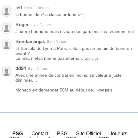
jeff
il y a 11 heures
la bonne idee !la classe ordonnez !jf
Roger
il y a 3 jours
J'adore henrique mais niveau des gardiens il es vraiment nul
Bondamanjak
il y a 3 jours
Et Barcola de Lyon à Paris, c’était pas un putain de bond en
avant ?
Le mec n’était même pas interna...
voir plus
dd94
il y a 3 jours
Avec une année de contrat en moins, sa valeur a juste
diminuer....
Monaco en demander 50M au début de...
voir plus
PSG
|
Contact
|
PSG
|
Site Officiel
|
Joueurs