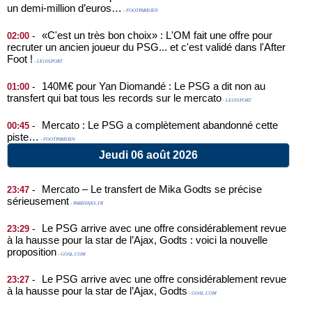
un demi-million d’euros…
- FOOTPARISIEN
«C'est un très bon choix» : L'OM fait une offre pour
-
02:00
recruter un ancien joueur du PSG... et c'est validé dans l'After
Foot !
- LE10SPORT
140M€ pour Yan Diomandé : Le PSG a dit non au
-
01:00
transfert qui bat tous les records sur le mercato
- LE10SPORT
Mercato : Le PSG a complètement abandonné cette
-
00:45
piste…
- FOOTPARISIEN
Jeudi 06 août 2026
Mercato – Le transfert de Mika Godts se précise
-
23:47
sérieusement
- PARISFANS.FR
Le PSG arrive avec une offre considérablement revue
-
23:29
à la hausse pour la star de l’Ajax, Godts : voici la nouvelle
proposition
- GOAL.COM
Le PSG arrive avec une offre considérablement revue
-
23:27
à la hausse pour la star de l’Ajax, Godts
- GOAL.COM