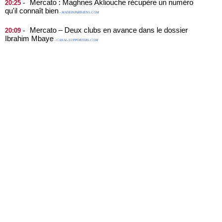
Mercato : Maghnes Akliouche récupère un numéro
-
20:25
qu'il connaît bien
- MADEINPARISIENS.COM
Mercato – Deux clubs en avance dans le dossier
-
20:09
Ibrahim Mbaye
- CANAL-SUPPORTERS.COM