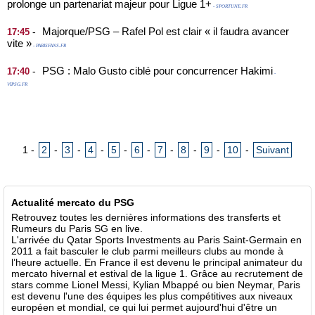
prolonge un partenariat majeur pour Ligue 1+
- SPORTUNE.FR
Majorque/PSG – Rafel Pol est clair « il faudra avancer
-
17:45
vite »
- PARISFANS.FR
PSG : Malo Gusto ciblé pour concurrencer Hakimi
-
17:40
-
VIPSG.FR
1
-
2
-
3
-
4
-
5
-
6
-
7
-
8
-
9
-
10
-
Suivant
Actualité mercato du PSG
Retrouvez toutes les dernières informations des transferts et
Rumeurs du Paris SG en live.
L'arrivée du Qatar Sports Investments au Paris Saint-Germain en
2011 a fait basculer le club parmi meilleurs clubs au monde à
l’heure actuelle. En France il est devenu le principal animateur du
mercato hivernal et estival de la ligue 1. Grâce au recrutement de
stars comme Lionel Messi, Kylian Mbappé ou bien Neymar, Paris
est devenu l'une des équipes les plus compétitives aux niveaux
européen et mondial, ce qui lui permet aujourd'hui d'être un