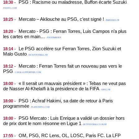
PSG : Racisme ou maladresse, Buffon écarte Suzuki
-
18:30
-
FOOT01.COM
Mercato – Akliouche au PSG, c’est signé !
-
18:25
- PARISFANS.FR
Mercato - PSG : Ferran Torres, Luis Campos n’a plus
-
18:20
les cartes en main…
- FOOTPARISIEN
Le PSG accélère sur Ferran Torres, Zion Suzuki et
-
18:14
Malo Gusto
- KICKFOOTBALL.FR
Mercato : Ferran Torres fait un nouveau pas vers le
-
18:12
PSG
- CANAL-SUPPORTERS.COM
« Il serait un mauvais président » : Tebas ne veut pas
-
18:00
de Nasser Al-Khelaïfi à la présidence de la FIFA
- VIPSG.FR
PSG : Achraf Hakimi, sa date de retour à Paris
-
18:00
programmée
- PLANETEPSG.COM
PSG Mercato : Luis Enrique a validé un dossier hors
-
18:00
de prix dont le nom résonne en Ligue 1
- BUTFOOTBALLCLUB.FR
OM, PSG, RC Lens, OL, LOSC, Paris FC. La LFP
-
17:55