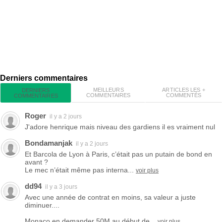
Derniers commentaires
MEILLEURS
ARTICLES LES +
DERNIERS
COMMENTAIRES
COMMENTÉS
COMMENTAIRES
Roger
il y a 2 jours
J'adore henrique mais niveau des gardiens il es vraiment nul
Bondamanjak
il y a 2 jours
Et Barcola de Lyon à Paris, c’était pas un putain de bond en
avant ?
Le mec n’était même pas interna...
voir plus
dd94
il y a 3 jours
Avec une année de contrat en moins, sa valeur a juste
diminuer....
Monaco en demander 50M au début de...
voir plus