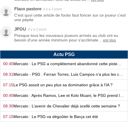
Flaco pastore
il y a 3 jours
C'est quoi cette article de footix faut foncer sur ce joueur c'est
une pépite
JPOU
il y a 3 jours
Presque tous les nouveaux joueurs arrivés au club ont eu
besoin d'une année minimum pour s'acclimate...
voir plus
Actu PSG
00:45
Mercato : Le PSG a complètement abandonné cette piste…
08:31
Mercato - PSG : Ferran Torres, Luis Campos n’a plus les cartes en main…
07:15
Le PSG assoit un peu plus sa domination grâce à l’IA ?
00:45
Mercato : Après Ramos, Lee et Kolo Muani, le PSG prend la confiance !
08:30
Mercato : L’avenir de Chevalier déjà scellé cette semaine ?
07:15
Mercato : Le PSG va dégoûter le Barça cet été
00:45
PSG : Luis Campos fait encore de la magie sur le mercato !