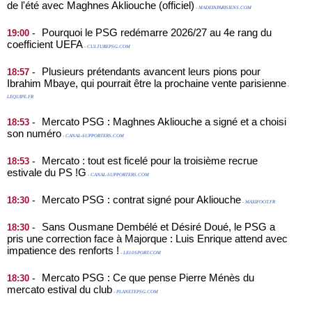
de l'été avec Maghnes Akliouche (officiel)
- MADEINPARISIENS.COM
Pourquoi le PSG redémarre 2026/27 au 4e rang du
-
19:00
coefficient UEFA
- CULTUREPSG.COM
Plusieurs prétendants avancent leurs pions pour
-
18:57
Ibrahim Mbaye, qui pourrait être la prochaine vente parisienne
-
LEQUIPE.FR
Mercato PSG : Maghnes Akliouche a signé et a choisi
-
18:53
son numéro
- CANAL-SUPPORTERS.COM
Mercato : tout est ficelé pour la troisième recrue
-
18:53
estivale du PS !G
- CANAL-SUPPORTERS.COM
Mercato PSG : contrat signé pour Akliouche
-
18:30
- MAXIFOOT.FR
Sans Ousmane Dembélé et Désiré Doué, le PSG a
-
18:30
pris une correction face à Majorque : Luis Enrique attend avec
impatience des renforts !
- LE10SPORT.COM
Mercato PSG : Ce que pense Pierre Ménès du
-
18:30
mercato estival du club
- PLANETEPSG.COM