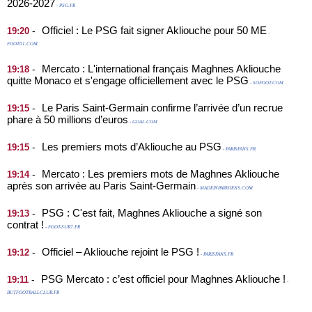
2026-2027
- PSG.FR
Officiel : Le PSG fait signer Akliouche pour 50 ME
-
19:20
-
FOOT01.COM
Mercato : L'international français Maghnes Akliouche
-
19:18
quitte Monaco et s'engage officiellement avec le PSG
- SOFOOT.COM
Le Paris Saint-Germain confirme l’arrivée d’un recrue
-
19:15
phare à 50 millions d’euros
- GOAL.COM
Les premiers mots d’Akliouche au PSG
-
19:15
- PARISFANS.FR
Mercato : Les premiers mots de Maghnes Akliouche
-
19:14
après son arrivée au Paris Saint-Germain
- MADEINPARISIENS.COM
PSG : C'est fait, Maghnes Akliouche a signé son
-
19:13
contrat !
- FOOT-SUR7.FR
Officiel – Akliouche rejoint le PSG !
-
19:12
- PARISFANS.FR
PSG Mercato : c’est officiel pour Maghnes Akliouche !
-
19:11
-
BUTFOOTBALLCLUB.FR