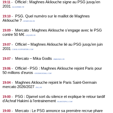
Officiel : Maghnes Akliouche signe au PSG jusqu'en
-
19:11
2031
- ALLEZPARIS.FR
PSG. Quel numéro sur le maillot de Maghnes
-
19:10
Akliouche ?
- SPORTUNE.FR
Mercato : Maghnes Akliouche s'engage avec le PSG
-
19:09
contre 50 M€
- LEQUIPE.FR
Officiel – Maghnes Akliouche lié au PSG jusqu’en juin
-
19:07
2031
- CANAL-SUPPORTERS.COM
Mercato – Mika Godts
-
19:07
- PARISFANS.FR
Officiel - PSG : Maghnes Akliouche rejoint Paris pour
-
19:06
50 millions d'euros
- ONZEMONDIAL.COM
Maghnes Akliouche rejoint le Paris Saint-Germain
-
19:04
mercato 2026/2027
- PSG.FR
PSG : Djamel sort du silence et explique le retour tardif
-
19:00
d'Achraf Hakimi à l'entrainement
- PLANETEPSG.COM
Mercato : Le PSG annonce sa première recrue phare
-
19:00