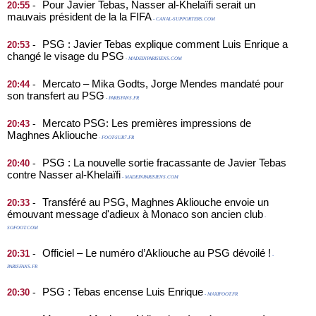
Pour Javier Tebas, Nasser al-Khelaïfi serait un
-
20:55
mauvais président de la la FIFA
- CANAL-SUPPORTERS.COM
PSG : Javier Tebas explique comment Luis Enrique a
-
20:53
changé le visage du PSG
- MADEINPARISIENS.COM
Mercato – Mika Godts, Jorge Mendes mandaté pour
-
20:44
son transfert au PSG
- PARISFANS.FR
Mercato PSG: Les premières impressions de
-
20:43
Maghnes Akliouche
- FOOT-SUR7.FR
PSG : La nouvelle sortie fracassante de Javier Tebas
-
20:40
contre Nasser al-Khelaïfi
- MADEINPARISIENS.COM
Transféré au PSG, Maghnes Akliouche envoie un
-
20:33
émouvant message d'adieux à Monaco son ancien club
-
SOFOOT.COM
Officiel – Le numéro d’Akliouche au PSG dévoilé !
-
20:31
-
PARISFANS.FR
PSG : Tebas encense Luis Enrique
-
20:30
- MAXIFOOT.FR