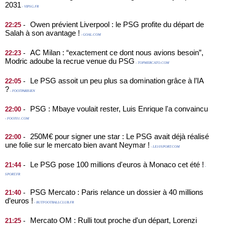
2031
- VIPSG.FR
Owen prévient Liverpool : le PSG profite du départ de
-
22:25
Salah à son avantage !
- GOAL.COM
AC Milan : “exactement ce dont nous avions besoin”,
-
22:23
Modric adoube la recrue venue du PSG
- TOPMERCATO.COM
Le PSG assoit un peu plus sa domination grâce à l’IA
-
22:05
?
- FOOTPARISIEN
PSG : Mbaye voulait rester, Luis Enrique l'a convaincu
-
22:00
- FOOT01.COM
250M€ pour signer une star : Le PSG avait déjà réalisé
-
22:00
une folie sur le mercato bien avant Neymar !
- LE10SPORT.COM
Le PSG pose 100 millions d'euros à Monaco cet été !
-
21:44
-
SPORT.FR
PSG Mercato : Paris relance un dossier à 40 millions
-
21:40
d’euros !
- BUTFOOTBALLCLUB.FR
Mercato OM : Rulli tout proche d'un départ, Lorenzi
-
21:25