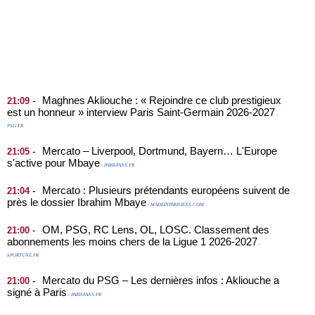
Maghnes Akliouche : « Rejoindre ce club prestigieux
-
21:09
est un honneur » interview Paris Saint-Germain 2026-2027
-
PSG.FR
Mercato – Liverpool, Dortmund, Bayern… L'Europe
-
21:05
s'active pour Mbaye
- PARISFANS.FR
Mercato : Plusieurs prétendants européens suivent de
-
21:04
près le dossier Ibrahim Mbaye
- MADEINPARISIENS.COM
OM, PSG, RC Lens, OL, LOSC. Classement des
-
21:00
abonnements les moins chers de la Ligue 1 2026-2027
-
SPORTUNE.FR
Mercato du PSG – Les dernières infos : Akliouche a
-
21:00
signé à Paris
- PARISFANS.FR