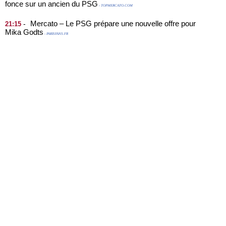
fonce sur un ancien du PSG
- TOPMERCATO.COM
Mercato – Le PSG prépare une nouvelle offre pour
-
21:15
Mika Godts
- PARISFANS.FR