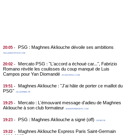
PSG : Maghnes Akliouche dévoile ses ambitions
-
20:05
-
TELLEMENTFOOT.COM
Mercato PSG : "L'accord a échoué car...", Fabrizio
-
20:02
Romano révèle les coulisses du coup manqué de Luis
Campos pour Yan Diomandé
- PLANETEPSG.COM
Maghnes Akliouche : "J'ai hâte de porter ce maillot du
-
19:51
PSG"
- ALLEZPARIS.FR
Mercato : L'émouvant message d'adieu de Maghnes
-
19:25
Akliouche à son club formateur
- MADEINPARISIENS.COM
PSG : Maghnes Akliouche a signé (off)
-
19:23
- SPORT.FR
Maghnes Akliouche Express Paris Saint-Germain
-
19:22