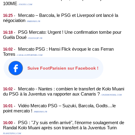
100ME
- FOOT01.COM
Mercato – Barcola, le PSG et Liverpool ont lancé la
-
16:25
négociation
- PARISFANS.FR
PSG Mercato: Urgent ! Une confirmation tombe pour
-
16:18
Guéla Doué
- FOOT-SUR7.FR
Mercato PSG : Hansi Flick évoque le cas Ferran
-
16:02
Torres
- CANAL-SUPPORTERS.COM
Suive FootParisien sur Facebook !
Mercato - Nantes : combien le transfert de Kolo Muani
-
16:02
du PSG à la Juventus va rapporter aux Canaris ?
- ONZEMONDIAL.COM
Vidéo Mercato PSG – Suzuki, Barcola, Godts…le
-
16:01
point mercato !
- PARISFANS.FR
PSG : "J'y suis enfin arrivé", l'énorme soulagement de
-
16:00
Randal Kolo Muani après son transfert à la Juventus Turin
-
PLANETEPSG.COM