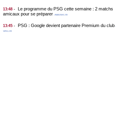
Le programme du PSG cette semaine : 2 matchs
-
13:48
amicaux pour se préparer
- PARISFANS.FR
PSG : Google devient partenaire Premium du club
-
13:45
-
VIPSG.FR