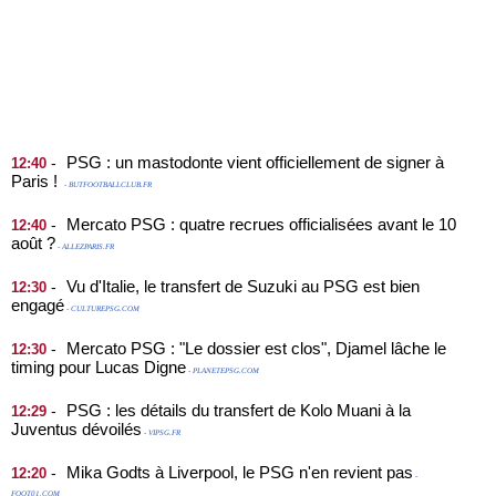
PSG : un mastodonte vient officiellement de signer à
-
12:40
Paris !
- BUTFOOTBALLCLUB.FR
Mercato PSG : quatre recrues officialisées avant le 10
-
12:40
août ?
- ALLEZPARIS.FR
Vu d'Italie, le transfert de Suzuki au PSG est bien
-
12:30
engagé
- CULTUREPSG.COM
Mercato PSG : "Le dossier est clos", Djamel lâche le
-
12:30
timing pour Lucas Digne
- PLANETEPSG.COM
PSG : les détails du transfert de Kolo Muani à la
-
12:29
Juventus dévoilés
- VIPSG.FR
Mika Godts à Liverpool, le PSG n'en revient pas
-
12:20
-
FOOT01.COM