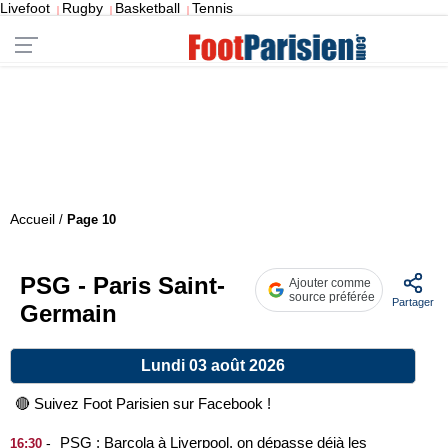
Livefoot
Rugby
Basketball
Tennis
|
|
|
Accueil
/
Page 10
PSG - Paris Saint-
Ajouter comme
source préférée
Partager
Germain
Lundi 03 août 2026
🔴 Suivez Foot Parisien sur Facebook !
PSG : Barcola à Liverpool, on dépasse déjà les
-
16:30