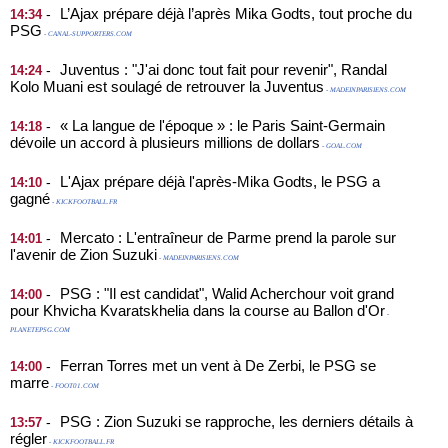
L’Ajax prépare déjà l’après Mika Godts, tout proche du
-
14:34
PSG
- CANAL-SUPPORTERS.COM
Juventus : "J'ai donc tout fait pour revenir", Randal
-
14:24
Kolo Muani est soulagé de retrouver la Juventus
- MADEINPARISIENS.COM
« La langue de l'époque » : le Paris Saint-Germain
-
14:18
dévoile un accord à plusieurs millions de dollars
- GOAL.COM
L'Ajax prépare déjà l'après-Mika Godts, le PSG a
-
14:10
gagné
- KICKFOOTBALL.FR
Mercato : L'entraîneur de Parme prend la parole sur
-
14:01
l'avenir de Zion Suzuki
- MADEINPARISIENS.COM
PSG : "Il est candidat", Walid Acherchour voit grand
-
14:00
pour Khvicha Kvaratskhelia dans la course au Ballon d'Or
-
PLANETEPSG.COM
Ferran Torres met un vent à De Zerbi, le PSG se
-
14:00
marre
- FOOT01.COM
PSG : Zion Suzuki se rapproche, les derniers détails à
-
13:57
régler
- KICKFOOTBALL.FR