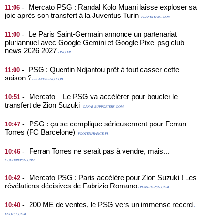
Mercato PSG : Randal Kolo Muani laisse exploser sa
-
11:06
joie après son transfert à la Juventus Turin
- PLANETEPSG.COM
Le Paris Saint-Germain annonce un partenariat
-
11:00
pluriannuel avec Google Gemini et Google Pixel psg club
news 2026 2027
- PSG.FR
PSG : Quentin Ndjantou prêt à tout casser cette
-
11:00
saison ?
- PLANETEPSG.COM
Mercato – Le PSG va accélérer pour boucler le
-
10:51
transfert de Zion Suzuki
- CANAL-SUPPORTERS.COM
PSG : ça se complique sérieusement pour Ferran
-
10:47
Torres (FC Barcelone)
- FOOTENFRANCE.FR
Ferran Torres ne serait pas à vendre, mais...
-
10:46
-
CULTUREPSG.COM
Mercato PSG : Paris accélère pour Zion Suzuki ! Les
-
10:42
révélations décisives de Fabrizio Romano
- PLANETEPSG.COM
200 ME de ventes, le PSG vers un immense record
-
10:40
-
FOOT01.COM