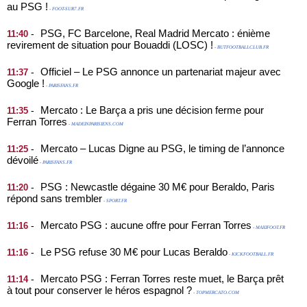
au PSG !
- FOOT-SUR7.FR
PSG, FC Barcelone, Real Madrid Mercato : énième
-
11:40
revirement de situation pour Bouaddi (LOSC) !
- BUTFOOTBALLCLUB.FR
Officiel – Le PSG annonce un partenariat majeur avec
-
11:37
Google !
- PARISFANS.FR
Mercato : Le Barça a pris une décision ferme pour
-
11:35
Ferran Torres
- MADEINPARISIENS.COM
Mercato – Lucas Digne au PSG, le timing de l’annonce
-
11:25
dévoilé
- PARISFANS.FR
PSG : Newcastle dégaine 30 M€ pour Beraldo, Paris
-
11:20
répond sans trembler
- SPORT.FR
Mercato PSG : aucune offre pour Ferran Torres
-
11:16
- MAXIFOOT.FR
Le PSG refuse 30 M€ pour Lucas Beraldo
-
11:16
- KICKFOOTBALL.FR
Mercato PSG : Ferran Torres reste muet, le Barça prêt
-
11:14
à tout pour conserver le héros espagnol ?
- TOPMERCATO.COM