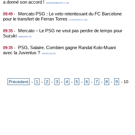
a donné son accord !
- MADEINPARISIENS.COM
Mercato PSG : Le veto retentissant du FC Barcelone
-
09:49
pour le transfert de Ferran Torres
- PLANETEPSG.COM
Mercato – Le PSG ne veut pas perdre de temps pour
-
09:35
Suzuki
- PARISFANS.FR
PSG, Salaire. Combien gagne Randal Kolo-Muani
-
09:35
avec la Juventus ?
- SPORTUNE.FR
Précédent
-
1
-
2
-
3
-
4
-
5
-
6
-
7
-
8
-
9
-
10