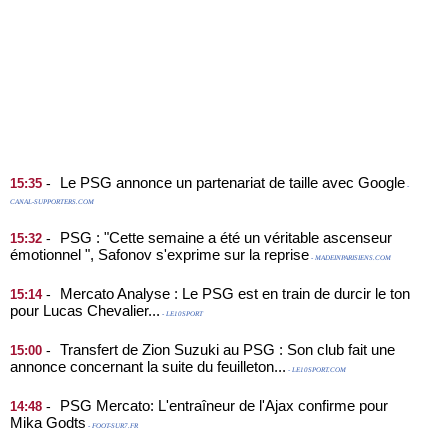
Le PSG annonce un partenariat de taille avec Google
-
15:35
-
CANAL-SUPPORTERS.COM
PSG : "Cette semaine a été un véritable ascenseur
-
15:32
émotionnel ", Safonov s'exprime sur la reprise
- MADEINPARISIENS.COM
Mercato Analyse : Le PSG est en train de durcir le ton
-
15:14
pour Lucas Chevalier...
- LE10SPORT
Transfert de Zion Suzuki au PSG : Son club fait une
-
15:00
annonce concernant la suite du feuilleton...
- LE10SPORT.COM
PSG Mercato: L'entraîneur de l'Ajax confirme pour
-
14:48
Mika Godts
- FOOT-SUR7.FR