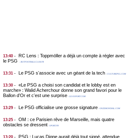
RC Lens : Toppmöller a déjà un compte à régler avec
-
13:40
le PSG
- BUTFOOTBALLCLUB.FR
Le PSG s'associe avec un géant de la tech
-
13:31
- CULTUREPSG.COM
«Le PSG a choisi son candidat et le lobby est en
-
13:30
marche» : Walid Acherchour donne son grand favori pour le
Ballon d'Or et c'est une surprise
- LE10SPORT.COM
Le PSG officialise une grosse signature
-
13:29
- ONZEMONDIAL.COM
OM : ce Parisien rêve de Marseille, mais quatre
-
13:25
obstacles se dressent
- SPORT.FR
PSG : Lucas Digne aurait déjà tout signé, attendue
-
13:20