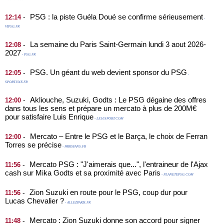
PSG : la piste Guéla Doué se confirme sérieusement
-
12:14
-
VIPSG.FR
La semaine du Paris Saint-Germain lundi 3 aout 2026-
-
12:08
2027
- PSG.FR
PSG. Un géant du web devient sponsor du PSG
-
12:05
-
SPORTUNE.FR
Akliouche, Suzuki, Godts : Le PSG dégaine des offres
-
12:00
dans tous les sens et prépare un mercato à plus de 200M€
pour satisfaire Luis Enrique
- LE10SPORT.COM
Mercato – Entre le PSG et le Barça, le choix de Ferran
-
12:00
Torres se précise
- PARISFANS.FR
Mercato PSG : "J'aimerais que...", l'entraineur de l'Ajax
-
11:56
cash sur Mika Godts et sa proximité avec Paris
- PLANETEPSG.COM
Zion Suzuki en route pour le PSG, coup dur pour
-
11:56
Lucas Chevalier ?
- ALLEZPARIS.FR
Mercato : Zion Suzuki donne son accord pour signer
-
11:48