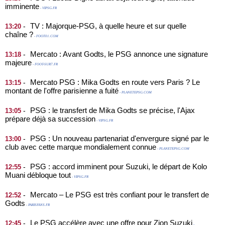
imminente
- VIPSG.FR
TV : Majorque-PSG, à quelle heure et sur quelle
-
13:20
chaîne ?
- FOOT01.COM
Mercato : Avant Godts, le PSG annonce une signature
-
13:18
majeure
- FOOT-SUR7.FR
Mercato PSG : Mika Godts en route vers Paris ? Le
-
13:15
montant de l'offre parisienne a fuité
- PLANETEPSG.COM
PSG : le transfert de Mika Godts se précise, l'Ajax
-
13:05
prépare déjà sa succession
- VIPSG.FR
PSG : Un nouveau partenariat d'envergure signé par le
-
13:00
club avec cette marque mondialement connue
- PLANETEPSG.COM
PSG : accord imminent pour Suzuki, le départ de Kolo
-
12:55
Muani débloque tout
- VIPSG.FR
Mercato – Le PSG est très confiant pour le transfert de
-
12:52
Godts
- PARISFANS.FR
Le PSG accélère avec une offre pour Zion Suzuki
-
12:45
-