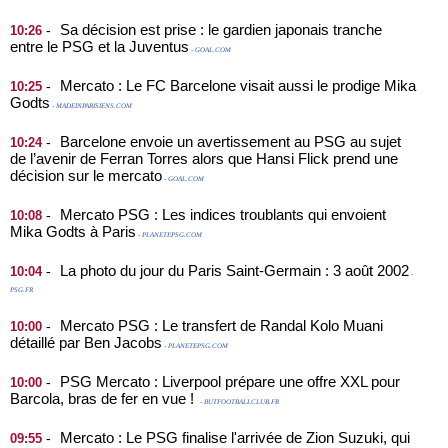
Sa décision est prise : le gardien japonais tranche
-
10:26
entre le PSG et la Juventus
- GOAL.COM
Mercato : Le FC Barcelone visait aussi le prodige Mika
-
10:25
Godts
- MADEINPARISIENS.COM
Barcelone envoie un avertissement au PSG au sujet
-
10:24
de l’avenir de Ferran Torres alors que Hansi Flick prend une
décision sur le mercato
- GOAL.COM
Mercato PSG : Les indices troublants qui envoient
-
10:08
Mika Godts à Paris
- PLANETEPSG.COM
La photo du jour du Paris Saint-Germain : 3 août 2002
-
10:04
-
PSG.FR
Mercato PSG : Le transfert de Randal Kolo Muani
-
10:00
détaillé par Ben Jacobs
- PLANETEPSG.COM
PSG Mercato : Liverpool prépare une offre XXL pour
-
10:00
Barcola, bras de fer en vue !
- BUTFOOTBALLCLUB.FR
Mercato : Le PSG finalise l'arrivée de Zion Suzuki, qui
-
09:55