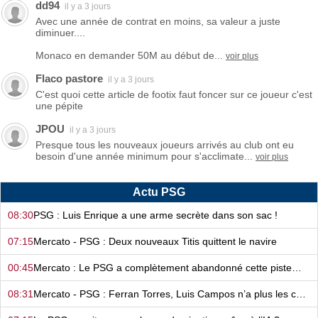
dd94
il y a 3 jours
Avec une année de contrat en moins, sa valeur a juste
diminuer....
Monaco en demander 50M au début de...
voir plus
Flaco pastore
il y a 3 jours
C'est quoi cette article de footix faut foncer sur ce joueur c'est
une pépite
JPOU
il y a 3 jours
Presque tous les nouveaux joueurs arrivés au club ont eu
besoin d'une année minimum pour s'acclimate...
voir plus
Actu PSG
08:30
PSG : Luis Enrique a une arme secrète dans son sac !
07:15
Mercato - PSG : Deux nouveaux Titis quittent le navire
00:45
Mercato : Le PSG a complètement abandonné cette piste…
08:31
Mercato - PSG : Ferran Torres, Luis Campos n’a plus les cartes en main…