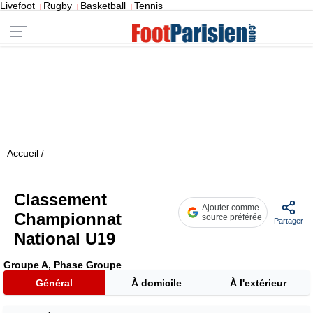
Livefoot
Rugby
Basketball
Tennis
|
|
|
Accueil
/
Classement
Ajouter comme
Championnat
source préférée
Partager
National U19
Groupe A, Phase Groupe
Général
À domicile
À l'extérieur