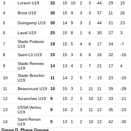
3
Lorient U19
32
15
10
2
3
44
29
15
4
Brest U19
30
15
9
3
3
37
11
26
5
Guingamp U19
30
14
9
3
2
44
21
23
6
Laval U19
25
15
8
1
6
30
27
3
Stade Poitevin
7
19
15
5
4
6
17
24
-7
U19
8
Saint-Lô U19
15
15
3
6
6
16
32
-16
Stade Rennes
9
14
13
4
2
7
21
17
4
U19
Stade Briochin
10
11
14
2
5
7
13
23
-10
U19
11
Beaucouzé U19
10
15
3
1
11
11
39
-28
12
Avranches U19
9
15
2
3
10
12
33
-21
USSA Vertou
13
9
16
2
3
11
12
35
-23
U19
Saint-Renan
14
5
13
1
2
10
12
42
-30
U19
Group D, Phase Groupe