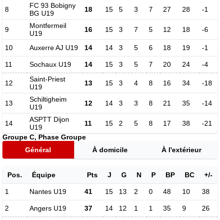
FC 93 Bobigny
8
18
15
5
3
7
27
28
-1
BG U19
Montfermeil
9
16
15
3
7
5
12
18
-6
U19
10
Auxerre AJ U19
14
14
3
5
6
18
19
-1
11
Sochaux U19
14
15
3
5
7
20
24
-4
Saint-Priest
12
13
15
3
4
8
16
34
-18
U19
Schiltigheim
13
12
14
3
3
8
21
35
-14
U19
ASPTT Dijon
14
11
15
2
5
8
17
38
-21
U19
Groupe C, Phase Groupe
Général
À domicile
À l'extérieur
Pos.
Équipe
Pts
J
G
N
P
BP
BC
+/-
1
Nantes U19
41
15
13
2
0
48
10
38
2
Angers U19
37
14
12
1
1
35
9
26