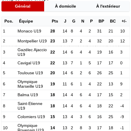
Général
À domicile
À l'extérieur
Pos.
Équipe
Pts
J
G
N
P
BP
BC
+/-
1
Monaco U19
28
14
8
4
2
31
21
10
2
Montpellier U19
23
13
7
2
4
32
20
12
Gazélec Ajaccio
3
22
14
6
4
4
19
16
3
U19
4
Cavigal U19
22
13
7
1
5
17
17
0
5
Toulouse U19
20
14
6
2
6
26
25
1
Olympique
6
19
11
6
1
4
22
13
9
Marseille U19
7
Balma U19
18
14
4
6
4
17
15
2
Saint-Etienne
8
18
14
4
6
4
18
22
-4
U19
9
Colomiers U19
15
13
4
3
6
16
25
-9
Olympique
10
14
13
2
8
3
17
18
-1
Rovenain U19