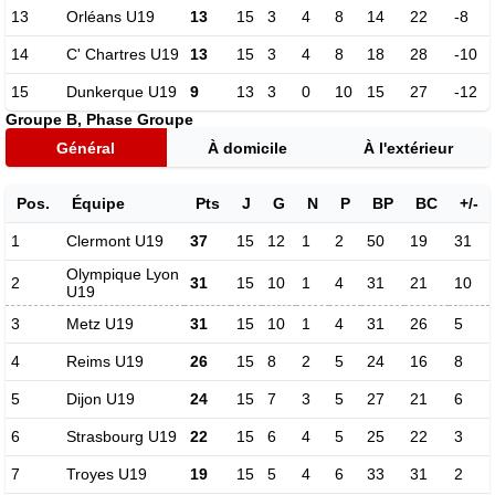
13
Orléans U19
13
15
3
4
8
14
22
-8
14
C' Chartres U19
13
15
3
4
8
18
28
-10
15
Dunkerque U19
9
13
3
0
10
15
27
-12
Groupe B, Phase Groupe
Général
À domicile
À l'extérieur
Pos.
Équipe
Pts
J
G
N
P
BP
BC
+/-
1
Clermont U19
37
15
12
1
2
50
19
31
Olympique Lyon
2
31
15
10
1
4
31
21
10
U19
3
Metz U19
31
15
10
1
4
31
26
5
4
Reims U19
26
15
8
2
5
24
16
8
5
Dijon U19
24
15
7
3
5
27
21
6
6
Strasbourg U19
22
15
6
4
5
25
22
3
7
Troyes U19
19
15
5
4
6
33
31
2