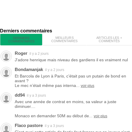
Derniers commentaires
MEILLEURS
ARTICLES LES +
DERNIERS
COMMENTAIRES
COMMENTÉS
COMMENTAIRES
Roger
il y a 2 jours
J'adore henrique mais niveau des gardiens il es vraiment nul
Bondamanjak
il y a 2 jours
Et Barcola de Lyon à Paris, c’était pas un putain de bond en
avant ?
Le mec n’était même pas interna...
voir plus
dd94
il y a 3 jours
Avec une année de contrat en moins, sa valeur a juste
diminuer....
Monaco en demander 50M au début de...
voir plus
Flaco pastore
il y a 3 jours