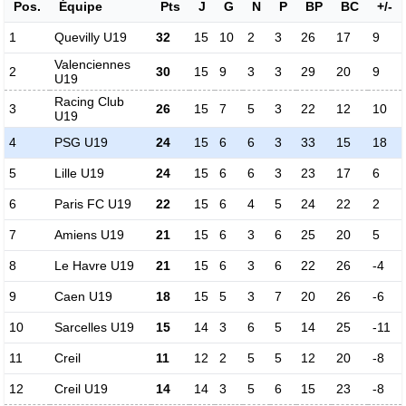
Pos.
Équipe
Pts
J
G
N
P
BP
BC
+/-
1
Quevilly U19
32
15
10
2
3
26
17
9
Valenciennes
2
30
15
9
3
3
29
20
9
U19
Racing Club
3
26
15
7
5
3
22
12
10
U19
4
PSG U19
24
15
6
6
3
33
15
18
5
Lille U19
24
15
6
6
3
23
17
6
6
Paris FC U19
22
15
6
4
5
24
22
2
7
Amiens U19
21
15
6
3
6
25
20
5
8
Le Havre U19
21
15
6
3
6
22
26
-4
9
Caen U19
18
15
5
3
7
20
26
-6
10
Sarcelles U19
15
14
3
6
5
14
25
-11
11
Creil
11
12
2
5
5
12
20
-8
12
Creil U19
14
14
3
5
6
15
23
-8