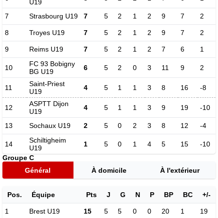
U19
7
Strasbourg U19
7
5
2
1
2
9
7
2
8
Troyes U19
7
5
2
1
2
9
7
2
9
Reims U19
7
5
2
1
2
7
6
1
FC 93 Bobigny
10
6
5
2
0
3
11
9
2
BG U19
Saint-Priest
11
4
5
1
1
3
8
16
-8
U19
ASPTT Dijon
12
4
5
1
1
3
9
19
-10
U19
13
Sochaux U19
2
5
0
2
3
8
12
-4
Schiltigheim
14
1
5
0
1
4
5
15
-10
U19
Groupe C
Général
À domicile
À l'extérieur
Pos.
Équipe
Pts
J
G
N
P
BP
BC
+/-
1
Brest U19
15
5
5
0
0
20
1
19