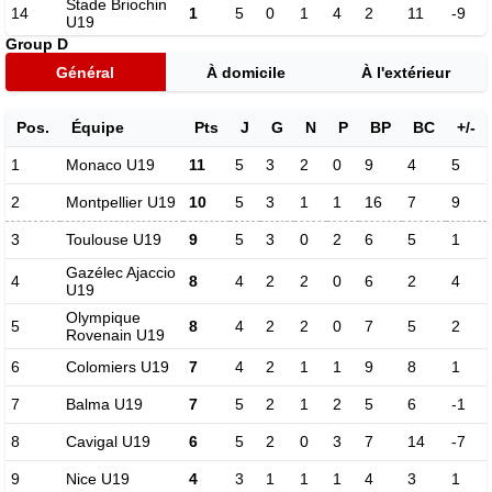
Stade Briochin
14
1
5
0
1
4
2
11
-9
U19
Group D
Général
À domicile
À l'extérieur
Pos.
Équipe
Pts
J
G
N
P
BP
BC
+/-
1
Monaco U19
11
5
3
2
0
9
4
5
2
Montpellier U19
10
5
3
1
1
16
7
9
3
Toulouse U19
9
5
3
0
2
6
5
1
Gazélec Ajaccio
4
8
4
2
2
0
6
2
4
U19
Olympique
5
8
4
2
2
0
7
5
2
Rovenain U19
6
Colomiers U19
7
4
2
1
1
9
8
1
7
Balma U19
7
5
2
1
2
5
6
-1
8
Cavigal U19
6
5
2
0
3
7
14
-7
9
Nice U19
4
3
1
1
1
4
3
1