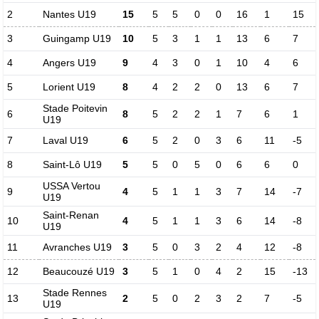
2
Nantes U19
15
5
5
0
0
16
1
15
3
Guingamp U19
10
5
3
1
1
13
6
7
4
Angers U19
9
4
3
0
1
10
4
6
5
Lorient U19
8
4
2
2
0
13
6
7
Stade Poitevin
6
8
5
2
2
1
7
6
1
U19
7
Laval U19
6
5
2
0
3
6
11
-5
8
Saint-Lô U19
5
5
0
5
0
6
6
0
USSA Vertou
9
4
5
1
1
3
7
14
-7
U19
Saint-Renan
10
4
5
1
1
3
6
14
-8
U19
11
Avranches U19
3
5
0
3
2
4
12
-8
12
Beaucouzé U19
3
5
1
0
4
2
15
-13
Stade Rennes
13
2
5
0
2
3
2
7
-5
U19