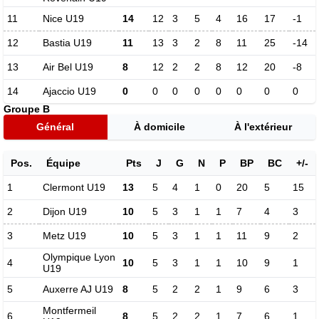
11
Nice U19
14
12
3
5
4
16
17
-1
12
Bastia U19
11
13
3
2
8
11
25
-14
13
Air Bel U19
8
12
2
2
8
12
20
-8
14
Ajaccio U19
0
0
0
0
0
0
0
0
Groupe B
Général
À domicile
À l'extérieur
Pos.
Équipe
Pts
J
G
N
P
BP
BC
+/-
1
Clermont U19
13
5
4
1
0
20
5
15
2
Dijon U19
10
5
3
1
1
7
4
3
3
Metz U19
10
5
3
1
1
11
9
2
Olympique Lyon
4
10
5
3
1
1
10
9
1
U19
5
Auxerre AJ U19
8
5
2
2
1
9
6
3
Montfermeil
6
8
5
2
2
1
7
6
1