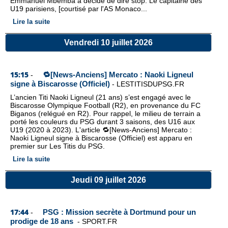
Emmanuel Mbemba a décidé de dire stop. Le capitaine des
U19 parisiens, [courtisé par l'AS Monaco...
Lire la suite
Vendredi 10 juillet 2026
15:15
🔁[News-Anciens] Mercato : Naoki Ligneul
-
signe à Biscarosse (Officiel)
-
LESTITISDUPSG.FR
L’ancien Titi Naoki Ligneul (21 ans) s’est engagé avec le
Biscarosse Olympique Football (R2), en provenance du FC
Biganos (relégué en R2). Pour rappel, le milieu de terrain a
porté les couleurs du PSG durant 3 saisons, des U16 aux
U19 (2020 à 2023). L'article 🔁[News-Anciens] Mercato :
Naoki Ligneul signe à Biscarosse (Officiel) est apparu en
premier sur Les Titis du PSG.
Lire la suite
Jeudi 09 juillet 2026
17:44
PSG : Mission secrète à Dortmund pour un
-
prodige de 18 ans
-
SPORT.FR