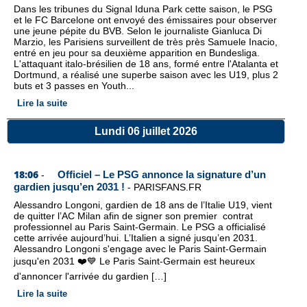
Dans les tribunes du Signal Iduna Park cette saison, le PSG
et le FC Barcelone ont envoyé des émissaires pour observer
une jeune pépite du BVB. Selon le journaliste Gianluca Di
Marzio, les Parisiens surveillent de très près Samuele Inacio,
entré en jeu pour sa deuxième apparition en Bundesliga.
L'attaquant italo-brésilien de 18 ans, formé entre l'Atalanta et
Dortmund, a réalisé une superbe saison avec les U19, plus 2
buts et 3 passes en Youth...
Lire la suite
Lundi 06 juillet 2026
18:06
Officiel – Le PSG annonce la signature d’un
-
gardien jusqu’en 2031 !
-
PARISFANS.FR
Alessandro Longoni, gardien de 18 ans de l’Italie U19, vient
de quitter l’AC Milan afin de signer son premier contrat
professionnel au Paris Saint-Germain. Le PSG a officialisé
cette arrivée aujourd’hui. L’Italien a signé jusqu’en 2031.
Alessandro Longoni s'engage avec le Paris Saint-Germain
jusqu'en 2031 ❤️💙 Le Paris Saint-Germain est heureux
d'annoncer l'arrivée du gardien […]
Lire la suite