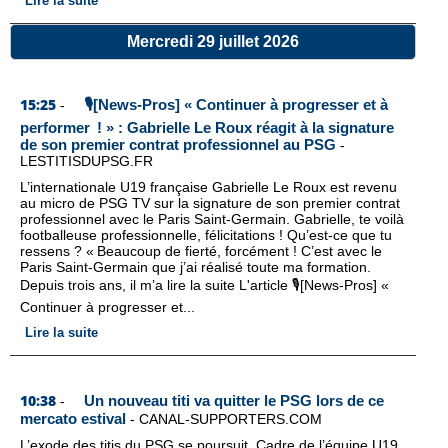
Lire la suite
Mercredi 29 juillet 2026
15:25
🎙️[News-Pros] « Continuer à progresser et à
-
performer ! » : Gabrielle Le Roux réagit à la signature
de son premier contrat professionnel au PSG
-
LESTITISDUPSG.FR
L’internationale U19 française Gabrielle Le Roux est revenu
au micro de PSG TV sur la signature de son premier contrat
professionnel avec le Paris Saint-Germain. Gabrielle, te voilà
footballeuse professionnelle, félicitations ! Qu’est-ce que tu
ressens ? « Beaucoup de fierté, forcément ! C’est avec le
Paris Saint-Germain que j’ai réalisé toute ma formation.
Depuis trois ans, il m’a lire la suite L'article 🎙️[News-Pros] «
Continuer à progresser et...
Lire la suite
10:38
Un nouveau titi va quitter le PSG lors de ce
-
mercato estival
-
CANAL-SUPPORTERS.COM
L’exode des titis du PSG se poursuit. Cadre de l’équipe U19