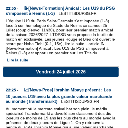
22:55
📝[News-Formation] Amical : Les U19 du PSG
-
s’imposent à Reims (1-3)
-
LESTITISDUPSG.FR
L'équipe U19 du Paris Saint-Germain s'est imposée (1-3)
face à son homologue du Stade de Reims ce samedi 25
juillet (coup d’envoi 11h30), pour leur premier match amical
de la saison 2026/2027. LTDPSG vous propose la feuille de
match en exclusivité. Les jeunes Rouge et Bleu ont ouvert le
score par Noha Tiehi (0-1, 15e), lire la suite L'article 📝
[News-Formation] Amical : Les U19 du PSG s’imposent à
Reims (1-3) est apparu en premier sur Les Titis du...
Lire la suite
Vendredi 24 juillet 2026
22:25
📈[News-Pros] Ibrahim Mbaye présent : Les
-
10 joueurs U19 avec la plus grande valeur marchande
au monde (Transfermarkt)
-
LESTITISDUPSG.FR
Au moment où le mercato estival bat son plein, le média
spécialisé Transfermarkt a dévoilé son classement des dix
joueurs de moins de 19 ans les plus chers au monde avec la
présence de deux joueurs de Ligue 1. On y retrouve la
pépite du PSG, Ibrahim Mbaye qui a une valeur marchande