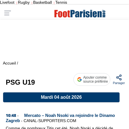
Livefoot
Rugby
Basketball
Tennis
|
|
|
Accueil
/
Ajouter comme
PSG U19
source préférée
Partager
Mardi 04 août 2026
10:48
Mercato – Noah Nsoki va rejoindre le Dinamo
-
Zagreb
-
CANAL-SUPPORTERS.COM
Comme de nombreux Titis cet été, Noah Nsoki a décidé de