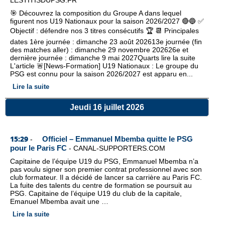
LESTITISDUPSG.FR
🎯 Découvrez la composition du Groupe A dans lequel
figurent nos U19 Nationaux pour la saison 2026/2027 🔴🔵 ✅️
Objectif : défendre nos 3 titres consécutifs 🏆 📆 Principales
dates 1ère journée : dimanche 23 août 202613e journée (fin
des matches aller) : dimanche 29 novembre 202626e et
dernière journée : dimanche 9 mai 2027Quarts lire la suite
L'article 🚨[News-Formation] U19 Nationaux : Le groupe du
PSG est connu pour la saison 2026/2027 est apparu en...
Lire la suite
Jeudi 16 juillet 2026
15:29
Officiel – Emmanuel Mbemba quitte le PSG
-
pour le Paris FC
-
CANAL-SUPPORTERS.COM
Capitaine de l’équipe U19 du PSG, Emmanuel Mbemba n’a
pas voulu signer son premier contrat professionnel avec son
club formateur. Il a décidé de lancer sa carrière au Paris FC.
La fuite des talents du centre de formation se poursuit au
PSG. Capitaine de l’équipe U19 du club de la capitale,
Emanuel Mbemba avait une …
Lire la suite