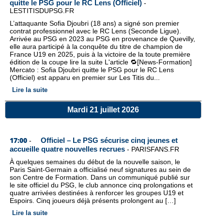
quitte le PSG pour le RC Lens (Officiel)
-
LESTITISDUPSG.FR
L’attaquante Sofia Djoubri (18 ans) a signé son premier
contrat professionnel avec le RC Lens (Seconde Ligue).
Arrivée au PSG en 2023 au PSG en provenance de Quevilly,
elle aura participé à la conquête du titre de champion de
France U19 en 2025, puis à la victoire de la toute première
édition de la coupe lire la suite L'article 🔁[News-Formation]
Mercato : Sofia Djoubri quitte le PSG pour le RC Lens
(Officiel) est apparu en premier sur Les Titis du...
Lire la suite
Mardi 21 juillet 2026
17:00
Officiel – Le PSG sécurise cinq jeunes et
-
accueille quatre nouvelles recrues
-
PARISFANS.FR
À quelques semaines du début de la nouvelle saison, le
Paris Saint-Germain a officialisé neuf signatures au sein de
son Centre de Formation. Dans un communiqué publié sur
le site officiel du PSG, le club annonce cinq prolongations et
quatre arrivées destinées à renforcer les groupes U19 et
Espoirs. Cinq joueurs déjà présents prolongent au […]
Lire la suite