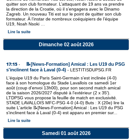
quitter son club formateur. L’attaquant de 19 ans va prendre
la direction de la Croatie, où il s’engagera avec le Dinamo
Zagreb. Un nouveau Titi est sur le point de quitter son club
formateur. À l’instar de nombreux coéquipiers de l’équipe
U19, Noah Nsoki …
Lire la suite
Dimanche 02 août 2026
17:15
📝[News-Formation] Amical : Les U19 du PSG
-
s'inclinent face à Laval (0-4)
-
LESTITISDUPSG.FR
L'équipe U19 du Paris Saint-Germain s'est inclinée (4-0)
face à son homologue du Stade Lavallois ce samedi 1er
août (coup d'envoi 13h00), pour son second match amical
de la saison 2026/2027 disputé à l'extérieur (2 x 35′).
LTDPSG vous propose la feuille de match en exclusivité.
STADE LAVALLOIS MFC-PSG 4-0 (4-0) Buts : X (20e) lire la
suite L'article 📝[News-Formation] Amical : Les U19 du PSG
s'inclinent face à Laval (0-4) est apparu en premier sur...
Lire la suite
Samedi 01 août 2026