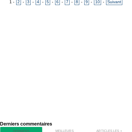
1
-
2
-
3
-
4
-
5
-
6
-
7
-
8
-
9
-
10
-
Suivant
Derniers commentaires
MEILLEURS
ARTICLES LES +
DERNIERS