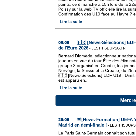
points, ce dimanche à 15h lors de la 22e
Poissy sur la web TV officielle lire la su
Confirmation des U19 face au Havre ? es
Lire la suite
09:00
🇫🇷 [News-Sélections] EDF 
-
de l’Euro 2026
-
LESTITISDUPSG.FR
Bernard Diomède, sélectionneur national
joueurs en vue du tour Élite des élimin
groupe 3 organisé en Croatie, les jeune
Norvège, la Suisse et la Croatie, du 25 a
🇫🇷 [News-Sélections] EDF U19 : Dimitri
est apparu en...
Lire la suite
Mercre
20:00
🚨[News-Formation] UEFA Yo
-
Madrid en demi-finale !
-
LESTITISDUPS
Le Paris Saint-Germain connaît son futu