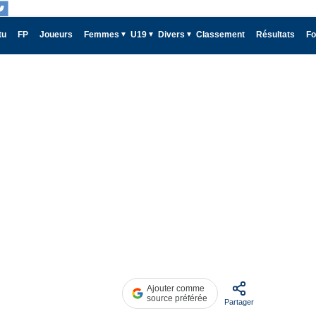
tu
FP
Joueurs
Femmes
U19
Divers
Classement
Résultats
Fo
Ajouter comme
source préférée
Partager