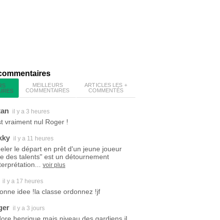
 commentaires
MEILLEURS
ARTICLES LES +
RS
COMMENTAIRES
COMMENTÉS
IRES
tan
il y a 3 heures
est vraiment nul Roger !
kky
il y a 11 heures
eler le départ en prêt d'un jeune joueur
ite des talents" est un détournement
terprétation...
voir plus
il y a 17 heures
bonne idee !la classe ordonnez !jf
ger
il y a 3 jours
dore henrique mais niveau des gardiens il