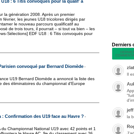
18 : 6 Titis convoqués pour la qualif’ à
ur la génération 2008. Après un premier
évrier, les jeunes U18 tricolores dirigés par
tamer le nouveau parcours qualificatif au
e trois tours, il pourrait – si tout va bien – les
[News-Sélections] EDF U18 : 6 Titis convoqués pour
Derniers
DERNIE
COMMENTA
 Parisien convoqué par Bernard Diomède
-
zla
Il 
France U19 Bernard Diomède a annoncé la liste des
ite des éliminatoires du championnat d'Europe
Au
App
"fu
d'in
jeff
: Confirmation des U19 face au Havre ?
la 
-
Ro
A du Championnat National U19 avec 42 points et 1
J'a
 affrontera le Havre AC, 9e du classement avec 26