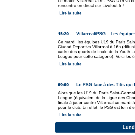
Le match Villarreal U19 - PSG U19 va c
rencontre en direct sur Livefoot.fr !
Lire la suite
15:20
Villarreal/PSG – Les équipes
-
Ce mardi, les équipes U19 du Paris Saint-
Ciudad Deportiva Villarreal à 16h (diff
cadre des quarts de finale de la Youth 
League pour cette catégorie). Voici les é
Lire la suite
09:00
Le PSG face à des Titis qui 
-
Alors que les U19 du Paris Saint-Germa
League (équivalent de la Ligue des Cham
finale à jouer contre Villarreal ce mardi 
pour le club. En effet, le PSG est loin d’
Lire la suite
Lund