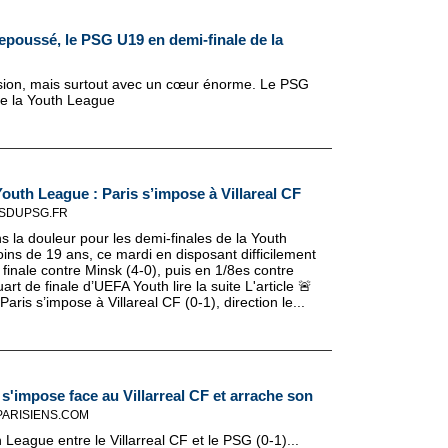
repoussé, le PSG U19 en demi-finale de la
 tension, mais surtout avec un cœur énorme. Le PSG
 de la Youth League
uth League : Paris s’impose à Villareal CF
ISDUPSG.FR
s la douleur pour les demi-finales de la Youth
ns de 19 ans, ce mardi en disposant difficilement
e finale contre Minsk (4-0), puis en 1/8es contre
uart de finale d’UEFA Youth lire la suite L'article 🚨
is s’impose à Villareal CF (0-1), direction le...
'impose face au Villarreal CF et arrache son
ARISIENS.COM
League entre le Villarreal CF et le PSG (0-1)...