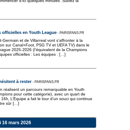
ommencer d'ici quelques minutes. Suivez la
 officielles en Youth League
-
PARISFANS.FR
Germain et de Villarreal vont s’affronter à la
usion sur Canal+Foot, PSG TV et UEFA TV) dans le
League 2025-2026 (l’équivalent de la Champions
quipes officielles : Les équipes : […]
hésitent à rester
-
PARISFANS.FR
in réalisent un parcours remarquable en Youth
pions pour cette catégorie), avec un quart de
à 16h, L’Equipe a fait le tour d’un souci qui continue
être sûr […]
i 16 mars 2026