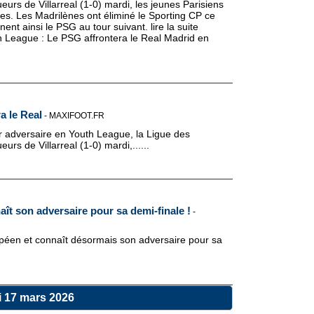
rs de Villarreal (1-0) mardi, les jeunes Parisiens
les. Les Madrilènes ont éliminé le Sporting CP ce
ent ainsi le PSG au tour suivant. lire la suite
h League : Le PSG affrontera le Real Madrid en
a le Real
-
MAXIFOOT.FR
r adversaire en Youth League, la Ligue des
s de Villarreal (1-0) mardi,......
ît son adversaire pour sa demi-finale !
-
péen et connaît désormais son adversaire pour sa
i 17 mars 2026