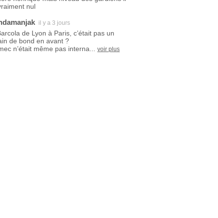
vraiment nul
ndamanjak
il y a 3 jours
Barcola de Lyon à Paris, c’était pas un
ain de bond en avant ?
mec n’était même pas interna...
voir plus