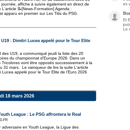
es 
 journée, affiche à suivre également en direct de
ite L'article 📝[News-Formation] Agenda :
Bo
t apparu en premier sur Les Titis du PSG.
Et 
put
Le 
U19 : Dimitri Lucea appelé pour le Tour Elite
 des U19, a communiqué jeudi la liste des 20
atoires du championnat d’Europe 2026. Dans un
s Tricolores vont être opposés successivement à la
u 31 mars. Le vainqueur de lire la suite L'article
 Lucea appelé pour le Tour Elite de l’Euro 2026
di 18 mars 2026
uth League : Le PSG affrontera le Real
G.FR
r adversaire en Youth League, la Ligue des