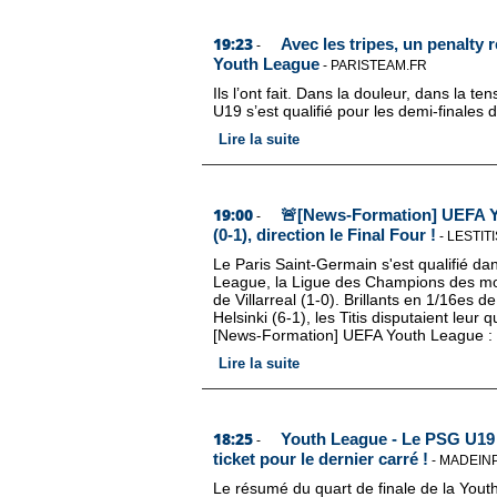
19:23
Avec les tripes, un penalty 
-
Youth League
-
PARISTEAM.FR
Ils l’ont fait. Dans la douleur, dans la
U19 s’est qualifié pour les demi-finales
Lire la suite
19:00
🚨[News-Formation] UEFA Yo
-
(0-1), direction le Final Four !
-
LESTIT
Le Paris Saint-Germain s'est qualifié dan
League, la Ligue des Champions des moi
de Villarreal (1-0). Brillants en 1/16es d
Helsinki (6-1), les Titis disputaient leur q
[News-Formation] UEFA Youth League : Par
Lire la suite
18:25
Youth League - Le PSG U19 s
-
ticket pour le dernier carré !
-
MADEINP
Le résumé du quart de finale de la Youth 