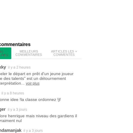
 commentaires
MEILLEURS
ARTICLES LES +
RS
COMMENTAIRES
COMMENTÉS
IRES
kky
il y a 2 heures
eler le départ en prêt d'un jeune joueur
ite des talents" est un détournement
terprétation...
voir plus
il y a 8 heures
bonne idee !la classe ordonnez !jf
ger
il y a 3 jours
dore henrique mais niveau des gardiens il
vraiment nul
ndamanjak
il y a 3 jours