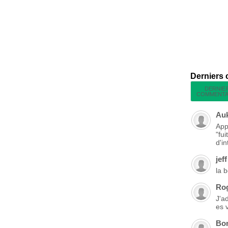
Derniers
DERNIE
COMMENTA
Au
App
"fu
d'in
jeff
la 
Ro
J'a
es 
Bo