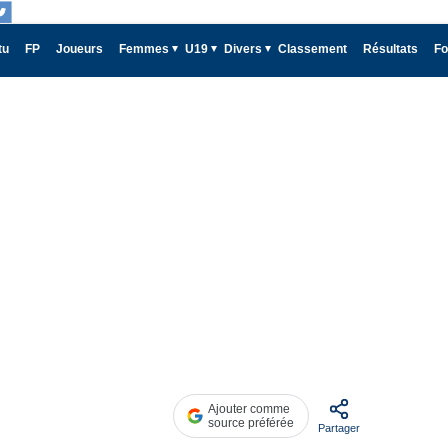
tu
FP
Joueurs
Femmes
U19
Divers
Classement
Résultats
Fo
Ajouter comme
source préférée
Partager