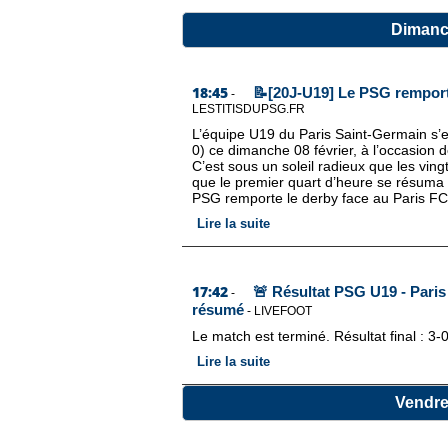
Dimanc
18:45
📝[20J-U19] Le PSG remporte
-
LESTITISDUPSG.FR
L’équipe U19 du Paris Saint-Germain s’
0) ce dimanche 08 février, à l’occasion
C’est sous un soleil radieux que les ving
que le premier quart d’heure se résuma à 
PSG remporte le derby face au Paris FC (
Lire la suite
17:42
🚨 Résultat PSG U19 - Paris 
-
résumé
-
LIVEFOOT
Le match est terminé. Résultat final : 
Lire la suite
Vendre