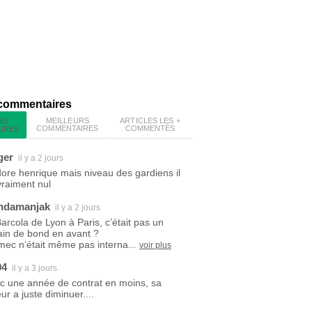
 commentaires
MEILLEURS
ARTICLES LES +
RS
COMMENTAIRES
COMMENTÉS
IRES
ger
il y a 2 jours
dore henrique mais niveau des gardiens il
vraiment nul
ndamanjak
il y a 2 jours
Barcola de Lyon à Paris, c’était pas un
ain de bond en avant ?
mec n’était même pas interna...
voir plus
94
il y a 3 jours
c une année de contrat en moins, sa
ur a juste diminuer....