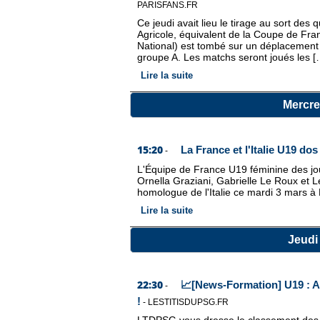
PARISFANS.FR
Ce jeudi avait lieu le tirage au sort des
Agricole, équivalent de la Coupe de Fra
National) est tombé sur un déplacement 
groupe A. Les matchs seront joués les [
Lire la suite
Mercre
15:20
La France et l'Italie U19 dos
-
L'Équipe de France U19 féminine des jo
Ornella Graziani, Gabrielle Le Roux et L
homologue de l'Italie ce mardi 3 mars à
Lire la suite
Jeudi 
22:30
📈[News-Formation] U19 : A
-
!
-
LESTITISDUPSG.FR