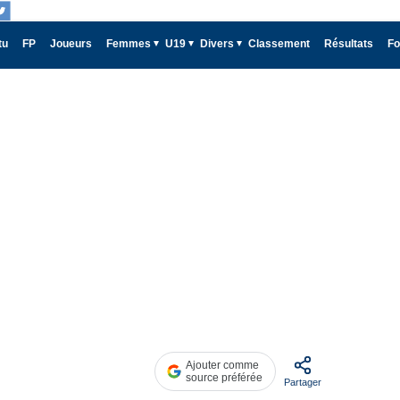
tu
FP
Joueurs
Femmes
U19
Divers
Classement
Résultats
Fo
Ajouter comme
source préférée
Partager