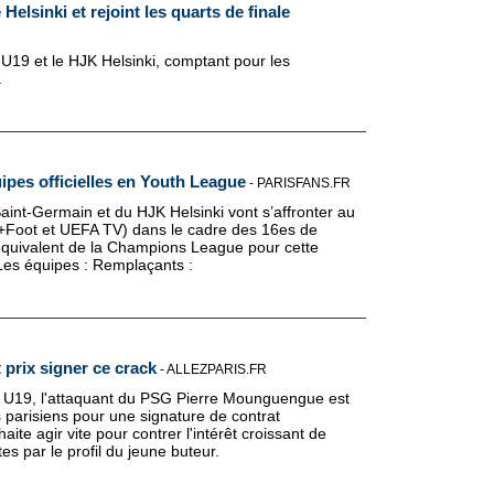
Helsinki et rejoint les quarts de finale
U19 et le HJK Helsinki, comptant pour les
.
pes officielles en Youth League
-
PARISFANS.FR
aint-Germain et du HJK Helsinki vont s’affronter au
+Foot et UEFA TV) dans le cadre des 16es de
’équivalent de la Champions League pour cette
 : Les équipes : Remplaçants :
 prix signer ce crack
-
ALLEZPARIS.FR
es U19, l'attaquant du PSG Pierre Mounguengue est
s parisiens pour une signature de contrat
aite agir vite pour contrer l'intérêt croissant de
s par le profil du jeune buteur.