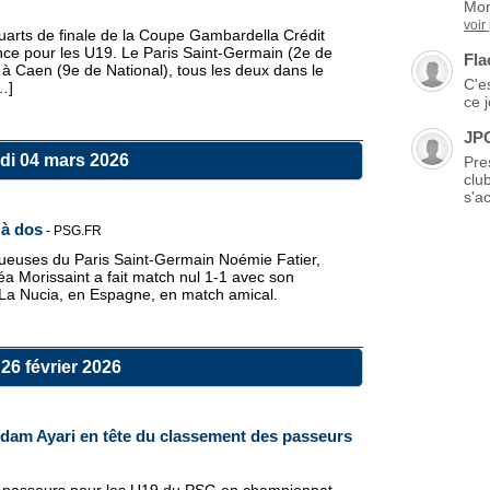
Mon
voir
 quarts de finale de la Coupe Gambardella Crédit
nce pour les U19. Le Paris Saint-Germain (2e de
Fla
à Caen (9e de National), tous les deux dans le
C'es
…]
ce 
JP
di 04 mars 2026
Pre
clu
s'ac
 à dos
-
PSG.FR
ueuses du Paris Saint-Germain Noémie Fatier,
éa Morissaint a fait match nul 1-1 avec son
 La Nucia, en Espagne, en match amical.
26 février 2026
dam Ayari en tête du classement des passeurs