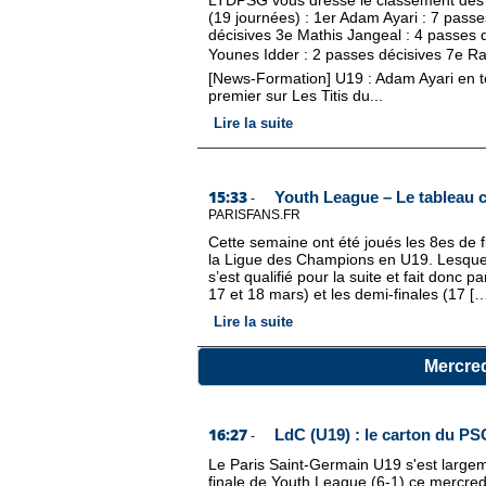
LTDPSG vous dresse le classement des
(19 journées) : 1er Adam Ayari : 7 pass
décisives 3e Mathis Jangeal : 4 passes
Younes Idder : 2 passes décisives 7e Ray
[News-Formation] U19 : Adam Ayari en t
premier sur Les Titis du...
Lire la suite
15:33
Youth League – Le tableau c
-
PARISFANS.FR
Cette semaine ont été joués les 8es de 
la Ligue des Champions en U19. Lesquel
s’est qualifié pour la suite et fait donc p
17 et 18 mars) et les demi-finales (17 [
Lire la suite
Mercred
16:27
LdC (U19) : le carton du PS
-
Le Paris Saint-Germain U19 s'est largem
finale de Youth League (6-1) ce mercredi. 