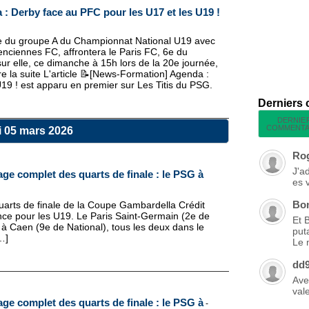
: Derby face au PFC pour les U17 et les U19 !
2e du groupe A du Championnat National U19 avec
lenciennes FC, affrontera le Paris FC, 6e du
ur elle, ce dimanche à 15h lors de la 20e journée,
ire la suite L'article 📝[News-Formation] Agenda :
19 ! est apparu en premier sur Les Titis du PSG.
Derniers
DERNIE
COMMENTA
i 05 mars 2026
Ro
J'a
ge complet des quarts de finale : le PSG à
es 
Bo
 quarts de finale de la Coupe Gambardella Crédit
nce pour les U19. Le Paris Saint-Germain (2e de
Et 
à Caen (9e de National), tous les deux dans le
put
…]
Le 
dd
Ave
vale
ge complet des quarts de finale : le PSG à
-