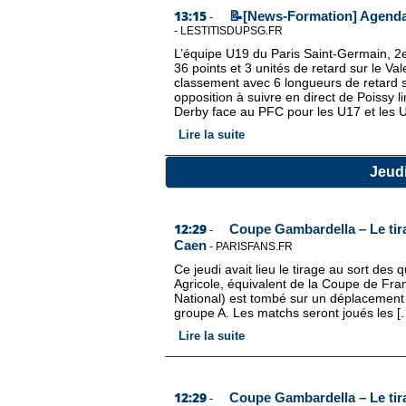
13:15
📝[News-Formation] Agenda 
-
-
LESTITISDUPSG.FR
L’équipe U19 du Paris Saint-Germain, 
36 points et 3 unités de retard sur le Va
classement avec 6 longueurs de retard s
opposition à suivre en direct de Poissy l
Derby face au PFC pour les U17 et les U
Lire la suite
Jeud
12:29
Coupe Gambardella – Le tira
-
Caen
-
PARISFANS.FR
Ce jeudi avait lieu le tirage au sort des
Agricole, équivalent de la Coupe de Fra
National) est tombé sur un déplacement 
groupe A. Les matchs seront joués les [
Lire la suite
12:29
Coupe Gambardella – Le tira
-