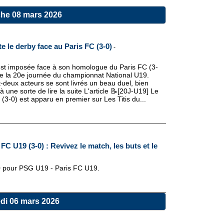
he 08 mars 2026
 le derby face au Paris FC (3-0)
-
est imposée face à son homologue du Paris FC (3-
 de la 20e journée du championnat National U19.
t-deux acteurs se sont livrés un beau duel, bien
une sorte de lire la suite L'article 📝[20J-U19] Le
3-0) est apparu en premier sur Les Titis du...
FC U19 (3-0) : Revivez le match, les buts et le
3-0 pour PSG U19 - Paris FC U19.
di 06 mars 2026