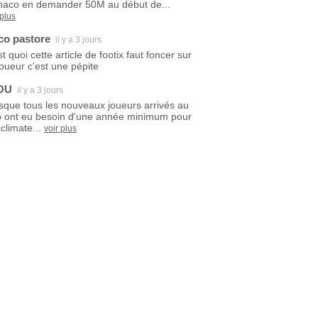
aco en demander 50M au début de...
 plus
co pastore
il y a 3 jours
t quoi cette article de footix faut foncer sur
joueur c'est une pépite
OU
il y a 3 jours
sque tous les nouveaux joueurs arrivés au
b ont eu besoin d'une année minimum pour
climate...
voir plus