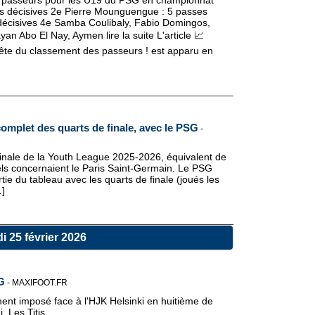
 passeurs pour les U19 du PSG en championnat
es décisives 2e Pierre Mounguengue : 5 passes
 décisives 4e Samba Coulibaly, Fabio Domingos,
an Abo El Nay, Aymen lire la suite L'article 📈
ête du classement des passeurs ! est apparu en
omplet des quarts de finale, avec le PSG
-
finale de la Youth League 2025-2026, équivalent de
s concernaient le Paris Saint-Germain. Le PSG
artie du tableau avec les quarts de finale (joués les
…]
i 25 février 2026
G
-
MAXIFOOT.FR
ent imposé face à l'HJK Helsinki en huitième de
Les Titis......