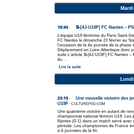
Mardi 
10:45
📝[4J-U19F] FC Nantes – PSG
-
L’équipe U19 féminine du Paris Saint-G
FC Nantes le dimanche 22 février au Sta
l’occasion de la 4e journée de la phase
Déplacement en Loire-Atlantique donc po
suite L'article 📝[4J-U19F] FC Nantes – 
du...
Lire la suite
Lundi 
23:15
Une nouvelle victoire des 
-
U19F
-
CULTUREPSG.COM
Une quatrième victoire en autant de ren
championnat national féminin U19. Les 
Nantes (0-1) dans un match serré avec 
période. Les championnes de France en ti
à 6 journées de la fin.