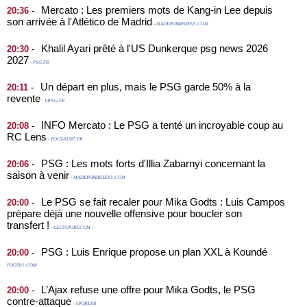
Mercato : Les premiers mots de Kang-in Lee depuis
-
20:36
son arrivée à l'Atlético de Madrid
- MADEINPARISIENS.COM
Khalil Ayari prêté à l'US Dunkerque psg news 2026
-
20:30
2027
- PSG.FR
Un départ en plus, mais le PSG garde 50% à la
-
20:11
revente
- VIPSG.FR
INFO Mercato : Le PSG a tenté un incroyable coup au
-
20:08
RC Lens
- FOOT-SUR7.FR
PSG : Les mots forts d'Illia Zabarnyi concernant la
-
20:06
saison à venir
- MADEINPARISIENS.COM
Le PSG se fait recaler pour Mika Godts : Luis Campos
-
20:00
prépare déjà une nouvelle offensive pour boucler son
transfert !
- LE10SPORT.COM
PSG : Luis Enrique propose un plan XXL à Koundé
-
20:00
-
FOOT01.COM
L’Ajax refuse une offre pour Mika Godts, le PSG
-
20:00
contre-attaque
- SPORT.FR