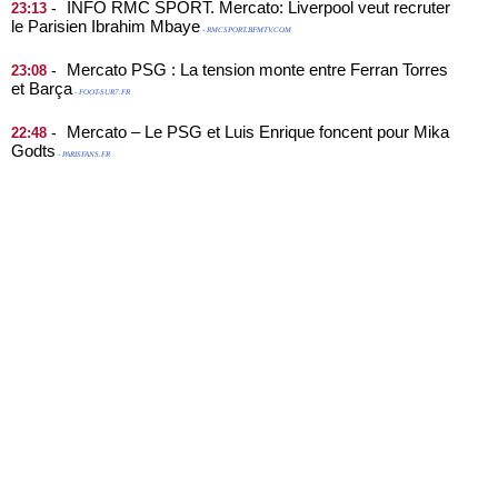
INFO RMC SPORT. Mercato: Liverpool veut recruter
-
23:13
le Parisien Ibrahim Mbaye
- RMCSPORT.BFMTV.COM
Mercato PSG : La tension monte entre Ferran Torres
-
23:08
et Barça
- FOOT-SUR7.FR
Mercato – Le PSG et Luis Enrique foncent pour Mika
-
22:48
Godts
- PARISFANS.FR