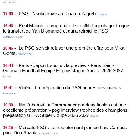
FOOT01.COM
PSG : Nsoki arrive au Dinamo Zagreb
-
17:00
- SPORT.FR
Real Madrid : comprendre le conflit d'agents qui bloque
-
16:46
le transfert de Yan Diomandé et qui a refroidi le PSG
-
TOPMERCATO.COM
Le PSG se voit refuser une première offre pour Mika
-
16:46
Godts
- SOFOOT.COM
Paris - Japon Espoirs : la preview - Paris Saint-
-
16:44
Germain Handball Equipe Espoirs Japon Amical 2026-2027
-
PSG.FR
Vidéo – La préparation du PSG auprès des joueurs
-
16:41
-
PARISFANS.FR
Illia Zabarnyi : « Commencer par deux finales est une
-
16:30
excellente préparation » psg interview trophee des champions
préparation UEFA Super Coupe 2026 2027
- PSG.FR
Mercato PSG : Le très étonnant plan de Luis Campos
-
16:15
pour Zion Suzuki
- PLANETEPSG.COM