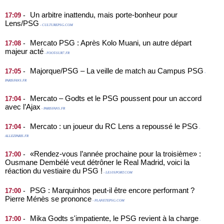
Un arbitre inattendu, mais porte-bonheur pour
-
17:09
Lens/PSG
- CULTUREPSG.COM
Mercato PSG : Après Kolo Muani, un autre départ
-
17:08
majeur acté
- FOOT-SUR7.FR
Majorque/PSG – La veille de match au Campus PSG
-
17:05
-
PARISFANS.FR
Mercato – Godts et le PSG poussent pour un accord
-
17:04
avec l’Ajax
- PARISFANS.FR
Mercato : un joueur du RC Lens a repoussé le PSG
-
17:04
-
ALLEZPARIS.FR
«Rendez-vous l’année prochaine pour la troisième» :
-
17:00
Ousmane Dembélé veut détrôner le Real Madrid, voici la
réaction du vestiaire du PSG !
- LE10SPORT.COM
PSG : Marquinhos peut-il être encore performant ?
-
17:00
Pierre Ménès se prononce
- PLANETEPSG.COM
Mika Godts s'impatiente, le PSG revient à la charge
-
17:00
-