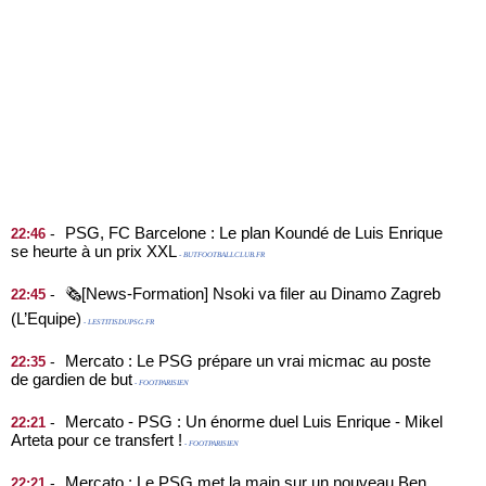
PSG, FC Barcelone : Le plan Koundé de Luis Enrique
-
22:46
se heurte à un prix XXL
- BUTFOOTBALLCLUB.FR
🗞️[News-Formation] Nsoki va filer au Dinamo Zagreb
-
22:45
(L’Equipe)
- LESTITISDUPSG.FR
Mercato : Le PSG prépare un vrai micmac au poste
-
22:35
de gardien de but
- FOOTPARISIEN
Mercato - PSG : Un énorme duel Luis Enrique - Mikel
-
22:21
Arteta pour ce transfert !
- FOOTPARISIEN
Mercato : Le PSG met la main sur un nouveau Ben
-
22:21