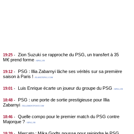
Zion Suzuki se rapproche du PSG, un transfert à 35
-
19:25
M€ prend forme
- VIPSG.FR
PSG : Illia Zabarnyi lâche ses vérités sur sa première
-
19:12
saison à Paris !
- PLANETEPSG.COM
Luis Enrique écarte un joueur du groupe du PSG
-
19:01
- VIPSG.FR
PSG : une porte de sortie prestigieuse pour Illia
-
18:48
Zabarnyi
- TELLEMENTFOOT.COM
Quelle compo pour le premier match du PSG contre
-
18:46
Majorque ?
- VIPSG.FR
Mercato : Mika Godts pousse pour rejoindre le PSG
-
18:39