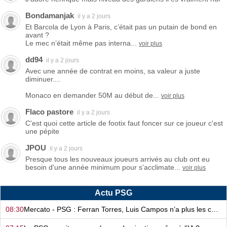
Bondamanjak
il y a 2 jours
Et Barcola de Lyon à Paris, c’était pas un putain de bond en
avant ?
Le mec n’était même pas interna...
voir plus
dd94
il y a 2 jours
Avec une année de contrat en moins, sa valeur a juste
diminuer....
Monaco en demander 50M au début de...
voir plus
Flaco pastore
il y a 2 jours
C'est quoi cette article de footix faut foncer sur ce joueur c'est
une pépite
JPOU
il y a 2 jours
Presque tous les nouveaux joueurs arrivés au club ont eu
besoin d'une année minimum pour s'acclimate...
voir plus
Actu PSG
08:30
Mercato - PSG : Ferran Torres, Luis Campos n’a plus les cartes en main…