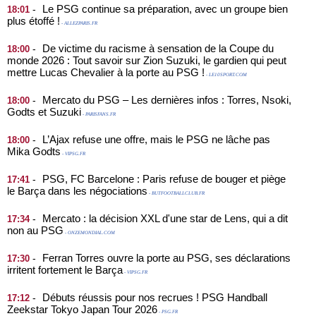
Le PSG continue sa préparation, avec un groupe bien
-
18:01
plus étoffé !
- ALLEZPARIS.FR
De victime du racisme à sensation de la Coupe du
-
18:00
monde 2026 : Tout savoir sur Zion Suzuki, le gardien qui peut
mettre Lucas Chevalier à la porte au PSG !
- LE10SPORT.COM
Mercato du PSG – Les dernières infos : Torres, Nsoki,
-
18:00
Godts et Suzuki
- PARISFANS.FR
L’Ajax refuse une offre, mais le PSG ne lâche pas
-
18:00
Mika Godts
- VIPSG.FR
PSG, FC Barcelone : Paris refuse de bouger et piège
-
17:41
le Barça dans les négociations
- BUTFOOTBALLCLUB.FR
Mercato : la décision XXL d'une star de Lens, qui a dit
-
17:34
non au PSG
- ONZEMONDIAL.COM
Ferran Torres ouvre la porte au PSG, ses déclarations
-
17:30
irritent fortement le Barça
- VIPSG.FR
Débuts réussis pour nos recrues ! PSG Handball
-
17:12
Zeekstar Tokyo Japan Tour 2026
- PSG.FR