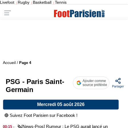
Livefoot
Rugby
Basketball
Tennis
|
|
|
Accueil
/
Page 4
PSG - Paris Saint-
Ajouter comme
source préférée
Partager
Germain
Mercredi 05 août 2026
🔴 Suivez Foot Parisien sur Facebook !
🗞️[News-Pros] Rumeur : Le PSG aurait lancé un
-
00:15