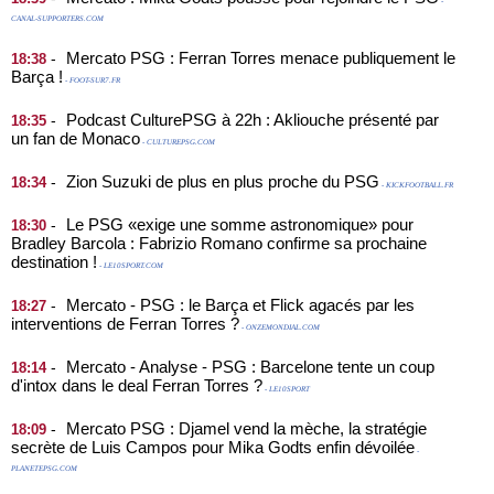
-
CANAL-SUPPORTERS.COM
Mercato PSG : Ferran Torres menace publiquement le
-
18:38
Barça !
- FOOT-SUR7.FR
Podcast CulturePSG à 22h : Akliouche présenté par
-
18:35
un fan de Monaco
- CULTUREPSG.COM
Zion Suzuki de plus en plus proche du PSG
-
18:34
- KICKFOOTBALL.FR
Le PSG «exige une somme astronomique» pour
-
18:30
Bradley Barcola : Fabrizio Romano confirme sa prochaine
destination !
- LE10SPORT.COM
Mercato - PSG : le Barça et Flick agacés par les
-
18:27
interventions de Ferran Torres ?
- ONZEMONDIAL.COM
Mercato - Analyse - PSG : Barcelone tente un coup
-
18:14
d'intox dans le deal Ferran Torres ?
- LE10SPORT
Mercato PSG : Djamel vend la mèche, la stratégie
-
18:09
secrète de Luis Campos pour Mika Godts enfin dévoilée
-
PLANETEPSG.COM