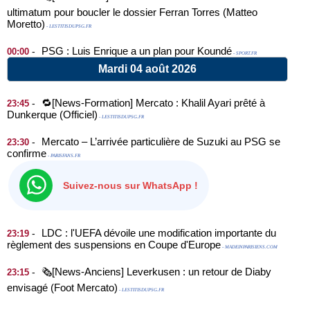
ultimatum pour boucler le dossier Ferran Torres (Matteo
Moretto)
- LESTITISDUPSG.FR
PSG : Luis Enrique a un plan pour Koundé
-
00:00
- SPORT.FR
Mardi 04 août 2026
🔁[News-Formation] Mercato : Khalil Ayari prêté à
-
23:45
Dunkerque (Officiel)
- LESTITISDUPSG.FR
Mercato – L’arrivée particulière de Suzuki au PSG se
-
23:30
confirme
- PARISFANS.FR
Suivez-nous sur WhatsApp !
LDC : l'UEFA dévoile une modification importante du
-
23:19
règlement des suspensions en Coupe d'Europe
- MADEINPARISIENS.COM
🗞️[News-Anciens] Leverkusen : un retour de Diaby
-
23:15
envisagé (Foot Mercato)
- LESTITISDUPSG.FR