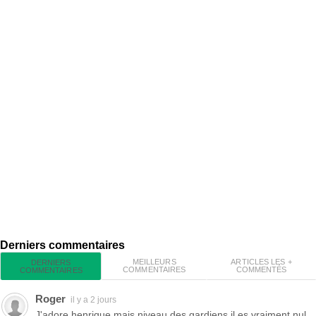
Derniers commentaires
MEILLEURS
ARTICLES LES +
DERNIERS
COMMENTAIRES
COMMENTÉS
COMMENTAIRES
Roger
il y a 2 jours
J'adore henrique mais niveau des gardiens il es vraiment nul