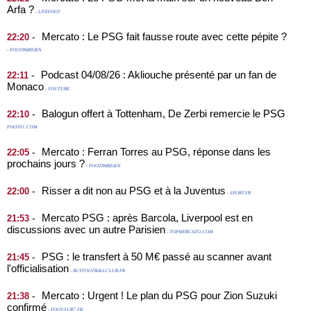
Arfa ?
- LIVEFOOT
Mercato : Le PSG fait fausse route avec cette pépite ?
-
22:20
- FOOTPARISIEN
Podcast 04/08/26 : Akliouche présenté par un fan de
-
22:11
Monaco
- YOUTUBE
Balogun offert à Tottenham, De Zerbi remercie le PSG
-
22:10
-
FOOT01.COM
Mercato : Ferran Torres au PSG, réponse dans les
-
22:05
prochains jours ?
- FOOTPARISIEN
Risser a dit non au PSG et à la Juventus
-
22:00
- SPORT.FR
Mercato PSG : après Barcola, Liverpool est en
-
21:53
discussions avec un autre Parisien
- TOPMERCATO.COM
PSG : le transfert à 50 M€ passé au scanner avant
-
21:45
l'officialisation
- BUTFOOTBALLCLUB.FR
Mercato : Urgent ! Le plan du PSG pour Zion Suzuki
-
21:38
confirmé
- FOOT-SUR7.FR