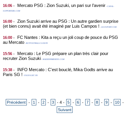
Mercato PSG : Zion Suzuki, un pari sur l’avenir
-
16:06
- CANAL-
SUPPORTERS.COM
Zion Suzuki arrive au PSG : Un autre gardien surprise
-
16:00
(et bien connu) avait été imaginé par Luis Campos !
- LE10SPORT.COM
FC Nantes : Kita a reçu un joli coup de pouce du PSG
-
16:00
au Mercato
- BUTFOOTBALLCLUB.FR
Mercato : Le PSG prépare un plan très clair pour
-
15:56
recruter Zion Suzuki
- MADEINPARISIENS.COM
INFO Mercato : C'est bouclé, Mika Godts arrive au
-
15:38
Paris SG !
- FOOT-SUR7.FR
Précédent
-
1
-
2
-
3
-
4
-
5
-
6
-
7
-
8
-
9
-
10
-
Suivant