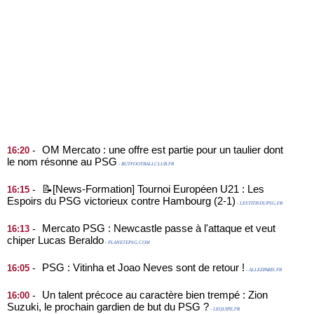
OM Mercato : une offre est partie pour un taulier dont
-
16:20
le nom résonne au PSG
- BUTFOOTBALLCLUB.FR
📝[News-Formation] Tournoi Européen U21 : Les
-
16:15
Espoirs du PSG victorieux contre Hambourg (2-1)
- LESTITISDUPSG.FR
Mercato PSG : Newcastle passe à l'attaque et veut
-
16:13
chiper Lucas Beraldo
- PLANETEPSG.COM
PSG : Vitinha et Joao Neves sont de retour !
-
16:05
- ALLEZPARIS.FR
Un talent précoce au caractère bien trempé : Zion
-
16:00
Suzuki, le prochain gardien de but du PSG ?
- LEQUIPE.FR