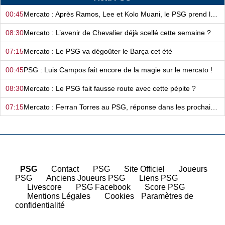
00:45
Mercato : Après Ramos, Lee et Kolo Muani, le PSG prend la confiance !
08:30
Mercato : L’avenir de Chevalier déjà scellé cette semaine ?
07:15
Mercato : Le PSG va dégoûter le Barça cet été
00:45
PSG : Luis Campos fait encore de la magie sur le mercato !
08:30
Mercato : Le PSG fait fausse route avec cette pépite ?
07:15
Mercato : Ferran Torres au PSG, réponse dans les prochains jours ?
00:45
Mercato : Le PSG prépare un vrai micmac au poste de gardien de but
08:30
Mercato - PSG : Un énorme duel Luis Enrique - Mikel Arteta pour ce transfert !
07:15
Fiche de paie : L’étonnant classement du PSG !
PSG
|
Contact
|
PSG
|
Site Officiel
|
Joueurs
PSG
|
Anciens Joueurs PSG
|
Liens PSG
00:45
Mercato - PSG : 40 millions d’euros d’écart… Comment Luis Campos a tordu l’AS Monaco !
|
Livescore
|
PSG Facebook
|
Score PSG
|
Mentions Légales
|
Cookies
Paramètres de
08:30
PSG : Safonov, ça ne va pas durer ?
confidentialité
07:15
PSG : Il débarque à l’entraînement avec une voiture à un demi-million d’euros…