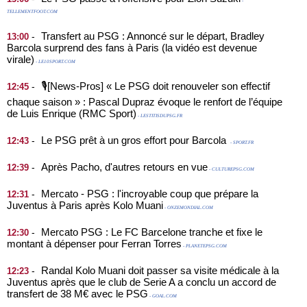
-
TELLEMENTFOOT.COM
Transfert au PSG : Annoncé sur le départ, Bradley
-
13:00
Barcola surprend des fans à Paris (la vidéo est devenue
virale)
- LE10SPORT.COM
🎙️[News-Pros] « Le PSG doit renouveler son effectif
-
12:45
chaque saison » : Pascal Dupraz évoque le renfort de l’équipe
de Luis Enrique (RMC Sport)
- LESTITISDUPSG.FR
Le PSG prêt à un gros effort pour Barcola
-
12:43
- SPORT.FR
Après Pacho, d'autres retours en vue
-
12:39
- CULTUREPSG.COM
Mercato - PSG : l'incroyable coup que prépare la
-
12:31
Juventus à Paris après Kolo Muani
- ONZEMONDIAL.COM
Mercato PSG : Le FC Barcelone tranche et fixe le
-
12:30
montant à dépenser pour Ferran Torres
- PLANETEPSG.COM
Randal Kolo Muani doit passer sa visite médicale à la
-
12:23
Juventus après que le club de Serie A a conclu un accord de
transfert de 38 M€ avec le PSG
- GOAL.COM