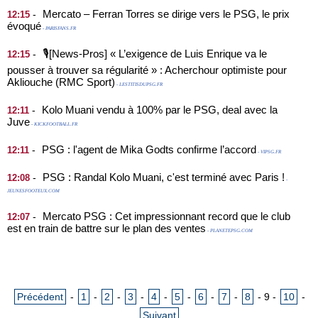
Mercato – Ferran Torres se dirige vers le PSG, le prix
-
12:15
évoqué
- PARISFANS.FR
🎙️[News-Pros] « L’exigence de Luis Enrique va le
-
12:15
pousser à trouver sa régularité » : Acherchour optimiste pour
Akliouche (RMC Sport)
- LESTITISDUPSG.FR
Kolo Muani vendu à 100% par le PSG, deal avec la
-
12:11
Juve
- KICKFOOTBALL.FR
PSG : l'agent de Mika Godts confirme l’accord
-
12:11
- VIPSG.FR
PSG : Randal Kolo Muani, c'est terminé avec Paris !
-
12:08
-
JEUNESFOOTEUX.COM
Mercato PSG : Cet impressionnant record que le club
-
12:07
est en train de battre sur le plan des ventes
- PLANETEPSG.COM
Précédent
-
1
-
2
-
3
-
4
-
5
-
6
-
7
-
8
-
9
-
10
-
Suivant