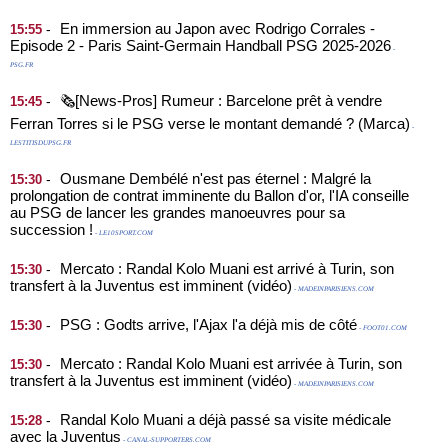
En immersion au Japon avec Rodrigo Corrales -
-
15:55
Episode 2 - Paris Saint-Germain Handball PSG 2025-2026
-
PSG.FR
🗞️[News-Pros] Rumeur : Barcelone prêt à vendre
-
15:45
Ferran Torres si le PSG verse le montant demandé ? (Marca)
-
LESTITISDUPSG.FR
Ousmane Dembélé n'est pas éternel : Malgré la
-
15:30
prolongation de contrat imminente du Ballon d'or, l'IA conseille
au PSG de lancer les grandes manoeuvres pour sa
succession !
- LE10SPORT.COM
Mercato : Randal Kolo Muani est arrivé à Turin, son
-
15:30
transfert à la Juventus est imminent (vidéo)
- MADEINPARISIENS.COM
PSG : Godts arrive, l'Ajax l'a déjà mis de côté
-
15:30
- FOOT01.COM
Mercato : Randal Kolo Muani est arrivée à Turin, son
-
15:30
transfert à la Juventus est imminent (vidéo)
- MADEINPARISIENS.COM
Randal Kolo Muani a déjà passé sa visite médicale
-
15:28
avec la Juventus
- CANAL-SUPPORTERS.COM