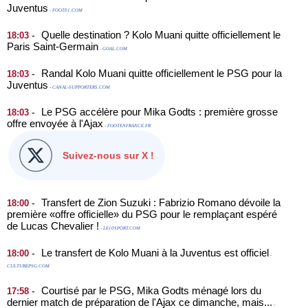
Juventus
- FOOT01.COM
Quelle destination ? Kolo Muani quitte officiellement le
-
18:03
Paris Saint-Germain
- GOAL.COM
Randal Kolo Muani quitte officiellement le PSG pour la
-
18:03
Juventus
- CANAL-SUPPORTERS.COM
Le PSG accélère pour Mika Godts : première grosse
-
18:03
offre envoyée à l'Ajax
- FOOTENFRANCE.FR
Suivez-nous sur X !
Transfert de Zion Suzuki : Fabrizio Romano dévoile la
-
18:00
première «offre officielle» du PSG pour le remplaçant espéré
de Lucas Chevalier !
- LE10SPORT.COM
Le transfert de Kolo Muani à la Juventus est officiel
-
18:00
-
CULTUREPSG.COM
Courtisé par le PSG, Mika Godts ménagé lors du
-
17:58
dernier match de préparation de l'Ajax ce dimanche, mais...
-