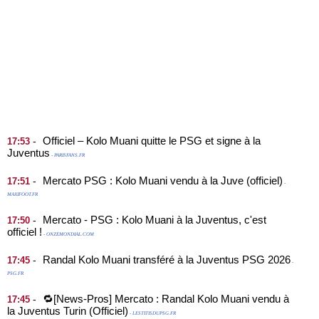
Officiel – Kolo Muani quitte le PSG et signe à la
-
17:53
Juventus
- PARISFANS.FR
Mercato PSG : Kolo Muani vendu à la Juve (officiel)
-
17:51
-
MAXIFOOT.FR
Mercato - PSG : Kolo Muani à la Juventus, c'est
-
17:50
officiel !
- ONZEMONDIAL.COM
Randal Kolo Muani transféré à la Juventus PSG 2026
-
17:45
-
PSG.FR
🔁[News-Pros] Mercato : Randal Kolo Muani vendu à
-
17:45
la Juventus Turin (Officiel)
- LESTITISDUPSG.FR