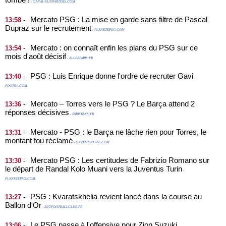
- CANAL-SUPPORTERS.COM
Mercato PSG : La mise en garde sans filtre de Pascal
-
13:58
Dupraz sur le recrutement
- PLANETEPSG.COM
Mercato : on connaît enfin les plans du PSG sur ce
-
13:54
mois d'août décisif
- ALLEZPARIS.FR
PSG : Luis Enrique donne l'ordre de recruter Gavi
-
13:40
-
FOOT01.COM
Mercato – Torres vers le PSG ? Le Barça attend 2
-
13:36
réponses décisives
- PARISFANS.FR
Mercato - PSG : le Barça ne lâche rien pour Torres, le
-
13:31
montant fou réclamé
- ONZEMONDIAL.COM
Mercato PSG : Les certitudes de Fabrizio Romano sur
-
13:30
le départ de Randal Kolo Muani vers la Juventus Turin
-
PLANETEPSG.COM
PSG : Kvaratskhelia revient lancé dans la course au
-
13:27
Ballon d'Or
- BUTFOOTBALLCLUB.FR
Le PSG passe à l'offensive pour Zion Suzuki
-
13:06