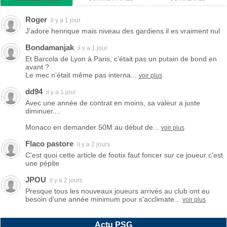
Roger
il y a 1 jour
J'adore henrique mais niveau des gardiens il es vraiment nul
Bondamanjak
il y a 1 jour
Et Barcola de Lyon à Paris, c’était pas un putain de bond en
avant ?
Le mec n’était même pas interna...
voir plus
dd94
il y a 1 jour
Avec une année de contrat en moins, sa valeur a juste
diminuer....
Monaco en demander 50M au début de...
voir plus
Flaco pastore
il y a 2 jours
C'est quoi cette article de footix faut foncer sur ce joueur c'est
une pépite
JPOU
il y a 2 jours
Presque tous les nouveaux joueurs arrivés au club ont eu
besoin d'une année minimum pour s'acclimate...
voir plus
Actu PSG