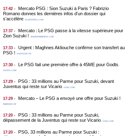
Mercato PSG : Sion Suzuki à Paris ? Fabrizio
-
17:42
Romano donnes les dernières infos d'un dossier qui
s'accélère
- PLANETEPSG.COM
Mercato : Le PSG passe à la vitesse supérieure pour
-
17:37
Zion Suzuki !
- MADEINPARISIENS.COM
Urgent : Maghnes Akliouche confirme son transfert au
-
17:33
PSG !
- FOOT-SUR7.FR
Le PSG fait une première offre à 45ME pour Godts
-
17:30
-
FOOT01.COM
PSG : 33 millions au Parme pour Suzuki, devant
-
17:29
Juventus qui reste sur Vicario
- GOAL.COM
Mercato – Le PSG a envoyé une offre pour Suzuki !
-
17:29
-
PARISFANS.FR
PSG : 33 millions au Parme pour Suzuki,
-
17:20
dépassement de la Juventus qui reste sur Vicario
- GOAL.COM
PSG, 33 millions au Parme pour Suzuki :
-
17:20