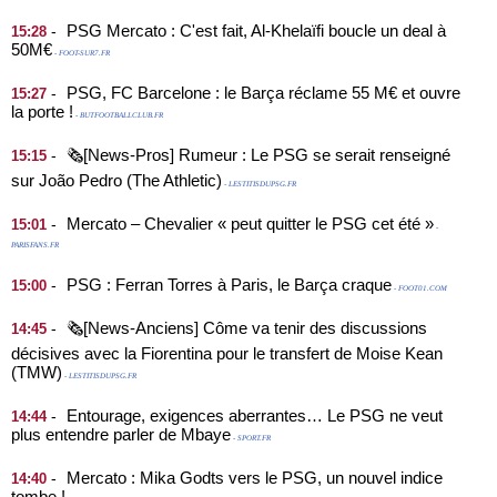
PSG Mercato : C'est fait, Al-Khelaïfi boucle un deal à
-
15:28
50M€
- FOOT-SUR7.FR
PSG, FC Barcelone : le Barça réclame 55 M€ et ouvre
-
15:27
la porte !
- BUTFOOTBALLCLUB.FR
🗞️[News-Pros] Rumeur : Le PSG se serait renseigné
-
15:15
sur João Pedro (The Athletic)
- LESTITISDUPSG.FR
Mercato – Chevalier « peut quitter le PSG cet été »
-
15:01
-
PARISFANS.FR
PSG : Ferran Torres à Paris, le Barça craque
-
15:00
- FOOT01.COM
🗞️[News-Anciens] Côme va tenir des discussions
-
14:45
décisives avec la Fiorentina pour le transfert de Moise Kean
(TMW)
- LESTITISDUPSG.FR
Entourage, exigences aberrantes… Le PSG ne veut
-
14:44
plus entendre parler de Mbaye
- SPORT.FR
Mercato : Mika Godts vers le PSG, un nouvel indice
-
14:40
tombe !