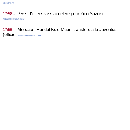
LEQUIPE.FR
PSG : l'offensive s'accélère pour Zion Suzuki
-
17:58
-
JEUNESFOOTEUX.COM
Mercato : Randal Kolo Muani transféré à la Juventus
-
17:56
(officiel)
- MADEINPARISIENS.COM