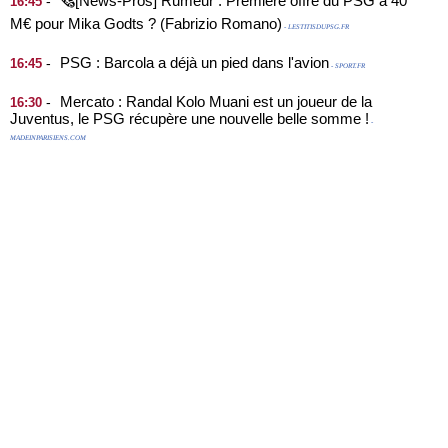
🗞️[News-Pros] Rumeur : Première offre du PSG à 40
-
16:45
M€ pour Mika Godts ? (Fabrizio Romano)
- LESTITISDUPSG.FR
PSG : Barcola a déjà un pied dans l'avion
-
16:45
- SPORT.FR
Mercato : Randal Kolo Muani est un joueur de la
-
16:30
Juventus, le PSG récupère une nouvelle belle somme !
-
MADEINPARISIENS.COM