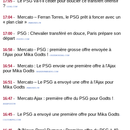
Le PSG va-t-il céder pour boucler ce transfert offensif
-
17:05
?
- GOAL.COM
Mercato – Ferran Torres, le PSG prêt à foncer avec un
-
17:04
« plan clair »
- PARISFANS.FR
PSG : Chevalier transféré en douce, Paris prépare son
-
17:00
départ
- FOOT01.COM
Mercato - PSG : première grosse offre envoyée à
-
16:58
l'Ajax pour Mika Godts !
- ONZEMONDIAL.COM
Mercato : Le PSG envoie une première offre à l'Ajax
-
16:54
pour Mika Godts
- MADEINPARISIENS.COM
Mercato – Le PSG a envoyé une offre à l’Ajax pour
-
16:51
Mika Godts
- PARISFANS.FR
Mercato Ajax : première offre du PSG pour Godts !
-
16:47
-
MAXIFOOT.FR
Le PSG a envoyé une première offre pour Mika Godts
-
16:45
-
CULTUREPSG.COM