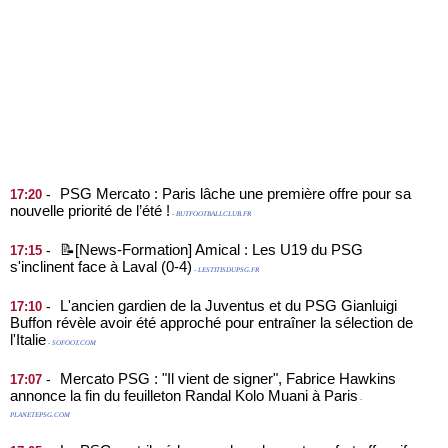
PSG Mercato : Paris lâche une première offre pour sa
-
17:20
nouvelle priorité de l’été !
- BUTFOOTBALLCLUB.FR
📝[News-Formation] Amical : Les U19 du PSG
-
17:15
s'inclinent face à Laval (0-4)
- LESTITISDUPSG.FR
L'ancien gardien de la Juventus et du PSG Gianluigi
-
17:10
Buffon révèle avoir été approché pour entraîner la sélection de
l'Italie
- SOFOOT.COM
Mercato PSG : "Il vient de signer", Fabrice Hawkins
-
17:07
annonce la fin du feuilleton Randal Kolo Muani à Paris
-
PLANETEPSG.COM