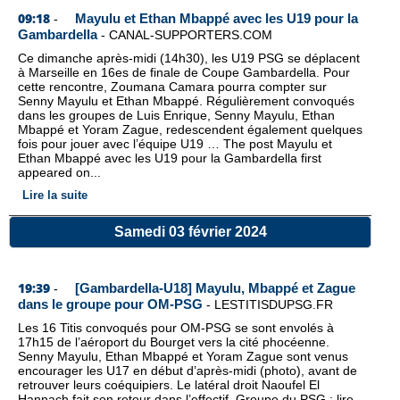
09:18
Mayulu et Ethan Mbappé avec les U19 pour la
-
Gambardella
-
CANAL-SUPPORTERS.COM
Ce dimanche après-midi (14h30), les U19 PSG se déplacent
à Marseille en 16es de finale de Coupe Gambardella. Pour
cette rencontre, Zoumana Camara pourra compter sur
Senny Mayulu et Ethan Mbappé. Régulièrement convoqués
dans les groupes de Luis Enrique, Senny Mayulu, Ethan
Mbappé et Yoram Zague, redescendent également quelques
fois pour jouer avec l’équipe U19 … The post Mayulu et
Ethan Mbappé avec les U19 pour la Gambardella first
appeared on...
Lire la suite
Samedi 03 février 2024
19:39
[Gambardella-U18] Mayulu, Mbappé et Zague
-
dans le groupe pour OM-PSG
-
LESTITISDUPSG.FR
Les 16 Titis convoqués pour OM-PSG se sont envolés à
17h15 de l’aéroport du Bourget vers la cité phocéenne.
Senny Mayulu, Ethan Mbappé et Yoram Zague sont venus
encourager les U17 en début d’après-midi (photo), avant de
retrouver leurs coéquipiers. Le latéral droit Naoufel El
Hannach fait son retour dans l’effectif. Groupe du PSG : lire