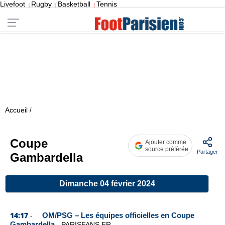
Livefoot
Rugby
Basketball
Tennis
|
|
|
Accueil
/
Coupe
Ajouter comme
source préférée
Partager
Gambardella
Dimanche 04 février 2024
14:17
OM/PSG – Les équipes officielles en Coupe
-
Gambardella
-
PARISFANS.FR