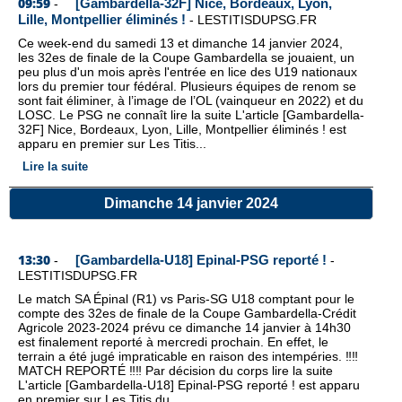
09:59
[Gambardella-32F] Nice, Bordeaux, Lyon,
-
Lille, Montpellier éliminés !
-
LESTITISDUPSG.FR
Ce week-end du samedi 13 et dimanche 14 janvier 2024,
les 32es de finale de la Coupe Gambardella se jouaient, un
peu plus d'un mois après l'entrée en lice des U19 nationaux
lors du premier tour fédéral. Plusieurs équipes de renom se
sont fait éliminer, à l’image de l’OL (vainqueur en 2022) et du
LOSC. Le PSG ne connaît lire la suite L'article [Gambardella-
32F] Nice, Bordeaux, Lyon, Lille, Montpellier éliminés ! est
apparu en premier sur Les Titis...
Lire la suite
Dimanche 14 janvier 2024
13:30
[Gambardella-U18] Epinal-PSG reporté !
-
-
LESTITISDUPSG.FR
Le match SA Épinal (R1) vs Paris-SG U18 comptant pour le
compte des 32es de finale de la Coupe Gambardella-Crédit
Agricole 2023-2024 prévu ce dimanche 14 janvier à 14h30
est finalement reporté à mercredi prochain. En effet, le
terrain a été jugé impraticable en raison des intempéries. ‼️‼️
MATCH REPORTÉ ‼️‼️ Par décision du corps lire la suite
L'article [Gambardella-U18] Epinal-PSG reporté ! est apparu
en premier sur Les Titis du...