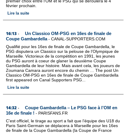
premier choix entre l'OM et le PSG qui se déroulera le 4
février prochain.
Lire la suite
16:13
Un Classico OM-PSG en 16es de finale de
-
Coupe Gambardella
-
CANAL-SUPPORTERS.COM
Qualifié pour les 16es de finale de Coupe Gambardella, le
PSG disputera un Classico sur la pelouse de l’Olympique de
Marseille. Victorieux de la compétition en 1991, les jeunes
du PSG auront à coeur de glaner la deuxième Coupe
Gambardella de leur histoire. Mais avant cela, les joueurs de
Zoumana Camara auront encore du chemin … The post Un
Classico OM-PSG en 16es de finale de Coupe Gambardella
first appeared on Canal Supporters PSG...
Lire la suite
14:32
Coupe Gambardella – Le PSG face à l’OM en
-
16e de finale !
-
PARISFANS.FR
C’est officiel, le tirage au sport a fait que l’équipe des U18 du
Paris Saint-Germain se déplacera à Marseille pour les 16es
de finale de la Coupe Gambardella (la Coupe de France