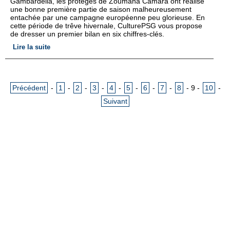
Gambardella, les protégés de Zoumana Camara ont réalisé
une bonne première partie de saison malheureusement
entachée par une campagne européenne peu glorieuse. En
cette période de trêve hivernale, CulturePSG vous propose
de dresser un premier bilan en six chiffres-clés.
Lire la suite
Précédent
-
1
-
2
-
3
-
4
-
5
-
6
-
7
-
8
-
9
-
10
-
Suivant