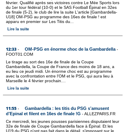
février. Qualifié après ses victoires contre Le Mée Sports lors
du 1er tour fédéral (10-0) et le SAS Football Épinal en 32es
de finale (5-2), le club de lire la suite L'article [Gambardella-
U18] OM-PSG au programme des 16es de finale ! est
apparu en premier sur Les Titis du...
Lire la suite
12:33
OM-PSG en énorme choc de la Gambardella
-
-
FOOT01.COM
Le tirage au sort des 16e de finale de la Coupe
Gambardella, la Coupe de France des moins de 18 ans, a
eu lieu ce jeudi midi. Un énorme choc est au programme
avec la confrontation entre l'OM et le PSG, qui aura lieu à
Marseille le 4 février prochain....
Lire la suite
11:55
Gambardella : les titis du PSG s’amusent
-
d’Epinal et filent en 16es de finale !G
-
ALLEZPARIS.FR
Ce mercredi, les jeunes pousses parisiennes disputaient leur
32e de finale de Coupe Gambardella face à Épinal. Et les
U19 du PSG n'ont pas fait dans le détail, s'imposant sur le