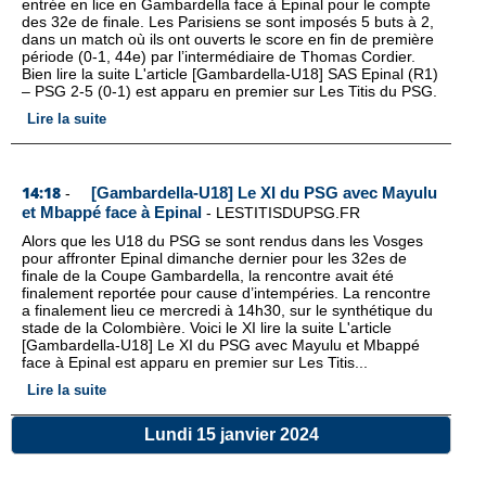
entrée en lice en Gambardella face à Épinal pour le compte
des 32e de finale. Les Parisiens se sont imposés 5 buts à 2,
dans un match où ils ont ouverts le score en fin de première
période (0-1, 44e) par l’intermédiaire de Thomas Cordier.
Bien lire la suite L'article [Gambardella-U18] SAS Epinal (R1)
– PSG 2-5 (0-1) est apparu en premier sur Les Titis du PSG.
Lire la suite
14:18
[Gambardella-U18] Le XI du PSG avec Mayulu
-
et Mbappé face à Epinal
-
LESTITISDUPSG.FR
Alors que les U18 du PSG se sont rendus dans les Vosges
pour affronter Epinal dimanche dernier pour les 32es de
finale de la Coupe Gambardella, la rencontre avait été
finalement reportée pour cause d’intempéries. La rencontre
a finalement lieu ce mercredi à 14h30, sur le synthétique du
stade de la Colombière. Voici le XI lire la suite L'article
[Gambardella-U18] Le XI du PSG avec Mayulu et Mbappé
face à Epinal est apparu en premier sur Les Titis...
Lire la suite
Lundi 15 janvier 2024