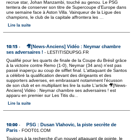
recrue star, Johan Manzambi, touché au genou. Le PSG
tentera de conserver son titre de Supercoupe d’Europe dans
une semaine face à Aston Villa. Vainqueur de la Ligue des
champions, le club de la capitale affrontera les …
Lire la suite
10:15
🎥[News-Anciens] Vidéo : Neymar chambre
-
ses adversaires !
-
LESTITISDUPSG.FR
Qualifié pour les quarts de finale de la Coupe du Brésil grâce
à la victoire contre Remo (1-0), Neymar (34 ans) n'est pas
passé inaperçu au coup de sifflet final. L'attaquant de Santos
a célébré la qualification devant des dirigeants et des
supporters adverses, en embrassant notamment l'écusson
de son club et en multipliant les lire la suite L'article 🎥[News-
Anciens] Vidéo : Neymar chambre ses adversaires ! est
apparu en premier sur Les Titis du...
Lire la suite
10:00
PSG : Dusan Vlahovic, la piste secrète de
-
Paris
-
FOOT01.COM
Toujours à la recherche d'un nouvel attaquant de pointe, le