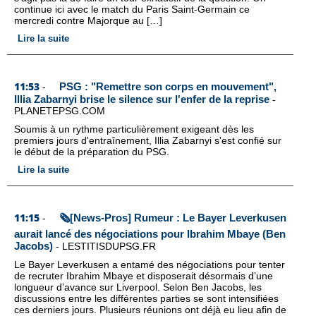
continue ici avec le match du Paris Saint-Germain ce
mercredi contre Majorque au […]
Lire la suite
11:53
PSG : "Remettre son corps en mouvement",
-
Illia Zabarnyi brise le silence sur l'enfer de la reprise
-
PLANETEPSG.COM
Soumis à un rythme particulièrement exigeant dès les
premiers jours d'entraînement, Illia Zabarnyi s'est confié sur
le début de la préparation du PSG.
Lire la suite
11:15
🗞️[News-Pros] Rumeur : Le Bayer Leverkusen
-
aurait lancé des négociations pour Ibrahim Mbaye (Ben
Jacobs)
-
LESTITISDUPSG.FR
Le Bayer Leverkusen a entamé des négociations pour tenter
de recruter Ibrahim Mbaye et disposerait désormais d’une
longueur d’avance sur Liverpool. Selon Ben Jacobs, les
discussions entre les différentes parties se sont intensifiées
ces derniers jours. Plusieurs réunions ont déjà eu lieu afin de