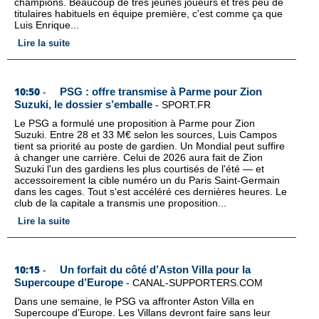
champions. Beaucoup de très jeunes joueurs et très peu de
titulaires habituels en équipe première, c'est comme ça que
Luis Enrique...
Lire la suite
10:50
PSG : offre transmise à Parme pour Zion
-
Suzuki, le dossier s’emballe
-
SPORT.FR
Le PSG a formulé une proposition à Parme pour Zion
Suzuki. Entre 28 et 33 M€ selon les sources, Luis Campos
tient sa priorité au poste de gardien. Un Mondial peut suffire
à changer une carrière. Celui de 2026 aura fait de Zion
Suzuki l'un des gardiens les plus courtisés de l'été — et
accessoirement la cible numéro un du Paris Saint-Germain
dans les cages. Tout s'est accéléré ces dernières heures. Le
club de la capitale a transmis une proposition...
Lire la suite
10:15
Un forfait du côté d’Aston Villa pour la
-
Supercoupe d’Europe
-
CANAL-SUPPORTERS.COM
Dans une semaine, le PSG va affronter Aston Villa en
Supercoupe d’Europe. Les Villans devront faire sans leur