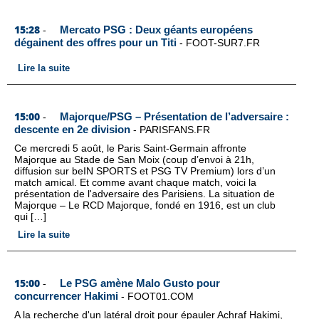
15:28
Mercato PSG : Deux géants européens
-
dégainent des offres pour un Titi
-
FOOT-SUR7.FR
Lire la suite
15:00
Majorque/PSG – Présentation de l’adversaire :
-
descente en 2e division
-
PARISFANS.FR
Ce mercredi 5 août, le Paris Saint-Germain affronte
Majorque au Stade de San Moix (coup d’envoi à 21h,
diffusion sur beIN SPORTS et PSG TV Premium) lors d’un
match amical. Et comme avant chaque match, voici la
présentation de l'adversaire des Parisiens. La situation de
Majorque – Le RCD Majorque, fondé en 1916, est un club
qui […]
Lire la suite
15:00
Le PSG amène Malo Gusto pour
-
concurrencer Hakimi
-
FOOT01.COM
A la recherche d'un latéral droit pour épauler Achraf Hakimi,