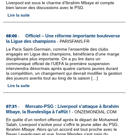
Liverpool est sous le charme d'Ibrahim Mbaye et compte
bien lancer des discussions avec le PSG.
Lire la suite
08:00
Officiel – Une réforme importante bouleverse
-
la Ligue des champions
-
PARISFANS.FR
Le Paris Saint-Germain, comme l'ensemble des clubs
engagés en Ligue des champions, bénéficiera d'une marge
disciplinaire plus importante. On a pu lire dans un
communiqué officiel de l’UEFA la première suspension
interviendra désormais après quatre cartons jaunes durant
la compétition, un changement qui devrait modifier la gestion
des joueurs avertis tout au long de la saison […]
Lire la suite
07:31
Mercato-PSG : Liverpool s'attaque à Ibrahim
-
Mbaye, la Bundesliga à l'affût !
-
ONZEMONDIAL.COM
En quête d'un renfort offensif après le départ de Mohamed
Salah, Liverpool s'active pour s'offrir le jeune ailier du PSG,
Ibrahim Mbaye. Alors qu'un accord est tout proche avec le
Bayer Leverkusen et que Jorge Mendes s'est saisi du