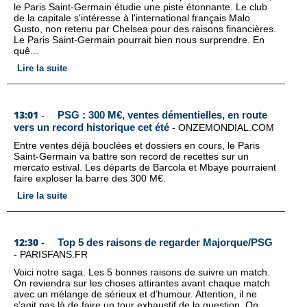
le Paris Saint-Germain étudie une piste étonnante. Le club
de la capitale s'intéresse à l'international français Malo
Gusto, non retenu par Chelsea pour des raisons financières.
Le Paris Saint-Germain pourrait bien nous surprendre. En
quê...
Lire la suite
13:01
PSG : 300 M€, ventes démentielles, en route
-
vers un record historique cet été
-
ONZEMONDIAL.COM
Entre ventes déjà bouclées et dossiers en cours, le Paris
Saint-Germain va battre son record de recettes sur un
mercato estival. Les départs de Barcola et Mbaye pourraient
faire exploser la barre des 300 M€.
Lire la suite
12:30
Top 5 des raisons de regarder Majorque/PSG
-
-
PARISFANS.FR
Voici notre saga. Les 5 bonnes raisons de suivre un match.
On reviendra sur les choses attirantes avant chaque match
avec un mélange de sérieux et d’humour. Attention, il ne
s’agit pas là de faire un tour exhaustif de la question. On