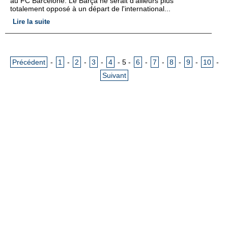
au FC Barcelone. Le Barça ne serait d'ailleurs plus
totalement opposé à un départ de l'international...
Lire la suite
Précédent
-
1
-
2
-
3
-
4
-
5
-
6
-
7
-
8
-
9
-
10
-
Suivant