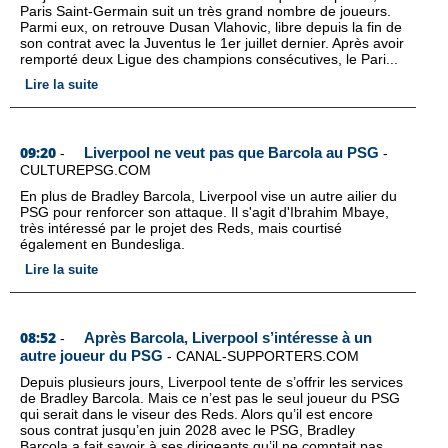
Paris Saint-Germain suit un très grand nombre de joueurs.
Parmi eux, on retrouve Dusan Vlahovic, libre depuis la fin de
son contrat avec la Juventus le 1er juillet dernier. Après avoir
remporté deux Ligue des champions consécutives, le Pari...
Lire la suite
09:20
Liverpool ne veut pas que Barcola au PSG
-
-
CULTUREPSG.COM
En plus de Bradley Barcola, Liverpool vise un autre ailier du
PSG pour renforcer son attaque. Il s'agit d'Ibrahim Mbaye,
très intéressé par le projet des Reds, mais courtisé
également en Bundesliga.
Lire la suite
08:52
Après Barcola, Liverpool s’intéresse à un
-
autre joueur du PSG
-
CANAL-SUPPORTERS.COM
Depuis plusieurs jours, Liverpool tente de s’offrir les services
de Bradley Barcola. Mais ce n’est pas le seul joueur du PSG
qui serait dans le viseur des Reds. Alors qu’il est encore
sous contrat jusqu’en juin 2028 avec le PSG, Bradley
Barcola a fait savoir à ses dirigeants qu’il ne comptait pas