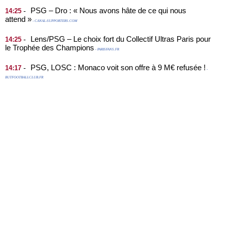
PSG – Dro : « Nous avons hâte de ce qui nous
-
14:25
attend »
- CANAL-SUPPORTERS.COM
Lens/PSG – Le choix fort du Collectif Ultras Paris pour
-
14:25
le Trophée des Champions
- PARISFANS.FR
PSG, LOSC : Monaco voit son offre à 9 M€ refusée !
-
14:17
-
BUTFOOTBALLCLUB.FR