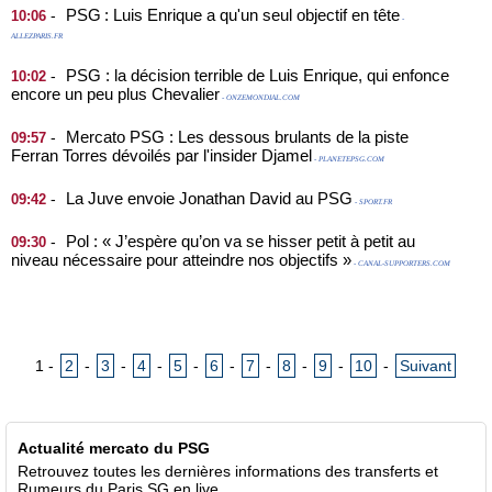
PSG : Luis Enrique a qu'un seul objectif en tête
-
10:06
-
ALLEZPARIS.FR
PSG : la décision terrible de Luis Enrique, qui enfonce
-
10:02
encore un peu plus Chevalier
- ONZEMONDIAL.COM
Mercato PSG : Les dessous brulants de la piste
-
09:57
Ferran Torres dévoilés par l'insider Djamel
- PLANETEPSG.COM
La Juve envoie Jonathan David au PSG
-
09:42
- SPORT.FR
Pol : « J’espère qu’on va se hisser petit à petit au
-
09:30
niveau nécessaire pour atteindre nos objectifs »
- CANAL-SUPPORTERS.COM
1
-
2
-
3
-
4
-
5
-
6
-
7
-
8
-
9
-
10
-
Suivant
Actualité mercato du PSG
Retrouvez toutes les dernières informations des transferts et
Rumeurs du Paris SG en live.