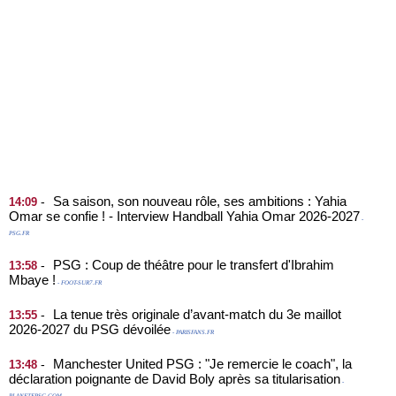
Sa saison, son nouveau rôle, ses ambitions : Yahia
-
14:09
Omar se confie ! - Interview Handball Yahia Omar 2026-2027
-
PSG.FR
PSG : Coup de théâtre pour le transfert d'Ibrahim
-
13:58
Mbaye !
- FOOT-SUR7.FR
La tenue très originale d’avant-match du 3e maillot
-
13:55
2026-2027 du PSG dévoilée
- PARISFANS.FR
Manchester United PSG : "Je remercie le coach", la
-
13:48
déclaration poignante de David Boly après sa titularisation
-