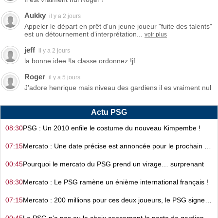
Aukky
il y a 2 jours
Appeler le départ en prêt d'un jeune joueur "fuite des talents"
est un détournement d'interprétation...
voir plus
jeff
il y a 2 jours
la bonne idee !la classe ordonnez !jf
Roger
il y a 5 jours
J'adore henrique mais niveau des gardiens il es vraiment nul
Actu PSG
08:30
PSG : Un 2010 enfile le costume du nouveau Kimpembe !
07:15
Mercato : Une date précise est annoncée pour le prochain deal du PSG
00:45
Pourquoi le mercato du PSG prend un virage… surprenant
08:30
Mercato : Le PSG ramène un énième international français !
07:15
Mercato : 200 millions pour ces deux joueurs, le PSG signe de suite !