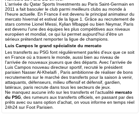
L'arrivée du Qatar Sports Investments au Paris Saint-Germain en
2011 a fait basculer le club parmi meilleurs clubs au monde à
l’heure actuelle. En France il est devenu le principal animateur du
mercato hivernal et estival de la ligue 1. Grâce au recrutement de
stars comme Lionel Messi, Kylian Mbappé ou bien Neymar, Paris
est devenu l'une des équipes les plus compétitives aux niveaux
européen et mondial, ce qui lui permet aujourd'hui d'être un
sérieux prétendant remporter la ligue de champions.
Luis Campos le grand spécialiste du mercato
Les transferts au PSG font régulièrement parlés d'eux que ce soit
en France où a travers le monde, aussi bien au niveau de
l'arrivée de nouveaux joueurs que des départs. Avec l'arrivée de
Luis Campos nouveau directeur sportif, recruté le président
parisien Nasser Al-Khelaifi , Paris ambitionne de réaliser de bons
recrutements sur le marché des transferts pour la saison à venir,
attaquants, défenseurs, milieu offensif et défensif, gardien,
latéraux, paris recrute dans tous les secteurs de jeux.
Ne manquez aucune info sur les transferts et l'actualité
mercato
du PSG
, des rumeurs aux transferts officiels, en passant par des
prêts avec ou sans option d'achat, on vous informe en temps réel
24h24 sur Foot Parisien.