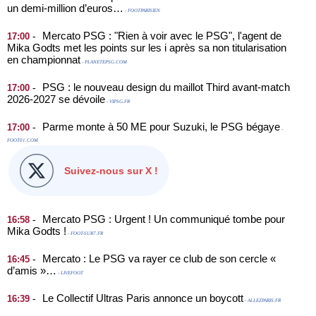
un demi-million d’euros…
- FOOTPARISIEN
Mercato PSG : "Rien à voir avec le PSG", l'agent de
-
17:00
Mika Godts met les points sur les i après sa non titularisation
en championnat
- PLANETEPSG.COM
PSG : le nouveau design du maillot Third avant-match
-
17:00
2026-2027 se dévoile
- VIPSG.FR
Parme monte à 50 ME pour Suzuki, le PSG bégaye
-
17:00
-
FOOT01.COM
Suivez-nous sur X !
Mercato PSG : Urgent ! Un communiqué tombe pour
-
16:58
Mika Godts !
- FOOT-SUR7.FR
Mercato : Le PSG va rayer ce club de son cercle «
-
16:45
d’amis »…
- LIVEFOOT
Le Collectif Ultras Paris annonce un boycott
-
16:39
- ALLEZPARIS.FR