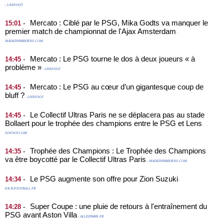
- LIVEFOOT
Mercato : Ciblé par le PSG, Mika Godts va manquer le
-
15:01
premier match de championnat de l'Ajax Amsterdam
-
MADEINPARISIENS.COM
Mercato : Le PSG tourne le dos à deux joueurs « à
-
14:45
problème »
- LIVEFOOT
Mercato : Le PSG au cœur d’un gigantesque coup de
-
14:45
bluff ?
- LIVEFOOT
Le Collectif Ultras Paris ne se déplacera pas au stade
-
14:45
Bollaert pour le trophée des champions entre le PSG et Lens
-
SOFOOT.COM
Trophée des Champions : Le Trophée des Champions
-
14:35
va être boycotté par le Collectif Ultras Paris
- MADEINPARISIENS.COM
Le PSG augmente son offre pour Zion Suzuki
-
14:34
-
KICKFOOTBALL.FR
Super Coupe : une pluie de retours à l'entraînement du
-
14:28
PSG avant Aston Villa
- ALLEZPARIS.FR