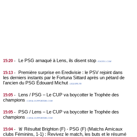
Le PSG arnaqué à Lens, ils disent stop
-
15:20
- FOOT01.COM
Première surprise en Eredivisie : le PSV rejoint dans
-
15:13
les derniers instants par le Fortuna Sittard après un pétard de
l'ancien du PSG Édouard Michut
- LEQUIPE.FR
Lens / PSG – Le CUP va boycotter le Trophée des
-
15:05
champions
- CANAL-SUPPORTERS.COM
PSG / Lens – Le CUP va boycotter le Trophée des
-
15:05
champions
- CANAL-SUPPORTERS.COM
🚨 Résultat Brighton (F) - PSG (F) (Matchs Amicaux
-
15:04
clubs Féminins, 1-1) : Revivez le match, les buts et le résumé