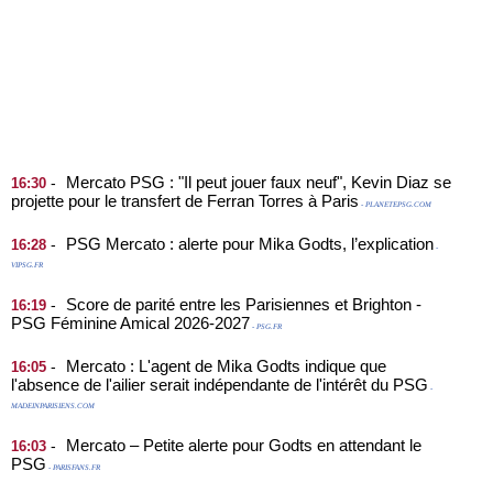
Mercato PSG : "Il peut jouer faux neuf", Kevin Diaz se
-
16:30
projette pour le transfert de Ferran Torres à Paris
- PLANETEPSG.COM
PSG Mercato : alerte pour Mika Godts, l’explication
-
16:28
-
VIPSG.FR
Score de parité entre les Parisiennes et Brighton -
-
16:19
PSG Féminine Amical 2026-2027
- PSG.FR
Mercato : L'agent de Mika Godts indique que
-
16:05
l'absence de l'ailier serait indépendante de l'intérêt du PSG
-
MADEINPARISIENS.COM
Mercato – Petite alerte pour Godts en attendant le
-
16:03
PSG
- PARISFANS.FR