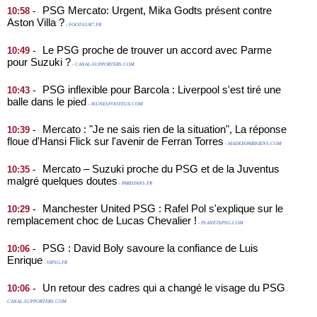
PSG Mercato: Urgent, Mika Godts présent contre
-
10:58
Aston Villa ?
- FOOT-SUR7.FR
Le PSG proche de trouver un accord avec Parme
-
10:49
pour Suzuki ?
- CANAL-SUPPORTERS.COM
PSG inflexible pour Barcola : Liverpool s'est tiré une
-
10:43
balle dans le pied
- JEUNESFOOTEUX.COM
Mercato : "Je ne sais rien de la situation", La réponse
-
10:39
floue d'Hansi Flick sur l'avenir de Ferran Torres
- MADEINPARISIENS.COM
Mercato – Suzuki proche du PSG et de la Juventus
-
10:35
malgré quelques doutes
- PARISFANS.FR
Manchester United PSG : Rafel Pol s'explique sur le
-
10:29
remplacement choc de Lucas Chevalier !
- PLANETEPSG.COM
PSG : David Boly savoure la confiance de Luis
-
10:06
Enrique
- VIPSG.FR
Un retour des cadres qui a changé le visage du PSG
-
10:06
-
CANAL-SUPPORTERS.COM