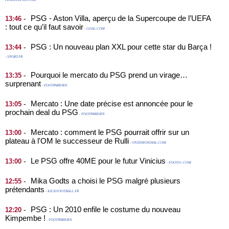
PLANETEPSG.COM
PSG - Aston Villa, aperçu de la Supercoupe de l’UEFA
-
13:46
: tout ce qu’il faut savoir
- GOAL.COM
PSG : Un nouveau plan XXL pour cette star du Barça !
-
13:44
- SPORT.FR
Pourquoi le mercato du PSG prend un virage…
-
13:35
surprenant
- FOOTPARISIEN
Mercato : Une date précise est annoncée pour le
-
13:05
prochain deal du PSG
- FOOTPARISIEN
Mercato : comment le PSG pourrait offrir sur un
-
13:00
plateau à l'OM le successeur de Rulli
- ONZEMONDIAL.COM
Le PSG offre 40ME pour le futur Vinicius
-
13:00
- FOOT01.COM
Mika Godts a choisi le PSG malgré plusieurs
-
12:55
prétendants
- KICKFOOTBALL.FR
PSG : Un 2010 enfile le costume du nouveau
-
12:20
Kimpembe !
- FOOTPARISIEN