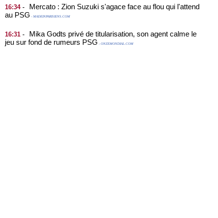
Mercato : Zion Suzuki s'agace face au flou qui l'attend
-
16:34
au PSG
- MADEINPARISIENS.COM
Mika Godts privé de titularisation, son agent calme le
-
16:31
jeu sur fond de rumeurs PSG
- ONZEMONDIAL.COM