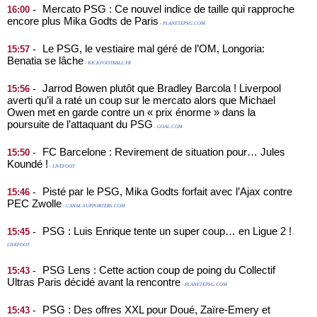
Mercato PSG : Ce nouvel indice de taille qui rapproche
-
16:00
encore plus Mika Godts de Paris
- PLANETEPSG.COM
Le PSG, le vestiaire mal géré de l’OM, Longoria:
-
15:57
Benatia se lâche
- KICKFOOTBALL.FR
Jarrod Bowen plutôt que Bradley Barcola ! Liverpool
-
15:56
averti qu’il a raté un coup sur le mercato alors que Michael
Owen met en garde contre un « prix énorme » dans la
poursuite de l’attaquant du PSG
- GOAL.COM
FC Barcelone : Revirement de situation pour… Jules
-
15:50
Koundé !
- LIVEFOOT
Pisté par le PSG, Mika Godts forfait avec l’Ajax contre
-
15:46
PEC Zwolle
- CANAL-SUPPORTERS.COM
PSG : Luis Enrique tente un super coup… en Ligue 2 !
-
15:45
-
LIVEFOOT
PSG Lens : Cette action coup de poing du Collectif
-
15:43
Ultras Paris décidé avant la rencontre
- PLANETEPSG.COM
PSG : Des offres XXL pour Doué, Zaïre-Emery et
-
15:43