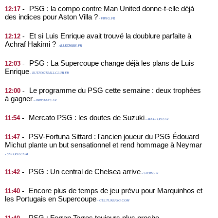
PSG : la compo contre Man United donne-t-elle déjà
-
12:17
des indices pour Aston Villa ?
- VIPSG.FR
Et si Luis Enrique avait trouvé la doublure parfaite à
-
12:12
Achraf Hakimi ?
- ALLEZPARIS.FR
PSG : La Supercoupe change déjà les plans de Luis
-
12:03
Enrique
- BUTFOOTBALLCLUB.FR
Le programme du PSG cette semaine : deux trophées
-
12:00
à gagner
- PARISFANS.FR
Mercato PSG : les doutes de Suzuki
-
11:54
- MAXIFOOT.FR
PSV-Fortuna Sittard : l'ancien joueur du PSG Édouard
-
11:47
Michut plante un but sensationnel et rend hommage à Neymar
- SOFOOT.COM
PSG : Un central de Chelsea arrive
-
11:42
- SPORT.FR
Encore plus de temps de jeu prévu pour Marquinhos et
-
11:40
les Portugais en Supercoupe
- CULTUREPSG.COM
PSG : Ferran Torres toujours plus proche