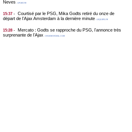
Neves
- SPORT.FR
Courtisé par le PSG, Mika Godts retiré du onze de
-
15:37
départ de l'Ajax Amsterdam à la dernière minute
- LEQUIPE.FR
Mercato : Godts se rapproche du PSG, l'annonce très
-
15:28
surprenante de l'Ajax
- ONZEMONDIAL.COM