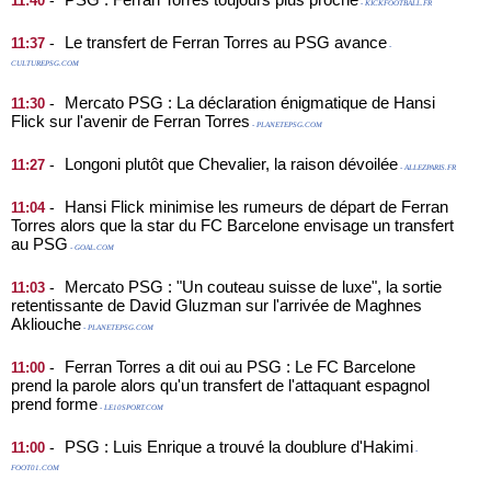
-
11:40
- KICKFOOTBALL.FR
Le transfert de Ferran Torres au PSG avance
-
11:37
-
CULTUREPSG.COM
Mercato PSG : La déclaration énigmatique de Hansi
-
11:30
Flick sur l'avenir de Ferran Torres
- PLANETEPSG.COM
Longoni plutôt que Chevalier, la raison dévoilée
-
11:27
- ALLEZPARIS.FR
Hansi Flick minimise les rumeurs de départ de Ferran
-
11:04
Torres alors que la star du FC Barcelone envisage un transfert
au PSG
- GOAL.COM
Mercato PSG : "Un couteau suisse de luxe", la sortie
-
11:03
retentissante de David Gluzman sur l'arrivée de Maghnes
Akliouche
- PLANETEPSG.COM
Ferran Torres a dit oui au PSG : Le FC Barcelone
-
11:00
prend la parole alors qu'un transfert de l'attaquant espagnol
prend forme
- LE10SPORT.COM
PSG : Luis Enrique a trouvé la doublure d'Hakimi
-
11:00
-
FOOT01.COM