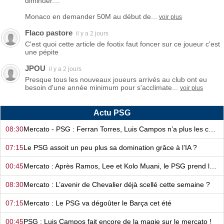
diminuer....
Monaco en demander 50M au début de...
voir plus
Flaco pastore
il y a 2 jours
C'est quoi cette article de footix faut foncer sur ce joueur c'est
une pépite
JPOU
il y a 2 jours
Presque tous les nouveaux joueurs arrivés au club ont eu
besoin d'une année minimum pour s'acclimate...
voir plus
Actu PSG
08:30
Mercato - PSG : Ferran Torres, Luis Campos n’a plus les cartes en main…
07:15
Le PSG assoit un peu plus sa domination grâce à l’IA ?
00:45
Mercato : Après Ramos, Lee et Kolo Muani, le PSG prend la confiance !
08:30
Mercato : L’avenir de Chevalier déjà scellé cette semaine ?
07:15
Mercato : Le PSG va dégoûter le Barça cet été
00:45
PSG : Luis Campos fait encore de la magie sur le mercato !