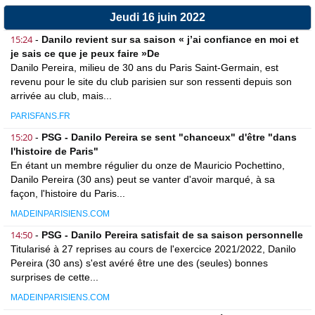
Jeudi 16 juin 2022
15:24
-
Danilo revient sur sa saison « j’ai confiance en moi et
je sais ce que je peux faire »De
Danilo Pereira, milieu de 30 ans du Paris Saint-Germain, est
revenu pour le site du club parisien sur son ressenti depuis son
arrivée au club, mais...
PARISFANS.FR
15:20
-
PSG - Danilo Pereira se sent "chanceux" d'être "dans
l'histoire de Paris"
En étant un membre régulier du onze de Mauricio Pochettino,
Danilo Pereira (30 ans) peut se vanter d'avoir marqué, à sa
façon, l'histoire du Paris...
MADEINPARISIENS.COM
14:50
-
PSG - Danilo Pereira satisfait de sa saison personnelle
Titularisé à 27 reprises au cours de l'exercice 2021/2022, Danilo
Pereira (30 ans) s'est avéré être une des (seules) bonnes
surprises de cette...
MADEINPARISIENS.COM