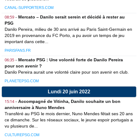
CANAL-SUPPORTERS.COM
08:59
-
Mercato – Danilo serait serein et décidé à rester au
PSG
Danilo Pereira, milieu de 30 ans arrivé au Paris Saint-Germain en
2019 en provenance du FC Porto, a pu avoir un temps de jeu
important dans cette...
PARISFANS.FR
06:35
-
Mercato PSG : Une volonté forte de Danilo Pereira
pour son avenir ?
Danilo Pereira aurait une volonté claire pour son avenir en club.
PLANETEPSG.COM
Lundi 20 juin 2022
15:14
-
Accompagné de Vitinha, Danilo souhaite un bon
anniversaire à Nuno Mendes
Transféré au PSG le mois dernier, Nuno Mendes fêtait ses 20 ans
ce dimanche. Sur les réseaux sociaux, le jeune espoir portugais a
vu plusieurs de...
CULTUREPSG.COM