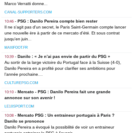
Marco Verratti donne...
CANAL-SUPPORTERS.COM
10:46
-
PSG : Danilo Pereira compte bien rester
Il ne s'agit pas d'un secret, le Paris Saint-Germain compte lancer
une nouvelle ère à partir de ce mercato d'été. Et sous contrat
jusqu'en juin...
MAXIFOOT.FR
10:39
-
Danilo : « Je n’ai pas envie de partir du PSG »
Au sortir de la large victoire du Portugal face à la Suisse (4-0),
Danilo Pereira en a profité pour clarifier ses ambitions pour
l’année prochaine....
CULTUREPSG.COM
10:10
-
Mercato - PSG : Danilo Pereira fait une grande
annonce sur son avenir !
LE10SPORT.COM
10:08
-
Mercato PSG : Un entraineur portugais à Paris ?
Danilo se prononce
Danilo Pereira a évoqué la possibilité de voir un entraineur