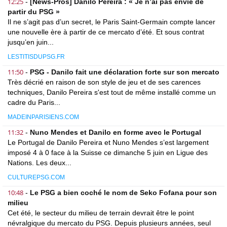
12:25
-
[News-Pros] Danilo Pereira : « Je n’ai pas envie de
partir du PSG »
Il ne s’agit pas d’un secret, le Paris Saint-Germain compte lancer
une nouvelle ère à partir de ce mercato d’été. Et sous contrat
jusqu’en juin...
LESTITISDUPSG.FR
11:50
-
PSG - Danilo fait une déclaration forte sur son mercato
Très décrié en raison de son style de jeu et de ses carences
techniques, Danilo Pereira s'est tout de même installé comme un
cadre du Paris...
MADEINPARISIENS.COM
11:32
-
Nuno Mendes et Danilo en forme avec le Portugal
Le Portugal de Danilo Pereira et Nuno Mendes s’est largement
imposé 4 à 0 face à la Suisse ce dimanche 5 juin en Ligue des
Nations. Les deux...
CULTUREPSG.COM
10:48
-
Le PSG a bien coché le nom de Seko Fofana pour son
milieu
Cet été, le secteur du milieu de terrain devrait être le point
névralgique du mercato du PSG. Depuis plusieurs années, seul