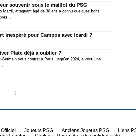
lleur souvenir sous le maillot du PSG
o Icardi, attaquant âgé de 30 ans a connu quelques bons
près...
rt inespéré pour Campos avec Icardi ?
iver Plate déjà à oublier ?
t-Germain sous contrat à Paris jusqu’en 2024, a vécu une
..
1
 Officiel
|
Joueurs PSG
|
Anciens Joueurs PSG
|
Liens P
ions Légales
|
Cookies
Paramètres de confidentialité