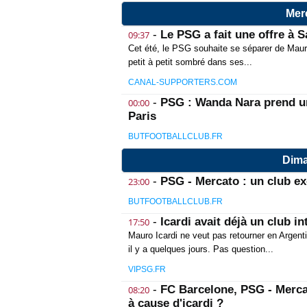
Merc
-
Le PSG a fait une offre à
09:37
Cet été, le PSG souhaite se séparer de Mauro 
petit à petit sombré dans ses...
CANAL-SUPPORTERS.COM
-
PSG : Wanda Nara prend un
00:00
Paris
BUTFOOTBALLCLUB.FR
Dima
-
PSG - Mercato : un club exo
23:00
BUTFOOTBALLCLUB.FR
-
Icardi avait déjà un club i
17:50
Mauro Icardi ne veut pas retourner en Argentin
il y a quelques jours. Pas question...
VIPSG.FR
-
FC Barcelone, PSG - Mercat
08:20
à cause d'icardi ?