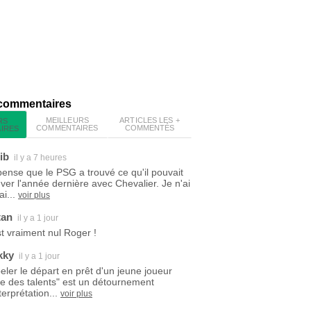
 commentaires
MEILLEURS
ARTICLES LES +
RS
COMMENTAIRES
COMMENTÉS
IRES
ib
il y a 7 heures
pense que le PSG a trouvé ce qu'il pouvait
uver l'année dernière avec Chevalier. Je n'ai
i...
voir plus
tan
il y a 1 jour
est vraiment nul Roger !
kky
il y a 1 jour
eler le départ en prêt d'un jeune joueur
ite des talents" est un détournement
terprétation...
voir plus