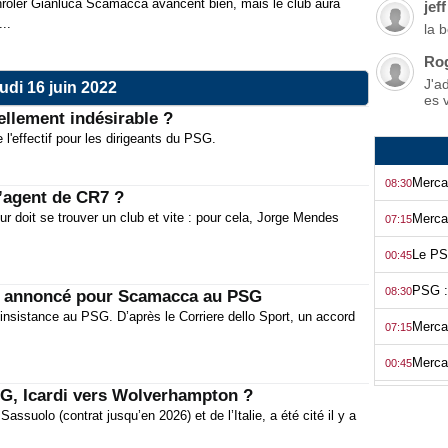
rôler Gianluca Scamacca avancent bien, mais le club aura
jeff
..
la 
Ro
J'a
udi 16 juin 2022
es 
ellement indésirable ?
 l'effectif pour les dirigeants du PSG.
08:30
l’agent de CR7 ?
r doit se trouver un club et vite : pour cela, Jorge Mendes
07:15
00:45
08:30
s annoncé pour Scamacca au PSG
sistance au PSG. D’après le Corriere dello Sport, un accord
07:15
00:45
G, Icardi vers Wolverhampton ?
08:31
suolo (contrat jusqu’en 2026) et de l’Italie, a été cité il y a
07:15