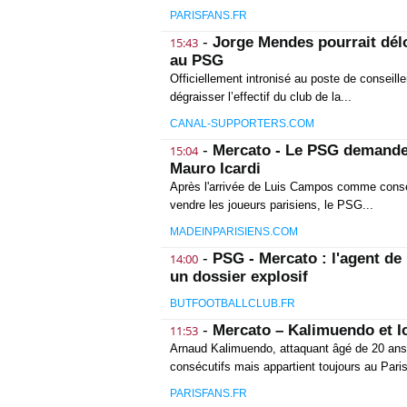
PARISFANS.FR
-
Jorge Mendes pourrait délo
15:43
au PSG
Officiellement intronisé au poste de conseille
dégraisser l’effectif du club de la...
CANAL-SUPPORTERS.COM
-
Mercato - Le PSG demande 
15:04
Mauro Icardi
Après l'arrivée de Luis Campos comme conseill
vendre les joueurs parisiens, le PSG...
MADEINPARISIENS.COM
-
PSG - Mercato : l'agent de
14:00
un dossier explosif
BUTFOOTBALLCLUB.FR
-
Mercato – Kalimuendo et Ic
11:53
Arnaud Kalimuendo, attaquant âgé de 20 ans
consécutifs mais appartient toujours au Paris
PARISFANS.FR