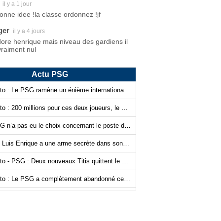
il y a 1 jour
bonne idee !la classe ordonnez !jf
ger
il y a 4 jours
dore henrique mais niveau des gardiens il
vraiment nul
Actu PSG
Mercato : Le PSG ramène un énième international français !
Mercato : 200 millions pour ces deux joueurs, le PSG signe de suite !
Le PSG n’a pas eu le choix concernant le poste de gardien de but…
PSG : Luis Enrique a une arme secrète dans son sac !
Mercato - PSG : Deux nouveaux Titis quittent le navire
Mercato : Le PSG a complètement abandonné cette piste…
Mercato - PSG : Ferran Torres, Luis Campos n’a plus les cartes en main…
Le PSG assoit un peu plus sa domination grâce à l’IA ?