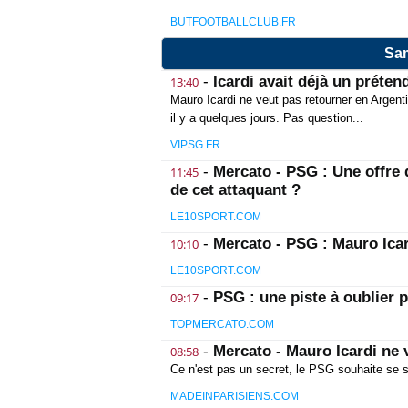
BUTFOOTBALLCLUB.FR
Sam
-
Icardi avait déjà un préte
13:40
Mauro Icardi ne veut pas retourner en Argentin
il y a quelques jours. Pas question...
VIPSG.FR
-
Mercato - PSG : Une offre 
11:45
de cet attaquant ?
LE10SPORT.COM
-
Mercato - PSG : Mauro Icar
10:10
LE10SPORT.COM
-
PSG : une piste à oublier p
09:17
TOPMERCATO.COM
-
Mercato - Mauro Icardi ne 
08:58
Ce n'est pas un secret, le PSG souhaite se s
MADEINPARISIENS.COM