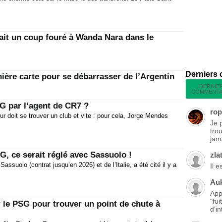
fait un coup fouré à Wanda Nara dans le
Derniers
nière carte pour se débarrasser de l’Argentin
DERNIE
COMMENTA
SG par l’agent de CR7 ?
rop
r doit se trouver un club et vite : pour cela, Jorge Mendes
Je 
tro
jama
, ce serait réglé avec Sassuolo !
zla
suolo (contrat jusqu’en 2026) et de l’Italie, a été cité il y a
Il 
Au
App
"fu
le PSG pour trouver un point de chute à
d'in