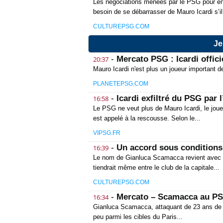
Les négociations menées par le PSG pour en
besoin de se débarrasser de Mauro Icardi s’il.
CULTUREPSG.COM
Je
-
Mercato PSG : Icardi offici
20:37
Mauro Icardi n'est plus un joueur important de
PLANETEPSG.COM
-
Icardi exfiltré du PSG par 
16:58
Le PSG ne veut plus de Mauro Icardi, le joueu
est appelé à la rescousse. Selon le...
VIPSG.FR
-
Un accord sous condition
16:39
Le nom de Gianluca Scamacca revient avec in
tiendrait même entre le club de la capitale...
CULTUREPSG.COM
-
Mercato – Scamacca au PS
16:34
Gianluca Scamacca, attaquant de 23 ans de Sas
peu parmi les cibles du Paris...