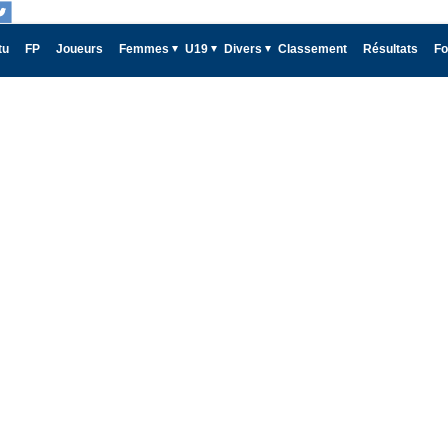
tu
FP
Joueurs
Femmes
U19
Divers
Classement
Résultats
Fo