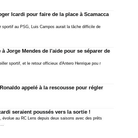
00:45
ger Icardi pour faire de la place à Scamacca
08:30
r sportif au PSG, Luis Campos aurait la tâche difficile de
Merca
07:15
00:45
à Jorge Mendes de l'aide pour se séparer de
08:30
07:15
er sportif, et le retour officieux d'Antero Henrique pou r
00:45
08:30
 Ronaldo appelé à la rescousse pour régler
Fiche
07:15
00:45
ardi seraient poussés vers la sortie !
, évolue au RC Lens depuis deux saisons avec des prêts
...