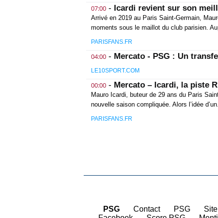
-
Icardi revient sur son mei
07:00
Arrivé en 2019 au Paris Saint-Germain, Maur
moments sous le maillot du club parisien. Au
PARISFANS.FR
-
Mercato - PSG : Un transfe
04:00
LE10SPORT.COM
-
Mercato – Icardi, la piste R
00:00
Mauro Icardi, buteur de 29 ans du Paris Sain
nouvelle saison compliquée. Alors l’idée d’un.
PARISFANS.FR
PSG
|
Contact
|
PSG
|
Site
Facebook
|
Score PSG
|
Ment