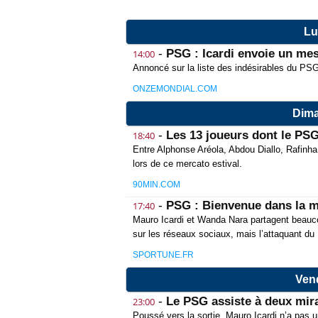
Lu
-
PSG : Icardi envoie un mess
14:00
Annoncé sur la liste des indésirables du PS
ONZEMONDIAL.COM
Dima
-
Les 13 joueurs dont le PSG
18:40
Entre Alphonse Aréola, Abdou Diallo, Rafinh
lors de ce mercato estival.
90MIN.COM
-
PSG : Bienvenue dans la m
17:40
Mauro Icardi et Wanda Nara partagent beauc
sur les réseaux sociaux, mais l’attaquant du
SPORTUNE.FR
Vend
-
Le PSG assiste à deux mira
23:00
Poussé vers la sortie, Mauro Icardi n’a pas 