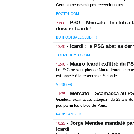
Germain ne devrait pas recevoir un tas...
FOOT01.COM
-
PSG – Mercato : le club a 
21:00
dossier Icardi !
BUTFOOTBALLCLUB.FR
-
Icardi : le PSG abat sa der
13:40
TOPMERCATO.COM
-
Mauro Icardi exfiltré du P
13:40
Le PSG ne veut plus de Mauro Icardi, le joueu
est appelé à la rescousse. Selon le...
VIPSG.FR
-
Mercato – Scamacca au PSG
11:35
Gianluca Scamacca, attaquant de 23 ans de Sas
peu parmi les cibles du Paris...
PARISFANS.FR
-
Jorge Mendes mandaté par 
10:35
Icardi