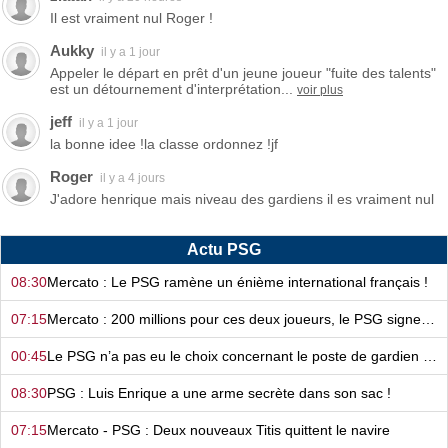
Il est vraiment nul Roger !
Aukky
il y a 1 jour
Appeler le départ en prêt d'un jeune joueur "fuite des talents"
est un détournement d'interprétation...
voir plus
jeff
il y a 1 jour
la bonne idee !la classe ordonnez !jf
Roger
il y a 4 jours
J'adore henrique mais niveau des gardiens il es vraiment nul
Actu PSG
08:30
Mercato : Le PSG ramène un énième international français !
07:15
Mercato : 200 millions pour ces deux joueurs, le PSG signe de suite !
00:45
Le PSG n’a pas eu le choix concernant le poste de gardien de but…
08:30
PSG : Luis Enrique a une arme secrète dans son sac !
07:15
Mercato - PSG : Deux nouveaux Titis quittent le navire