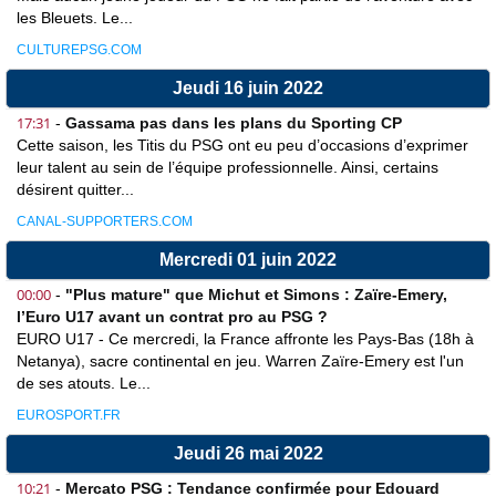
les Bleuets. Le...
CULTUREPSG.COM
Jeudi 16 juin 2022
17:31
-
Gassama pas dans les plans du Sporting CP
Cette saison, les Titis du PSG ont eu peu d’occasions d’exprimer
leur talent au sein de l’équipe professionnelle. Ainsi, certains
désirent quitter...
CANAL-SUPPORTERS.COM
Mercredi 01 juin 2022
00:00
-
"Plus mature" que Michut et Simons : Zaïre-Emery,
l’Euro U17 avant un contrat pro au PSG ?
EURO U17 - Ce mercredi, la France affronte les Pays-Bas (18h à
Netanya), sacre continental en jeu. Warren Zaïre-Emery est l'un
de ses atouts. Le...
EUROSPORT.FR
Jeudi 26 mai 2022
10:21
-
Mercato PSG : Tendance confirmée pour Edouard