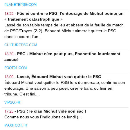
PLANETEPSG.COM
18:55
-
Fâché contre le PSG, l’entourage de Michut pointe un
« traitement catastrophique »
Lassé de son faible temps de jeu et absent de la feuille de match
de PSG/Troyes (2-2), Edouard Michut aimerait quitter le PSG
dans le cadre d’un...
CULTUREPSG.COM
18:30
-
PSG : Michut n'en peut plus, Pochettino lourdement
accusé
FOOT01.COM
18:00
-
Lassé, Édouard Michut veut quitter le PSG
Édouard Michut veut quitter le PSG lors du mercato, confirme son
entourage. Une saison a peu jouer, cirer le banc ou finir en
tribune. C’est fini....
VIPSG.FR
17:25
-
PSG : le clan Michut vide son sac !
Comme nous vous l'indiquions ce lundi (...
MAXIFOOT.FR