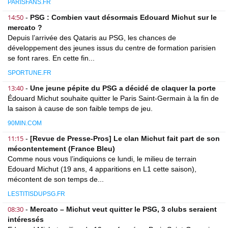
PARISFANS.FR
14:50
-
PSG : Combien vaut désormais Edouard Michut sur le
mercato ?
Depuis l’arrivée des Qataris au PSG, les chances de
développement des jeunes issus du centre de formation parisien
se font rares. En cette fin...
SPORTUNE.FR
13:40
-
Une jeune pépite du PSG a décidé de claquer la porte
Édouard Michut souhaite quitter le Paris Saint-Germain à la fin de
la saison à cause de son faible temps de jeu.
90MIN.COM
11:15
-
[Revue de Presse-Pros] Le clan Michut fait part de son
mécontentement (France Bleu)
Comme nous vous l’indiquions ce lundi, le milieu de terrain
Edouard Michut (19 ans, 4 apparitions en L1 cette saison),
mécontent de son temps de...
LESTITISDUPSG.FR
08:30
-
Mercato – Michut veut quitter le PSG, 3 clubs seraient
intéressés