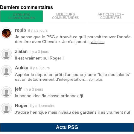
Derniers commentaires
MEILLEURS
ARTICLES LES +
DERNIERS
COMMENTAIRES
COMMENTÉS
COMMENTAIRES
ropib
il y a 2 jours
Je pense que le PSG a trouvé ce qu'il pouvait trouver l'année
dernière avec Chevalier. Je n'ai jamai...
voir plus
zlatan
il y a 3 jours
Il est vraiment nul Roger !
Aukky
il y a 3 jours
Appeler le départ en prêt d'un jeune joueur "fuite des talents"
est un détournement d'interprétation...
voir plus
jeff
il y a 3 jours
la bonne idee !la classe ordonnez !jf
Roger
il y a 1 semaine
J'adore henrique mais niveau des gardiens il es vraiment nul
Actu PSG