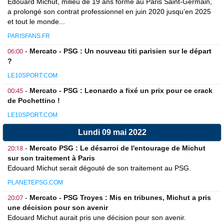
Edouard Michut, milieu de 19 ans formé au Paris Saint-Germain,
a prolongé son contrat professionnel en juin 2020 jusqu’en 2025
et tout le monde...
PARISFANS.FR
06:00
-
Mercato - PSG : Un nouveau titi parisien sur le départ
?
LE10SPORT.COM
00:45
-
Mercato - PSG : Leonardo a fixé un prix pour ce crack
de Pochettino !
LE10SPORT.COM
Lundi 09 mai 2022
20:18
-
Mercato PSG : Le désarroi de l'entourage de Michut
sur son traitement à Paris
Edouard Michut serait dégouté de son traitement au PSG.
PLANETEPSG.COM
20:07
-
Mercato - PSG Troyes : Mis en tribunes, Michut a pris
une décision pour son avenir
Edouard Michut aurait pris une décision pour son avenir.