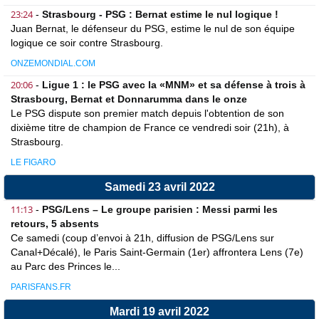
23:24
-
Strasbourg - PSG : Bernat estime le nul logique !
Juan Bernat, le défenseur du PSG, estime le nul de son équipe
logique ce soir contre Strasbourg.
ONZEMONDIAL.COM
20:06
-
Ligue 1 : le PSG avec la «MNM» et sa défense à trois à
Strasbourg, Bernat et Donnarumma dans le onze
Le PSG dispute son premier match depuis l'obtention de son
dixième titre de champion de France ce vendredi soir (21h), à
Strasbourg.
LE FIGARO
Samedi 23 avril 2022
11:13
-
PSG/Lens – Le groupe parisien : Messi parmi les
retours, 5 absents
Ce samedi (coup d’envoi à 21h, diffusion de PSG/Lens sur
Canal+Décalé), le Paris Saint-Germain (1er) affrontera Lens (7e)
au Parc des Princes le...
PARISFANS.FR
Mardi 19 avril 2022