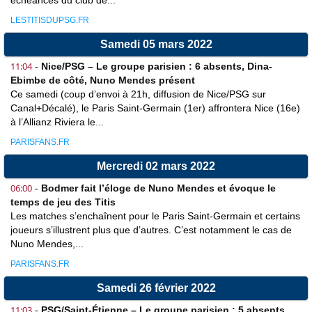
échéances du club de...
LESTITISDUPSG.FR
Samedi 05 mars 2022
11:04
-
Nice/PSG – Le groupe parisien : 6 absents, Dina-
Ebimbe de côté, Nuno Mendes présent
Ce samedi (coup d’envoi à 21h, diffusion de Nice/PSG sur
Canal+Décalé), le Paris Saint-Germain (1er) affrontera Nice (16e)
à l’Allianz Riviera le...
PARISFANS.FR
Mercredi 02 mars 2022
06:00
-
Bodmer fait l’éloge de Nuno Mendes et évoque le
temps de jeu des Titis
Les matches s’enchaînent pour le Paris Saint-Germain et certains
joueurs s’illustrent plus que d’autres. C’est notamment le cas de
Nuno Mendes,...
PARISFANS.FR
Samedi 26 février 2022
11:03
-
PSG/Saint-Étienne – Le groupe parisien : 5 absents,