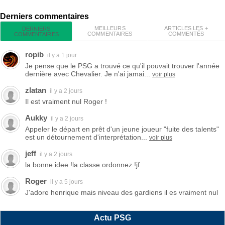
Derniers commentaires
MEILLEURS
ARTICLES LES +
DERNIERS
COMMENTAIRES
COMMENTÉS
COMMENTAIRES
ropib
il y a 1 jour
Je pense que le PSG a trouvé ce qu'il pouvait trouver l'année
dernière avec Chevalier. Je n'ai jamai...
voir plus
zlatan
il y a 2 jours
Il est vraiment nul Roger !
Aukky
il y a 2 jours
Appeler le départ en prêt d'un jeune joueur "fuite des talents"
est un détournement d'interprétation...
voir plus
jeff
il y a 2 jours
la bonne idee !la classe ordonnez !jf
Roger
il y a 5 jours
J'adore henrique mais niveau des gardiens il es vraiment nul
Actu PSG