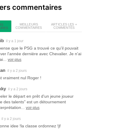
iers commentaires
MEILLEURS
ARTICLES LES +
RS
COMMENTAIRES
COMMENTÉS
IRES
ib
il y a 1 jour
pense que le PSG a trouvé ce qu'il pouvait
uver l'année dernière avec Chevalier. Je n'ai
i...
voir plus
tan
il y a 2 jours
est vraiment nul Roger !
kky
il y a 2 jours
eler le départ en prêt d'un jeune joueur
ite des talents" est un détournement
terprétation...
voir plus
il y a 2 jours
bonne idee !la classe ordonnez !jf