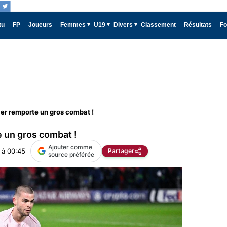
tu
FP
Joueurs
Femmes
U19
Divers
Classement
Résultats
Fo
er remporte un gros combat !
 un gros combat !
Ajouter comme
 à 00:45
Partager
source préférée