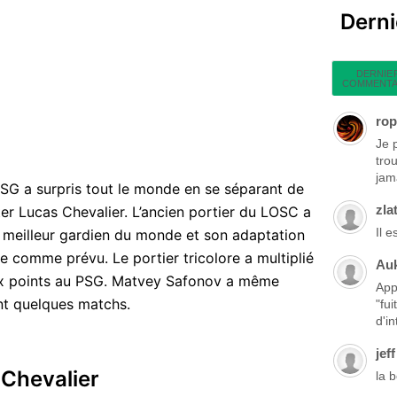
Dern
DERNIE
COMMENTA
rop
Je 
tro
jama
PSG a surpris tout le monde en se séparant de
zla
r Lucas Chevalier. L’ancien portier du LOSC a
Il 
e meilleur gardien du monde et son adaptation
ée comme prévu. Le portier tricolore a multiplié
Au
ux points au PSG. Matvey Safonov a même
App
ant quelques matchs.
"fu
d'in
jeff
 Chevalier
la 