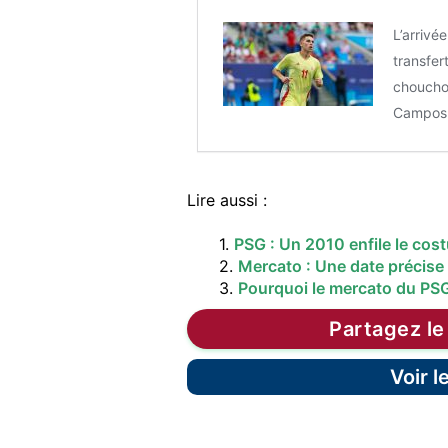
L’arrivé
transfer
chouchou
Campos 
Lire aussi :
1.
PSG : Un 2010 enfile le co
2.
Mercato : Une date précise
3.
Pourquoi le mercato du PS
Partagez le
Voir 