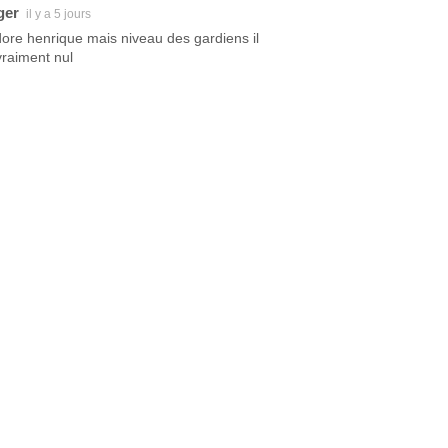
ger
il y a 5 jours
dore henrique mais niveau des gardiens il
vraiment nul