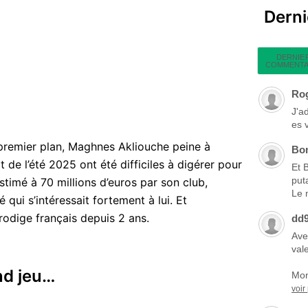
Dern
DERNIE
COMMENTA
Ro
J'a
es 
remier plan, Maghnes Akliouche peine à
Bo
 de l’été 2025 ont été difficiles à digérer pour
Et 
put
stimé à 70 millions d’euros par son club,
Le 
qui s’intéressait fortement à lui. Et
rodige français depuis 2 ans.
dd
Ave
vale
nd jeu…
Mon
voir