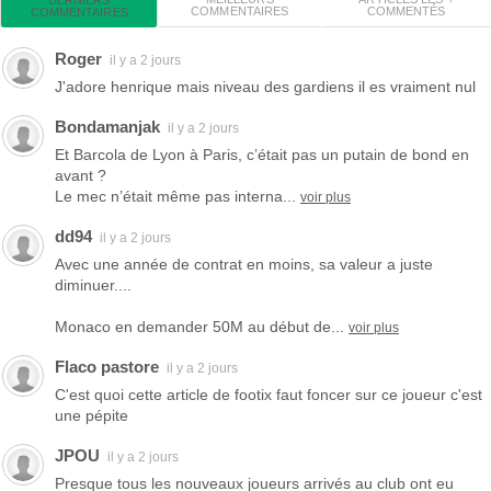
COMMENTAIRES
COMMENTÉS
COMMENTAIRES
Roger
il y a 2 jours
J'adore henrique mais niveau des gardiens il es vraiment nul
Bondamanjak
il y a 2 jours
Et Barcola de Lyon à Paris, c’était pas un putain de bond en
avant ?
Le mec n’était même pas interna...
voir plus
dd94
il y a 2 jours
Avec une année de contrat en moins, sa valeur a juste
diminuer....
Monaco en demander 50M au début de...
voir plus
Flaco pastore
il y a 2 jours
C'est quoi cette article de footix faut foncer sur ce joueur c'est
une pépite
JPOU
il y a 2 jours
Presque tous les nouveaux joueurs arrivés au club ont eu