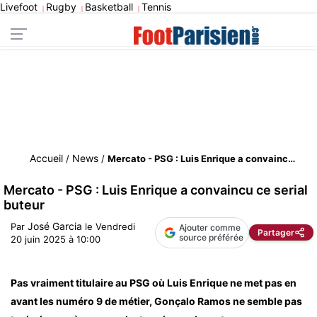
Livefoot
Rugby
Basketball
Tennis
|
|
|
Accueil
News
/
/
Mercato - PSG : Luis Enrique a convaincu ce serial buteur
Mercato - PSG : Luis Enrique a convaincu ce serial
buteur
José Garcia
Par
le
Vendredi
Ajouter comme
Partager
source préférée
20 juin 2025 à 10:00
Pas vraiment titulaire au PSG où Luis Enrique ne met pas en
avant les numéro 9 de métier, Gonçalo Ramos ne semble pas