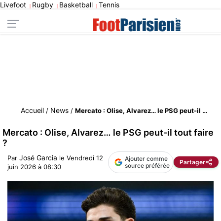
Livefoot
Rugby
Basketball
Tennis
|
|
|
Accueil
News
/
/
Mercato : Olise, Alvarez… le PSG peut-il tout faire ?
Mercato : Olise, Alvarez… le PSG peut-il tout faire
?
José Garcia
Par
le
Vendredi 12
Ajouter comme
Partager
source préférée
juin 2026 à 08:30