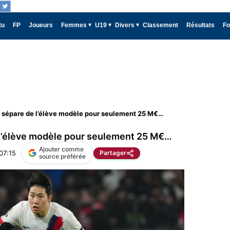
tu
FP
Joueurs
Femmes
U19
Divers
Classement
Résultats
Fo
e sépare de l’élève modèle pour seulement 25 M€…
 l’élève modèle pour seulement 25 M€…
Ajouter comme
 07:15
Partager
source préférée