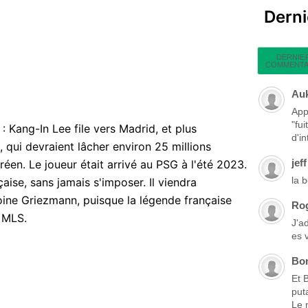
Dern
DERNIE
COMMENTA
Au
App
"fu
: Kang-In Lee file vers Madrid, et plus
d'in
qui devraient lâcher environ 25 millions
jeff
réen. Le joueur était arrivé au PSG à l'été 2023.
la 
çaise, sans jamais s'imposer. Il viendra
oine Griezmann, puisque la légende française
Ro
a MLS.
J'a
es 
Bo
Et 
put
Le 