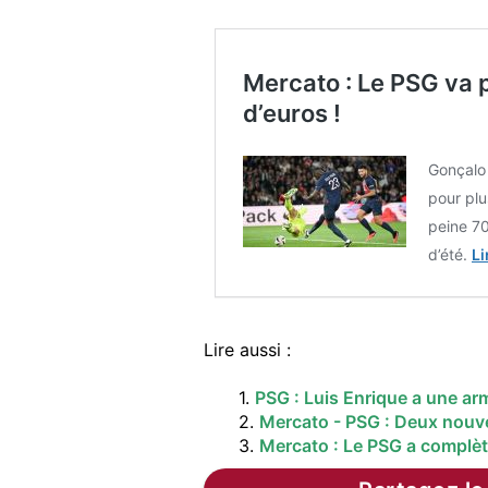
Mercato : Le PSG va p
d’euros !
Gonçalo
pour plu
peine 7
d’été.
Li
Lire aussi :
1.
PSG : Luis Enrique a une ar
2.
Mercato - PSG : Deux nouvea
3.
Mercato : Le PSG a complè