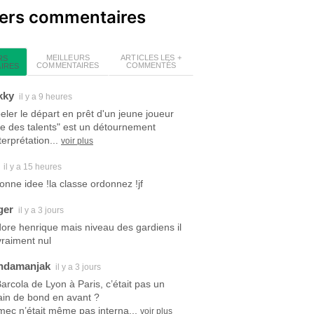
iers commentaires
MEILLEURS
ARTICLES LES +
RS
COMMENTAIRES
COMMENTÉS
IRES
kky
il y a 9 heures
eler le départ en prêt d'un jeune joueur
ite des talents" est un détournement
terprétation...
voir plus
il y a 15 heures
bonne idee !la classe ordonnez !jf
ger
il y a 3 jours
dore henrique mais niveau des gardiens il
vraiment nul
ndamanjak
il y a 3 jours
Barcola de Lyon à Paris, c’était pas un
ain de bond en avant ?
mec n’était même pas interna...
voir plus