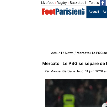
Livefoot
Rugby
Basketball
Tennis
|
|
|
Accueil
Ac
Accueil
/
News
/
Mercato : Le PSG s
Mercato : Le PSG se sépare de
Par
Manuel Garcia
le
Jeudi 11 juin 2026 à