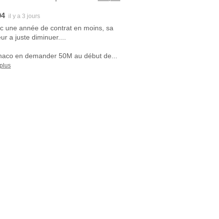
94
il y a 3 jours
c une année de contrat en moins, sa
ur a juste diminuer....
aco en demander 50M au début de...
 plus