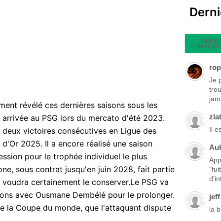
Dern
DERNIE
COMMENTA
rop
Je 
tro
jama
nt révélé ces dernières saisons sous les
zla
n arrivée au PSG lors du mercato d'été 2023.
Il 
né deux victoires consécutives en Ligue des
d'Or 2025. Il a encore réalisé une saison
Au
ssion pour le trophée individuel le plus
App
ne, sous contrat jusqu'en juin 2028, fait partie
"fu
d'in
e voudra certainement le conserver.Le PSG va
ions avec Ousmane Dembélé pour le prolonger.
jeff
n de la Coupe du monde, que l'attaquant dispute
la 