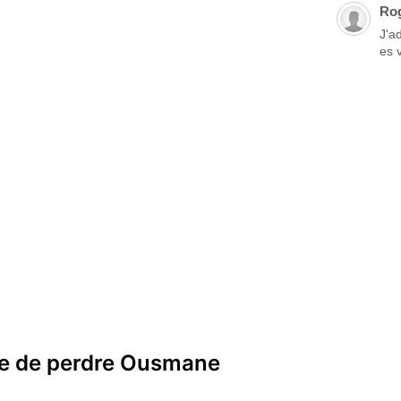
Ro
J'a
es 
ue de perdre Ousmane