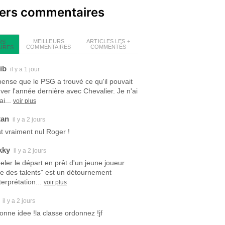
iers commentaires
MEILLEURS
ARTICLES LES +
RS
COMMENTAIRES
COMMENTÉS
IRES
ib
il y a 1 jour
pense que le PSG a trouvé ce qu'il pouvait
uver l'année dernière avec Chevalier. Je n'ai
i...
voir plus
tan
il y a 2 jours
est vraiment nul Roger !
kky
il y a 2 jours
eler le départ en prêt d'un jeune joueur
ite des talents" est un détournement
terprétation...
voir plus
il y a 2 jours
bonne idee !la classe ordonnez !jf