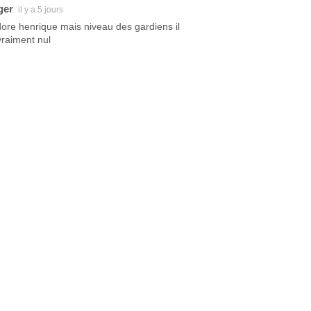
ger
il y a 5 jours
dore henrique mais niveau des gardiens il
vraiment nul