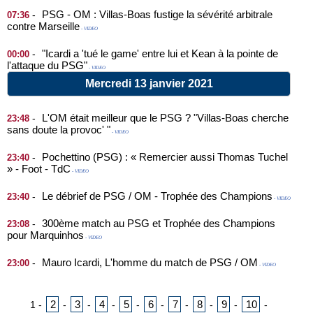
PSG - OM : Villas-Boas fustige la sévérité arbitrale
-
07:36
contre Marseille
- VIDEO
"Icardi a 'tué le game' entre lui et Kean à la pointe de
-
00:00
l'attaque du PSG"
- VIDEO
Mercredi 13 janvier 2021
L'OM était meilleur que le PSG ? "Villas-Boas cherche
-
23:48
sans doute la provoc' "
- VIDEO
Pochettino (PSG) : « Remercier aussi Thomas Tuchel
-
23:40
» - Foot - TdC
- VIDEO
Le débrief de PSG / OM - Trophée des Champions
-
23:40
- VIDEO
300ème match au PSG et Trophée des Champions
-
23:08
pour Marquinhos
- VIDEO
Mauro Icardi, L'homme du match de PSG / OM
-
23:00
- VIDEO
2
3
4
5
6
7
8
9
10
1
-
-
-
-
-
-
-
-
-
-