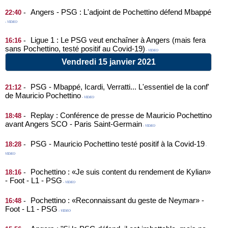
Angers - PSG : L'adjoint de Pochettino défend Mbappé
-
22:40
- VIDEO
Ligue 1 : Le PSG veut enchaîner à Angers (mais fera
-
16:16
sans Pochettino, testé positif au Covid-19)
- VIDEO
Vendredi 15 janvier 2021
PSG - Mbappé, Icardi, Verratti... L'essentiel de la conf'
-
21:12
de Mauricio Pochettino
- VIDEO
Replay : Conférence de presse de Mauricio Pochettino
-
18:48
avant Angers SCO - Paris Saint-Germain
- VIDEO
PSG - Mauricio Pochettino testé positif à la Covid-19
-
18:28
-
VIDEO
Pochettino : «Je suis content du rendement de Kylian»
-
18:16
- Foot - L1 - PSG
- VIDEO
Pochettino : «Reconnaissant du geste de Neymar» -
-
16:48
Foot - L1 - PSG
- VIDEO