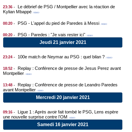
Le débrief de PSG / Montpellier avec la réaction de
-
23:36
Kylian Mbappé
- VIDEO
PSG - L'appel du pied de Paredes à Messi
-
00:20
- VIDEO
PSG - Paredes : "Je vais rester ici"
-
00:20
- VIDEO
Jeudi 21 janvier 2021
100e match de Neymar au PSG : quel bilan ?
-
23:24
- VIDEO
Replay : Conférence de presse de Jesus Perez avant
-
18:52
Montpellier
- VIDEO
Replay : Conférence de presse de Leandro Paredes
-
13:48
avant Montpellier
- VIDEO
Mercredi 20 janvier 2021
Ligue 1 : Après avoir fait tombé le PSG, Lens espère
-
09:16
une nouvelle surprise contre l'OM
- VIDEO
Samedi 16 janvier 2021