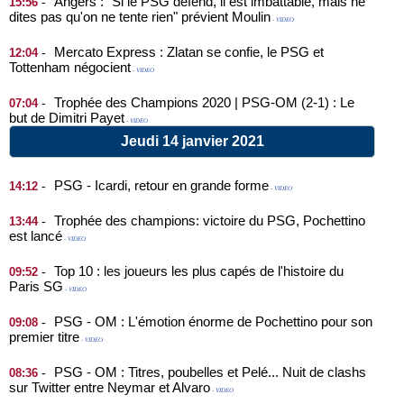
Angers : "Si le PSG défend, il est imbattable, mais ne
-
15:56
dites pas qu'on ne tente rien" prévient Moulin
- VIDEO
Mercato Express : Zlatan se confie, le PSG et
-
12:04
Tottenham négocient
- VIDEO
Trophée des Champions 2020 | PSG-OM (2-1) : Le
-
07:04
but de Dimitri Payet
- VIDEO
Jeudi 14 janvier 2021
PSG - Icardi, retour en grande forme
-
14:12
- VIDEO
Trophée des champions: victoire du PSG, Pochettino
-
13:44
est lancé
- VIDEO
Top 10 : les joueurs les plus capés de l'histoire du
-
09:52
Paris SG
- VIDEO
PSG - OM : L'émotion énorme de Pochettino pour son
-
09:08
premier titre
- VIDEO
PSG - OM : Titres, poubelles et Pelé... Nuit de clashs
-
08:36
sur Twitter entre Neymar et Alvaro
- VIDEO