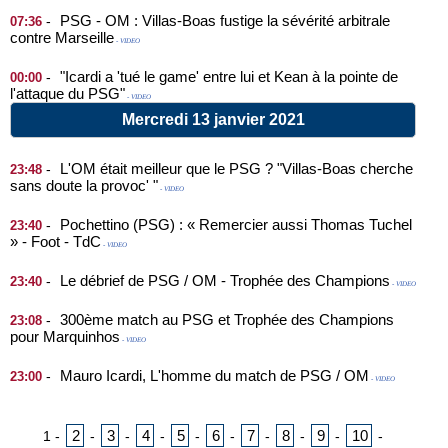
PSG - OM : Villas-Boas fustige la sévérité arbitrale
-
07:36
contre Marseille
- VIDEO
"Icardi a 'tué le game' entre lui et Kean à la pointe de
-
00:00
l'attaque du PSG"
- VIDEO
Mercredi 13 janvier 2021
L'OM était meilleur que le PSG ? "Villas-Boas cherche
-
23:48
sans doute la provoc' "
- VIDEO
Pochettino (PSG) : « Remercier aussi Thomas Tuchel
-
23:40
» - Foot - TdC
- VIDEO
Le débrief de PSG / OM - Trophée des Champions
-
23:40
- VIDEO
300ème match au PSG et Trophée des Champions
-
23:08
pour Marquinhos
- VIDEO
Mauro Icardi, L'homme du match de PSG / OM
-
23:00
- VIDEO
2
3
4
5
6
7
8
9
10
1
-
-
-
-
-
-
-
-
-
-