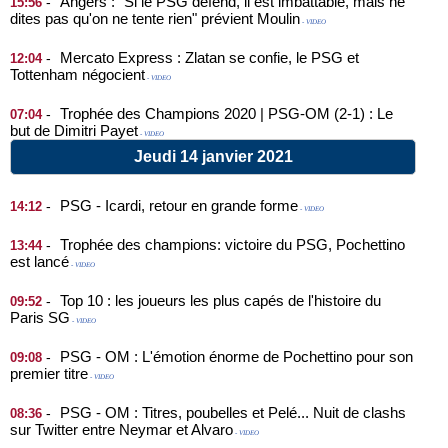
Angers : "Si le PSG défend, il est imbattable, mais ne
-
15:56
dites pas qu'on ne tente rien" prévient Moulin
- VIDEO
Mercato Express : Zlatan se confie, le PSG et
-
12:04
Tottenham négocient
- VIDEO
Trophée des Champions 2020 | PSG-OM (2-1) : Le
-
07:04
but de Dimitri Payet
- VIDEO
Jeudi 14 janvier 2021
PSG - Icardi, retour en grande forme
-
14:12
- VIDEO
Trophée des champions: victoire du PSG, Pochettino
-
13:44
est lancé
- VIDEO
Top 10 : les joueurs les plus capés de l'histoire du
-
09:52
Paris SG
- VIDEO
PSG - OM : L'émotion énorme de Pochettino pour son
-
09:08
premier titre
- VIDEO
PSG - OM : Titres, poubelles et Pelé... Nuit de clashs
-
08:36
sur Twitter entre Neymar et Alvaro
- VIDEO