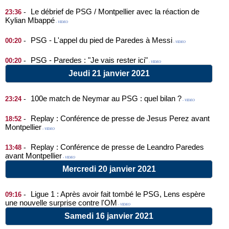
Le débrief de PSG / Montpellier avec la réaction de
-
23:36
Kylian Mbappé
- VIDEO
PSG - L'appel du pied de Paredes à Messi
-
00:20
- VIDEO
PSG - Paredes : "Je vais rester ici"
-
00:20
- VIDEO
Jeudi 21 janvier 2021
100e match de Neymar au PSG : quel bilan ?
-
23:24
- VIDEO
Replay : Conférence de presse de Jesus Perez avant
-
18:52
Montpellier
- VIDEO
Replay : Conférence de presse de Leandro Paredes
-
13:48
avant Montpellier
- VIDEO
Mercredi 20 janvier 2021
Ligue 1 : Après avoir fait tombé le PSG, Lens espère
-
09:16
une nouvelle surprise contre l'OM
- VIDEO
Samedi 16 janvier 2021