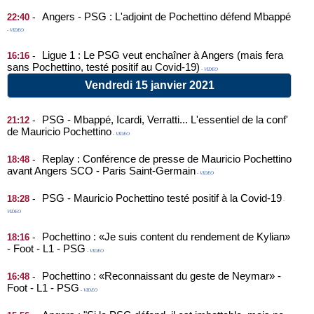
Angers - PSG : L'adjoint de Pochettino défend Mbappé
-
22:40
- VIDEO
Ligue 1 : Le PSG veut enchaîner à Angers (mais fera
-
16:16
sans Pochettino, testé positif au Covid-19)
- VIDEO
Vendredi 15 janvier 2021
PSG - Mbappé, Icardi, Verratti... L'essentiel de la conf'
-
21:12
de Mauricio Pochettino
- VIDEO
Replay : Conférence de presse de Mauricio Pochettino
-
18:48
avant Angers SCO - Paris Saint-Germain
- VIDEO
PSG - Mauricio Pochettino testé positif à la Covid-19
-
18:28
-
VIDEO
Pochettino : «Je suis content du rendement de Kylian»
-
18:16
- Foot - L1 - PSG
- VIDEO
Pochettino : «Reconnaissant du geste de Neymar» -
-
16:48
Foot - L1 - PSG
- VIDEO