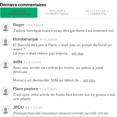
Derniers commentaires
MEILLEURS
ARTICLES LES +
DERNIERS
COMMENTAIRES
COMMENTÉS
COMMENTAIRES
Roger
il y a 3 jours
J'adore henrique mais niveau des gardiens il es vraiment nul
Bondamanjak
il y a 3 jours
Et Barcola de Lyon à Paris, c’était pas un putain de bond en
avant ?
Le mec n’était même pas interna...
voir plus
dd94
il y a 3 jours
Avec une année de contrat en moins, sa valeur a juste
diminuer....
Monaco en demander 50M au début de...
voir plus
Flaco pastore
il y a 3 jours
C'est quoi cette article de footix faut foncer sur ce joueur c'est
une pépite
JPOU
il y a 3 jours
Presque tous les nouveaux joueurs arrivés au club ont eu