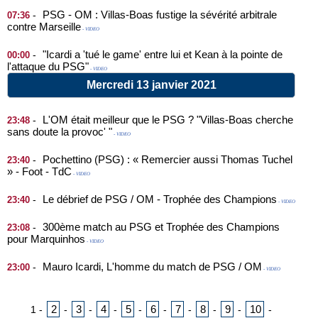
PSG - OM : Villas-Boas fustige la sévérité arbitrale
-
07:36
contre Marseille
- VIDEO
"Icardi a 'tué le game' entre lui et Kean à la pointe de
-
00:00
l'attaque du PSG"
- VIDEO
Mercredi 13 janvier 2021
L'OM était meilleur que le PSG ? "Villas-Boas cherche
-
23:48
sans doute la provoc' "
- VIDEO
Pochettino (PSG) : « Remercier aussi Thomas Tuchel
-
23:40
» - Foot - TdC
- VIDEO
Le débrief de PSG / OM - Trophée des Champions
-
23:40
- VIDEO
300ème match au PSG et Trophée des Champions
-
23:08
pour Marquinhos
- VIDEO
Mauro Icardi, L'homme du match de PSG / OM
-
23:00
- VIDEO
2
3
4
5
6
7
8
9
10
1
-
-
-
-
-
-
-
-
-
-