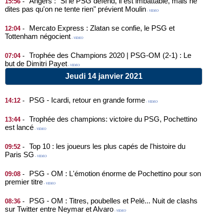
Angers : "Si le PSG défend, il est imbattable, mais ne
-
15:56
dites pas qu'on ne tente rien" prévient Moulin
- VIDEO
Mercato Express : Zlatan se confie, le PSG et
-
12:04
Tottenham négocient
- VIDEO
Trophée des Champions 2020 | PSG-OM (2-1) : Le
-
07:04
but de Dimitri Payet
- VIDEO
Jeudi 14 janvier 2021
PSG - Icardi, retour en grande forme
-
14:12
- VIDEO
Trophée des champions: victoire du PSG, Pochettino
-
13:44
est lancé
- VIDEO
Top 10 : les joueurs les plus capés de l'histoire du
-
09:52
Paris SG
- VIDEO
PSG - OM : L'émotion énorme de Pochettino pour son
-
09:08
premier titre
- VIDEO
PSG - OM : Titres, poubelles et Pelé... Nuit de clashs
-
08:36
sur Twitter entre Neymar et Alvaro
- VIDEO