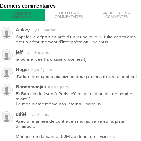
Derniers commentaires
MEILLEURS
ARTICLES LES +
DERNIERS
COMMENTAIRES
COMMENTÉS
COMMENTAIRES
Aukky
il y a 3 heures
Appeler le départ en prêt d'un jeune joueur "fuite des talents"
est un détournement d'interprétation...
voir plus
jeff
il y a 9 heures
la bonne idee !la classe ordonnez !jf
Roger
il y a 3 jours
J'adore henrique mais niveau des gardiens il es vraiment nul
Bondamanjak
il y a 3 jours
Et Barcola de Lyon à Paris, c’était pas un putain de bond en
avant ?
Le mec n’était même pas interna...
voir plus
dd94
il y a 3 jours
Avec une année de contrat en moins, sa valeur a juste
diminuer....
Monaco en demander 50M au début de...
voir plus