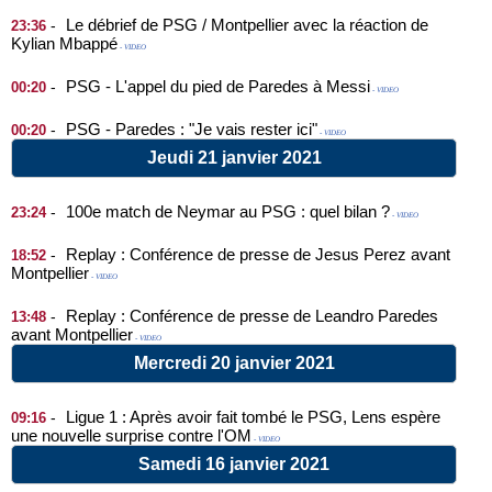
Le débrief de PSG / Montpellier avec la réaction de
-
23:36
Kylian Mbappé
- VIDEO
PSG - L'appel du pied de Paredes à Messi
-
00:20
- VIDEO
PSG - Paredes : "Je vais rester ici"
-
00:20
- VIDEO
Jeudi 21 janvier 2021
100e match de Neymar au PSG : quel bilan ?
-
23:24
- VIDEO
Replay : Conférence de presse de Jesus Perez avant
-
18:52
Montpellier
- VIDEO
Replay : Conférence de presse de Leandro Paredes
-
13:48
avant Montpellier
- VIDEO
Mercredi 20 janvier 2021
Ligue 1 : Après avoir fait tombé le PSG, Lens espère
-
09:16
une nouvelle surprise contre l'OM
- VIDEO
Samedi 16 janvier 2021