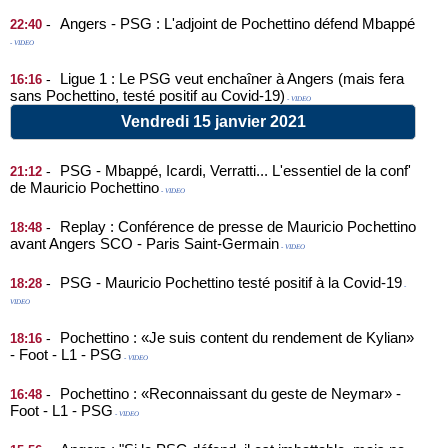
Angers - PSG : L'adjoint de Pochettino défend Mbappé
-
22:40
- VIDEO
Ligue 1 : Le PSG veut enchaîner à Angers (mais fera
-
16:16
sans Pochettino, testé positif au Covid-19)
- VIDEO
Vendredi 15 janvier 2021
PSG - Mbappé, Icardi, Verratti... L'essentiel de la conf'
-
21:12
de Mauricio Pochettino
- VIDEO
Replay : Conférence de presse de Mauricio Pochettino
-
18:48
avant Angers SCO - Paris Saint-Germain
- VIDEO
PSG - Mauricio Pochettino testé positif à la Covid-19
-
18:28
-
VIDEO
Pochettino : «Je suis content du rendement de Kylian»
-
18:16
- Foot - L1 - PSG
- VIDEO
Pochettino : «Reconnaissant du geste de Neymar» -
-
16:48
Foot - L1 - PSG
- VIDEO