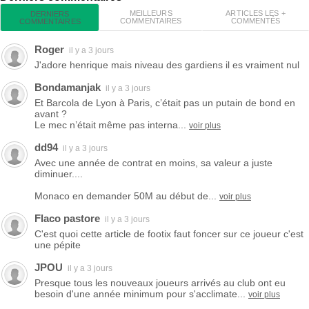
MEILLEURS
ARTICLES LES +
DERNIERS
COMMENTAIRES
COMMENTÉS
COMMENTAIRES
Roger
il y a 3 jours
J'adore henrique mais niveau des gardiens il es vraiment nul
Bondamanjak
il y a 3 jours
Et Barcola de Lyon à Paris, c’était pas un putain de bond en
avant ?
Le mec n’était même pas interna...
voir plus
dd94
il y a 3 jours
Avec une année de contrat en moins, sa valeur a juste
diminuer....
Monaco en demander 50M au début de...
voir plus
Flaco pastore
il y a 3 jours
C'est quoi cette article de footix faut foncer sur ce joueur c'est
une pépite
JPOU
il y a 3 jours
Presque tous les nouveaux joueurs arrivés au club ont eu
besoin d'une année minimum pour s'acclimate...
voir plus