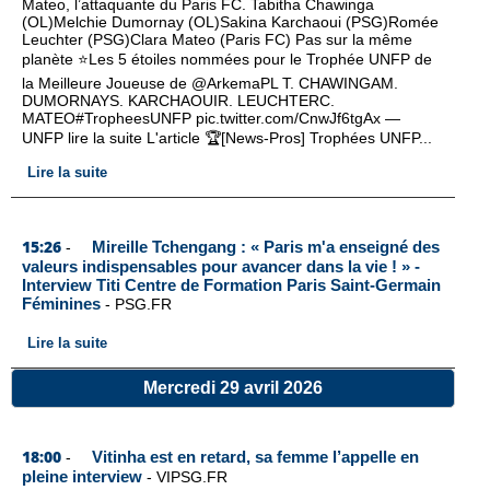
Mateo, l’attaquante du Paris FC. Tabitha Chawinga
(OL)Melchie Dumornay (OL)Sakina Karchaoui (PSG)Romée
Leuchter (PSG)Clara Mateo (Paris FC) Pas sur la même
planète ⭐Les 5 étoiles nommées pour le Trophée UNFP de
la Meilleure Joueuse de @ArkemaPL T. CHAWINGAM.
DUMORNAYS. KARCHAOUIR. LEUCHTERC.
MATEO#TropheesUNFP pic.twitter.com/CnwJf6tgAx —
UNFP lire la suite L'article 🏆[News-Pros] Trophées UNFP...
Lire la suite
15:26
Mireille Tchengang : « Paris m'a enseigné des
-
valeurs indispensables pour avancer dans la vie ! » -
Interview Titi Centre de Formation Paris Saint-Germain
Féminines
-
PSG.FR
Lire la suite
Mercredi 29 avril 2026
18:00
Vitinha est en retard, sa femme l’appelle en
-
pleine interview
-
VIPSG.FR