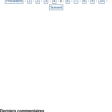
Précédent
-
1
-
2
-
3
-
4
-
5
-
6
-
7
-
8
-
9
-
10
-
Suivant
Derniers commentaires