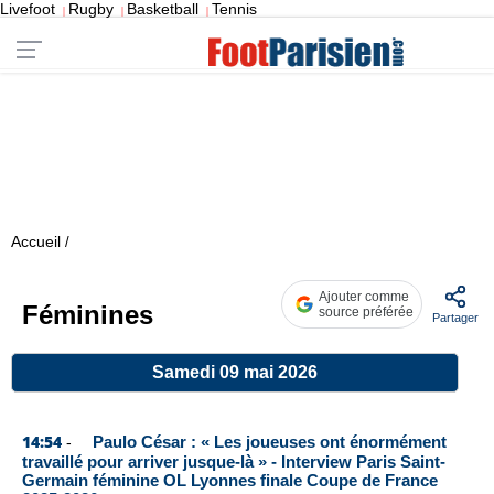
Livefoot
Rugby
Basketball
Tennis
|
|
|
Accueil
/
Ajouter comme
Féminines
source préférée
Partager
Samedi 09 mai 2026
14:54
Paulo César : « Les joueuses ont énormément
-
travaillé pour arriver jusque-là » - Interview Paris Saint-
Germain féminine OL Lyonnes finale Coupe de France