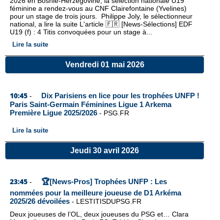
2026 en Bosnie-Herzégovine, la sélection nationale U19
féminine a rendez-vous au CNF Clairefontaine (Yvelines)
pour un stage de trois jours. Philippe Joly, le sélectionneur
national, a lire la suite L'article 🇫🇷 [News-Sélections] EDF
U19 (f) : 4 Titis convoquées pour un stage à...
Lire la suite
Vendredi 01 mai 2026
10:45
Dix Parisiens en lice pour les trophées UNFP !
-
Paris Saint-Germain Féminines Ligue 1 Arkema
Première Ligue 2025/2026
-
PSG.FR
Lire la suite
Jeudi 30 avril 2026
23:45
🏆[News-Pros] Trophées UNFP : Les
-
nommées pour la meilleure joueuse de D1 Arkéma
2025/26 dévoilées
-
LESTITISDUPSG.FR
Deux joueuses de l’OL, deux joueuses du PSG et… Clara