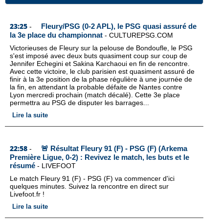
23:25
Fleury/PSG (0-2 APL), le PSG quasi assuré de
-
la 3e place du championnat
-
CULTUREPSG.COM
Victorieuses de Fleury sur la pelouse de Bondoufle, le PSG
s'est imposé avec deux buts quasiment coup sur coup de
Jennifer Echegini et Sakina Karchaoui en fin de rencontre.
Avec cette victoire, le club parisien est quasiment assuré de
finir à la 3e position de la phase régulière à une journée de
la fin, en attendant la probable défaite de Nantes contre
Lyon mercredi prochain (match décalé). Cette 3e place
permettra au PSG de disputer les barrages...
Lire la suite
22:58
🚨 Résultat Fleury 91 (F) - PSG (F) (Arkema
-
Première Ligue, 0-2) : Revivez le match, les buts et le
résumé
-
LIVEFOOT
Le match Fleury 91 (F) - PSG (F) va commencer d'ici
quelques minutes. Suivez la rencontre en direct sur
Livefoot.fr !
Lire la suite