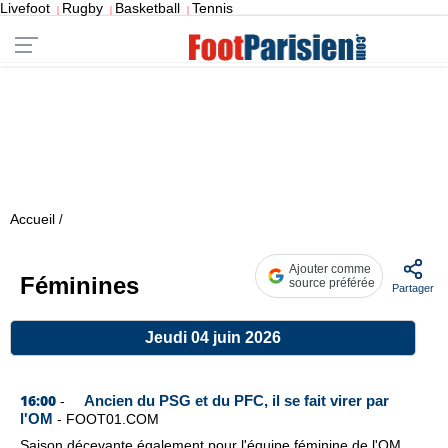
Livefoot
Rugby
Basketball
Tennis
|
|
|
Accueil
/
Ajouter comme
Féminines
source préférée
Partager
Jeudi 04 juin 2026
16:00
Ancien du PSG et du PFC, il se fait virer par
-
l'OM
-
FOOT01.COM
Saison décevante également pour l'équipe féminine de l'OM,