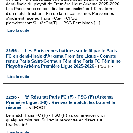
demi-finale du playoff de Première Ligue Arkéma 2025-2026.
Les Parisiennes se sont finalement inclinées 1-0, au terme
d’un match frustrant. Fin de la rencontre, nos Parisiennes
s'inclinent face au Paris FC.#PFCPSG
pic.twitter.com/0Lu2sOmjTj — PSG Féminines […]
Lire la suite
22:56
Les Parisiennes battues sur le fil par le Paris
-
FC en demi-finale d'Arkéma Première Ligue - Compte
rendu Paris Saint-Germain Féminine Paris FC Féminine
Playoffs Arkéma Première Ligue 2025-2026
-
PSG.FR
Lire la suite
22:56
🚨 Résultat Paris FC (F) - PSG (F) (Arkema
-
Première Ligue, 1-0) : Revivez le match, les buts et le
résumé
-
LIVEFOOT
Le match Paris FC (F) - PSG (F) va commencer d'ici
quelques minutes. Suivez la rencontre en direct sur
Livefoot.fr !
Lire la suite