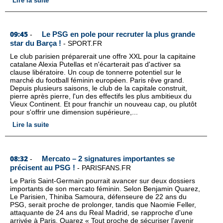
Lire la suite
09:45
Le PSG en pole pour recruter la plus grande
-
star du Barça !
-
SPORT.FR
Le club parisien préparerait une offre XXL pour la capitaine
catalane Alexia Putellas et n'écarterait pas d'activer sa
clause libératoire. Un coup de tonnerre potentiel sur le
marché du football féminin européen. Paris rêve grand.
Depuis plusieurs saisons, le club de la capitale construit,
pierre après pierre, l'un des effectifs les plus ambitieux du
Vieux Continent. Et pour franchir un nouveau cap, ou plutôt
pour s'offrir une dimension supérieure,...
Lire la suite
08:32
Mercato – 2 signatures importantes se
-
précisent au PSG !
-
PARISFANS.FR
Le Paris Saint-Germain pourrait avancer sur deux dossiers
importants de son mercato féminin. Selon Benjamin Quarez,
Le Parisien, Thiniba Samoura, défenseure de 22 ans du
PSG, serait proche de prolonger, tandis que Naomie Feller,
attaquante de 24 ans du Real Madrid, se rapproche d'une
arrivée à Paris. Quarez « Tout proche de sécuriser l'avenir