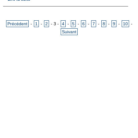
Précédent
-
1
-
2
-
3
-
4
-
5
-
6
-
7
-
8
-
9
-
10
-
Suivant