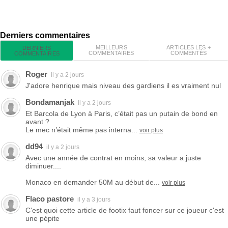
Derniers commentaires
MEILLEURS
ARTICLES LES +
DERNIERS
COMMENTAIRES
COMMENTÉS
COMMENTAIRES
Roger
il y a 2 jours
J'adore henrique mais niveau des gardiens il es vraiment nul
Bondamanjak
il y a 2 jours
Et Barcola de Lyon à Paris, c’était pas un putain de bond en
avant ?
Le mec n’était même pas interna...
voir plus
dd94
il y a 2 jours
Avec une année de contrat en moins, sa valeur a juste
diminuer....
Monaco en demander 50M au début de...
voir plus
Flaco pastore
il y a 3 jours
C'est quoi cette article de footix faut foncer sur ce joueur c'est
une pépite