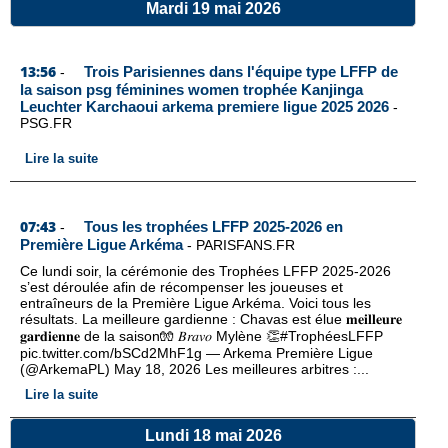
Mardi 19 mai 2026
13:56
Trois Parisiennes dans l'équipe type LFFP de
-
la saison psg féminines women trophée Kanjinga
Leuchter Karchaoui arkema premiere ligue 2025 2026
-
PSG.FR
Lire la suite
07:43
Tous les trophées LFFP 2025-2026 en
-
Première Ligue Arkéma
-
PARISFANS.FR
Ce lundi soir, la cérémonie des Trophées LFFP 2025-2026
s’est déroulée afin de récompenser les joueuses et
entraîneurs de la Première Ligue Arkéma. Voici tous les
résultats. La meilleure gardienne : Chavas est élue 𝐦𝐞𝐢𝐥𝐥𝐞𝐮𝐫𝐞
𝐠𝐚𝐫𝐝𝐢𝐞𝐧𝐧𝐞 de la saison🧤 𝐵𝑟𝑎𝑣𝑜 Mylène 👏#TrophéesLFFP
pic.twitter.com/bSCd2MhF1g — Arkema Première Ligue
(@ArkemaPL) May 18, 2026 Les meilleures arbitres :...
Lire la suite
Lundi 18 mai 2026