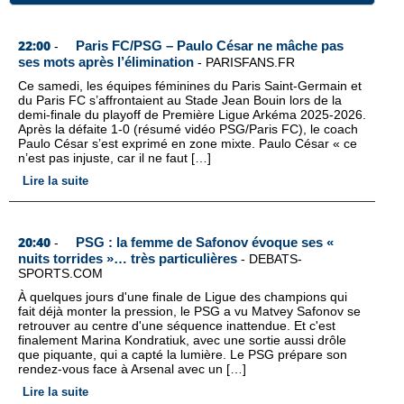
22:00
Paris FC/PSG – Paulo César ne mâche pas
-
ses mots après l’élimination
-
PARISFANS.FR
Ce samedi, les équipes féminines du Paris Saint-Germain et
du Paris FC s’affrontaient au Stade Jean Bouin lors de la
demi-finale du playoff de Première Ligue Arkéma 2025-2026.
Après la défaite 1-0 (résumé vidéo PSG/Paris FC), le coach
Paulo César s’est exprimé en zone mixte. Paulo César « ce
n’est pas injuste, car il ne faut […]
Lire la suite
20:40
PSG : la femme de Safonov évoque ses «
-
nuits torrides »… très particulières
-
DEBATS-
SPORTS.COM
À quelques jours d'une finale de Ligue des champions qui
fait déjà monter la pression, le PSG a vu Matvey Safonov se
retrouver au centre d'une séquence inattendue. Et c'est
finalement Marina Kondratiuk, avec une sortie aussi drôle
que piquante, qui a capté la lumière. Le PSG prépare son
rendez-vous face à Arsenal avec un […]
Lire la suite