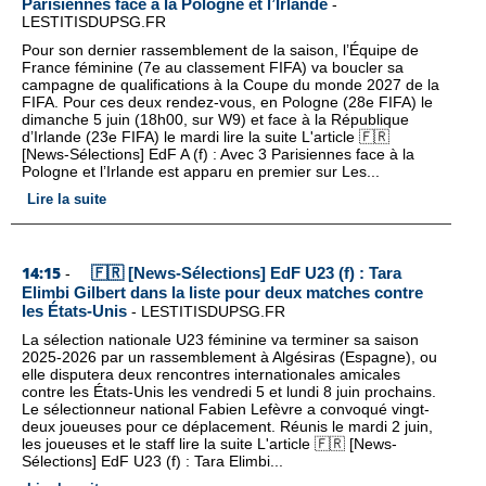
Parisiennes face à la Pologne et l’Irlande
-
LESTITISDUPSG.FR
Pour son dernier rassemblement de la saison, l’Équipe de
France féminine (7e au classement FIFA) va boucler sa
campagne de qualifications à la Coupe du monde 2027 de la
FIFA. Pour ces deux rendez-vous, en Pologne (28e FIFA) le
dimanche 5 juin (18h00, sur W9) et face à la République
d’Irlande (23e FIFA) le mardi lire la suite L'article 🇫🇷
[News-Sélections] EdF A (f) : Avec 3 Parisiennes face à la
Pologne et l’Irlande est apparu en premier sur Les...
Lire la suite
14:15
🇫🇷 [News-Sélections] EdF U23 (f) : Tara
-
Elimbi Gilbert dans la liste pour deux matches contre
les États-Unis
-
LESTITISDUPSG.FR
La sélection nationale U23 féminine va terminer sa saison
2025-2026 par un rassemblement à Algésiras (Espagne), ou
elle disputera deux rencontres internationales amicales
contre les États-Unis les vendredi 5 et lundi 8 juin prochains.
Le sélectionneur national Fabien Lefèvre a convoqué vingt-
deux joueuses pour ce déplacement. Réunis le mardi 2 juin,
les joueuses et le staff lire la suite L'article 🇫🇷 [News-
Sélections] EdF U23 (f) : Tara Elimbi...