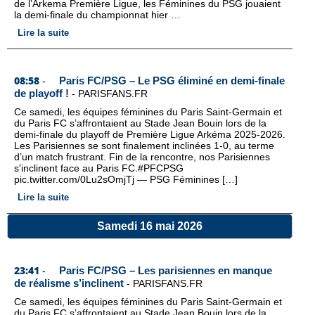
de l’Arkema Première Ligue, les Féminines du PSG jouaient
la demi-finale du championnat hier …
Lire la suite
08:58
Paris FC/PSG – Le PSG éliminé en demi-finale
-
de playoff !
-
PARISFANS.FR
Ce samedi, les équipes féminines du Paris Saint-Germain et
du Paris FC s’affrontaient au Stade Jean Bouin lors de la
demi-finale du playoff de Première Ligue Arkéma 2025-2026.
Les Parisiennes se sont finalement inclinées 1-0, au terme
d’un match frustrant. Fin de la rencontre, nos Parisiennes
s'inclinent face au Paris FC.#PFCPSG
pic.twitter.com/0Lu2sOmjTj — PSG Féminines […]
Lire la suite
Samedi 16 mai 2026
23:41
Paris FC/PSG – Les parisiennes en manque
-
de réalisme s’inclinent
-
PARISFANS.FR
Ce samedi, les équipes féminines du Paris Saint-Germain et
du Paris FC s’affrontaient au Stade Jean Bouin lors de la