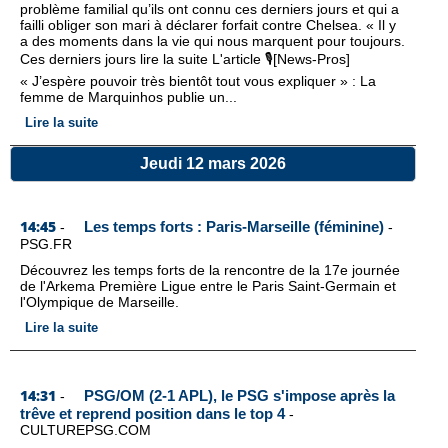
problème familial qu’ils ont connu ces derniers jours et qui a
failli obliger son mari à déclarer forfait contre Chelsea. « Il y
a des moments dans la vie qui nous marquent pour toujours.
Ces derniers jours lire la suite L'article 🎙️[News-Pros]
« J’espère pouvoir très bientôt tout vous expliquer » : La
femme de Marquinhos publie un...
Lire la suite
Jeudi 12 mars 2026
14:45
Les temps forts : Paris-Marseille (féminine)
-
-
PSG.FR
Découvrez les temps forts de la rencontre de la 17e journée
de l'Arkema Première Ligue entre le Paris Saint-Germain et
l'Olympique de Marseille.
Lire la suite
14:31
PSG/OM (2-1 APL), le PSG s'impose après la
-
trêve et reprend position dans le top 4
-
CULTUREPSG.COM