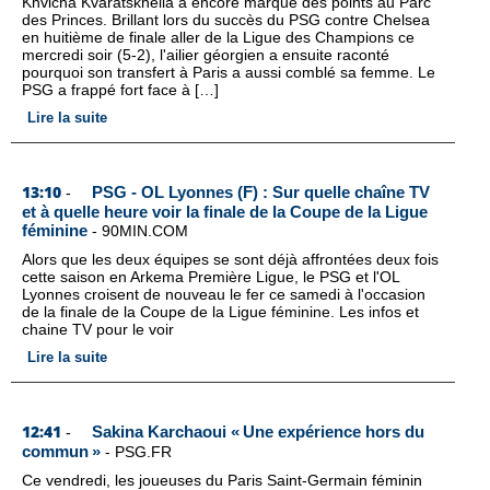
Khvicha Kvaratskhelia a encore marqué des points au Parc
des Princes. Brillant lors du succès du PSG contre Chelsea
en huitième de finale aller de la Ligue des Champions ce
mercredi soir (5-2), l'ailier géorgien a ensuite raconté
pourquoi son transfert à Paris a aussi comblé sa femme. Le
PSG a frappé fort face à […]
Lire la suite
13:10
PSG - OL Lyonnes (F) : Sur quelle chaîne TV
-
et à quelle heure voir la finale de la Coupe de la Ligue
féminine
-
90MIN.COM
Alors que les deux équipes se sont déjà affrontées deux fois
cette saison en Arkema Première Ligue, le PSG et l'OL
Lyonnes croisent de nouveau le fer ce samedi à l'occasion
de la finale de la Coupe de la Ligue féminine. Les infos et
chaine TV pour le voir
Lire la suite
12:41
Sakina Karchaoui « Une expérience hors du
-
commun »
-
PSG.FR
Ce vendredi, les joueuses du Paris Saint-Germain féminin