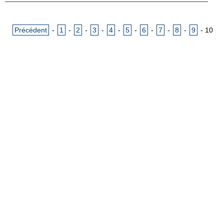
Précédent
-
1
-
2
-
3
-
4
-
5
-
6
-
7
-
8
-
9
-
10