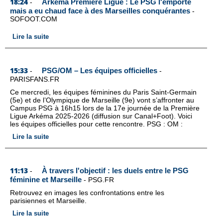
18:24
Arkema Première Ligue : Le PSG l'emporte
-
mais a eu chaud face à des Marseilles conquérantes
-
SOFOOT.COM
Lire la suite
15:33
PSG/OM – Les équipes officielles
-
-
PARISFANS.FR
Ce mercredi, les équipes féminines du Paris Saint-Germain
(5e) et de l’Olympique de Marseille (9e) vont s’affronter au
Campus PSG à 16h15 lors de la 17e journée de la Première
Ligue Arkéma 2025-2026 (diffusion sur Canal+Foot). Voici
les équipes officielles pour cette rencontre. PSG : OM :
Lire la suite
11:13
À travers l'objectif : les duels entre le PSG
-
féminine et Marseille
-
PSG.FR
Retrouvez en images les confrontations entre les
parisiennes et Marseille.
Lire la suite