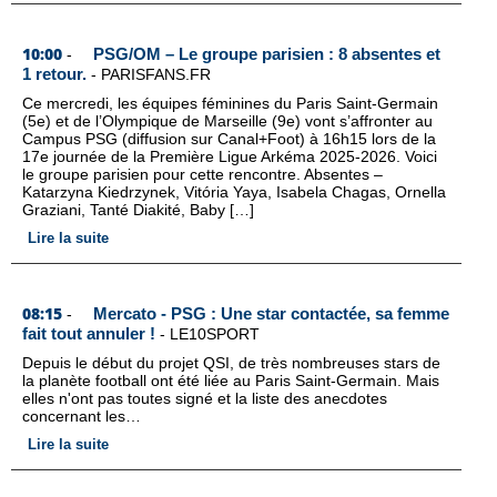
10:00
PSG/OM – Le groupe parisien : 8 absentes et
-
1 retour.
-
PARISFANS.FR
Ce mercredi, les équipes féminines du Paris Saint-Germain
(5e) et de l’Olympique de Marseille (9e) vont s’affronter au
Campus PSG (diffusion sur Canal+Foot) à 16h15 lors de la
17e journée de la Première Ligue Arkéma 2025-2026. Voici
le groupe parisien pour cette rencontre. Absentes –
Katarzyna Kiedrzynek, Vitória Yaya, Isabela Chagas, Ornella
Graziani, Tanté Diakité, Baby […]
Lire la suite
08:15
Mercato - PSG : Une star contactée, sa femme
-
fait tout annuler !
-
LE10SPORT
Depuis le début du projet QSI, de très nombreuses stars de
la planète football ont été liée au Paris Saint-Germain. Mais
elles n'ont pas toutes signé et la liste des anecdotes
concernant les…
Lire la suite