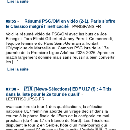
Lire la suite
09:55
Résumé PSG/OM en vidéo (2-1), Paris s’offre
-
le Classico malgré l’inefficacité
-
PARISFANS.FR
Voici le résumé vidéo de PSG/OM avec les buts de Joe
Echegini, Tara Elimbi Gilbert et Jenny Perret. Ce mercredi,
l’équipe féminine du Paris Saint-Germain affrontait
l’Olympique de Marseille au Campus PSG lors de la 17e
journée de la Première Ligue Arkéma 2025-2026. Après un
match largement dominé mais sans réussir à bien convertir
les […]
Lire la suite
07:30
🇫🇷 [News-Sélections] EDF U17 (f) : 4 Titis
-
dans la liste pour le 2e tour de qualif’
-
LESTITISDUPSG.FR
nvaincue lors du tour 1 des qualifications, la sélection
nationale U17 féminine aborde un virage décisif dans la
course à la phase finale de l’Euro de la catégorie en mai
prochain (du 4 au 17 en Irlande du Nord). Les Tricolores
disputent le tour 2 en Serbie, hôte d’un mini-tournoi qui
comprend aussi l’Autriche et lire la suite L'article 🇫🇷 [News-