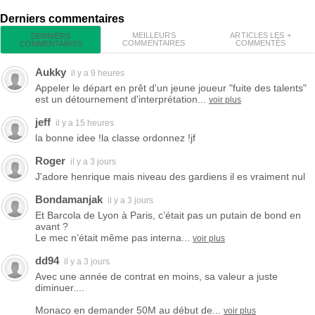
Derniers commentaires
MEILLEURS
ARTICLES LES +
DERNIERS
COMMENTAIRES
COMMENTÉS
COMMENTAIRES
Aukky
il y a 9 heures
Appeler le départ en prêt d'un jeune joueur "fuite des talents"
est un détournement d'interprétation...
voir plus
jeff
il y a 15 heures
la bonne idee !la classe ordonnez !jf
Roger
il y a 3 jours
J'adore henrique mais niveau des gardiens il es vraiment nul
Bondamanjak
il y a 3 jours
Et Barcola de Lyon à Paris, c’était pas un putain de bond en
avant ?
Le mec n’était même pas interna...
voir plus
dd94
il y a 3 jours
Avec une année de contrat en moins, sa valeur a juste
diminuer....
Monaco en demander 50M au début de...
voir plus