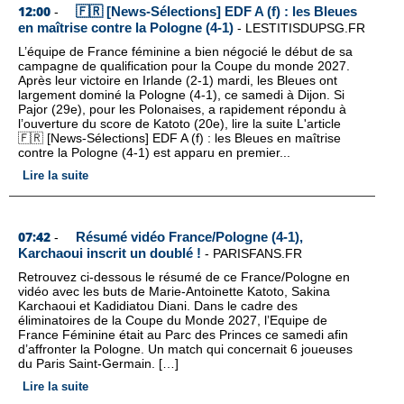
12:00
🇫🇷 [News-Sélections] EDF A (f) : les Bleues
-
en maîtrise contre la Pologne (4-1)
-
LESTITISDUPSG.FR
L’équipe de France féminine a bien négocié le début de sa
campagne de qualification pour la Coupe du monde 2027.
Après leur victoire en Irlande (2-1) mardi, les Bleues ont
largement dominé la Pologne (4-1), ce samedi à Dijon. Si
Pajor (29e), pour les Polonaises, a rapidement répondu à
l’ouverture du score de Katoto (20e), lire la suite L'article
🇫🇷 [News-Sélections] EDF A (f) : les Bleues en maîtrise
contre la Pologne (4-1) est apparu en premier...
Lire la suite
07:42
Résumé vidéo France/Pologne (4-1),
-
Karchaoui inscrit un doublé !
-
PARISFANS.FR
Retrouvez ci-dessous le résumé de ce France/Pologne en
vidéo avec les buts de Marie-Antoinette Katoto, Sakina
Karchaoui et Kadidiatou Diani. Dans le cadre des
éliminatoires de la Coupe du Monde 2027, l’Equipe de
France Féminine était au Parc des Princes ce samedi afin
d’affronter la Pologne. Un match qui concernait 6 joueuses
du Paris Saint-Germain. […]
Lire la suite