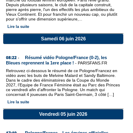
marché du football féminin européen. Paris rêve grand.
Depuis plusieurs saisons, le club de la capitale construit,
pierre après pierre, l'un des effectifs les plus ambitieux du
Vieux Continent. Et pour franchir un nouveau cap, ou plutôt
pour s'offrir une dimension supérieure,...
Lire la suite
Samedi 06 juin 2026
08:22
Résumé vidéo Pologne/France (0-2), les
-
Bleues reprennent la 1ere place !
-
PARISFANS.FR
Retrouvez ci-dessous le résumé de ce Pologne/Francez en
vidéo avec les buts de Melvine Malard et Sandy Baltimore.
Dans le cadre des éliminatoires de la Coupe du Monde
2027, l’Equipe de France Féminine était au Parc des Princes
ce vendredi afin d’affronter la Pologne. Un match qui
concernait 4 joueuses du Paris Saint-Germain, 3 côté […]
Lire la suite
Vendredi 05 juin 2026
17:19
Pologne/France – Les équipes officielles