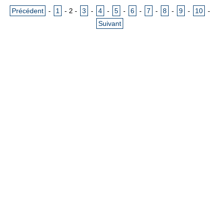
Précédent
-
1
-
2
-
3
-
4
-
5
-
6
-
7
-
8
-
9
-
10
-
Suivant