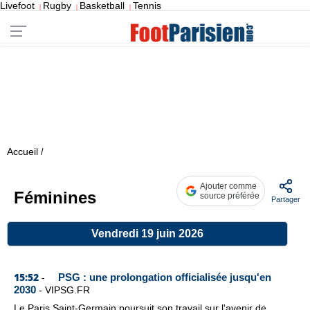
Livefoot
Rugby
Basketball
Tennis
|
|
|
Accueil
/
Ajouter comme
Féminines
source préférée
Partager
Vendredi 19 juin 2026
15:52
PSG : une prolongation officialisée jusqu'en
-
2030
-
VIPSG.FR
Le Paris Saint-Germain poursuit son travail sur l'avenir de