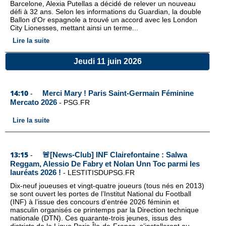
Barcelone, Alexia Putellas a décidé de relever un nouveau
défi à 32 ans. Selon les informations du Guardian, la double
Ballon d'Or espagnole a trouvé un accord avec les London
City Lionesses, mettant ainsi un terme...
Lire la suite
Jeudi 11 juin 2026
14:10
Merci Mary ! Paris Saint-Germain Féminine
-
Mercato 2026
-
PSG.FR
Lire la suite
13:15
🚨[News-Club] INF Clairefontaine : Salwa
-
Reggam, Alessio De Fabry et Nolan Unn Toc parmi les
lauréats 2026 !
-
LESTITISDUPSG.FR
Dix-neuf joueuses et vingt-quatre joueurs (tous nés en 2013)
se sont ouvert les portes de l’Institut National du Football
(INF) à l’issue des concours d’entrée 2026 féminin et
masculin organisés ce printemps par la Direction technique
nationale (DTN). Ces quarante-trois jeunes, issus des