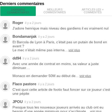
Derniers commentaires
MEILLEURS
ARTICLES LES +
DERNIERS
COMMENTAIRES
COMMENTÉS
COMMENTAIRES
Roger
il y a 2 jours
J'adore henrique mais niveau des gardiens il es vraiment nul
Bondamanjak
il y a 2 jours
Et Barcola de Lyon à Paris, c’était pas un putain de bond en
avant ?
Le mec n’était même pas interna...
voir plus
dd94
il y a 2 jours
Avec une année de contrat en moins, sa valeur a juste
diminuer....
Monaco en demander 50M au début de...
voir plus
Flaco pastore
il y a 2 jours
C'est quoi cette article de footix faut foncer sur ce joueur c'est
une pépite
JPOU
il y a 2 jours
Presque tous les nouveaux joueurs arrivés au club ont eu
besoin d'une année minimum pour s'acclimate...
voir plus