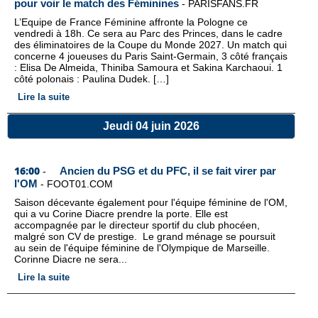
pour voir le match des Féminines
-
PARISFANS.FR
L’Equipe de France Féminine affronte la Pologne ce
vendredi à 18h. Ce sera au Parc des Princes, dans le cadre
des éliminatoires de la Coupe du Monde 2027. Un match qui
concerne 4 joueuses du Paris Saint-Germain, 3 côté français
: Elisa De Almeida, Thiniba Samoura et Sakina Karchaoui. 1
côté polonais : Paulina Dudek. […]
Lire la suite
Jeudi 04 juin 2026
16:00
Ancien du PSG et du PFC, il se fait virer par
-
l'OM
-
FOOT01.COM
Saison décevante également pour l'équipe féminine de l'OM,
qui a vu Corine Diacre prendre la porte. Elle est
accompagnée par le directeur sportif du club phocéen,
malgré son CV de prestige. Le grand ménage se poursuit
au sein de l'équipe féminine de l'Olympique de Marseille.
Corinne Diacre ne sera...
Lire la suite