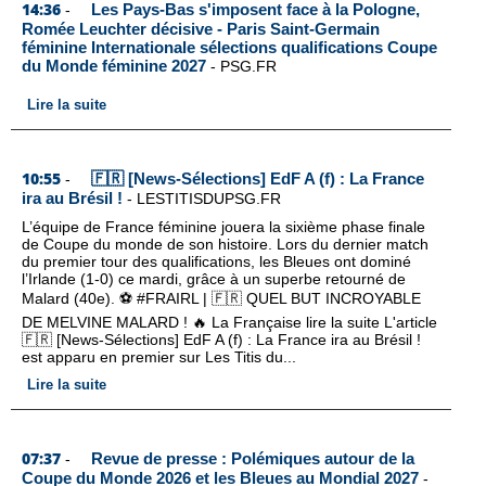
14:36
Les Pays-Bas s'imposent face à la Pologne,
-
Romée Leuchter décisive - Paris Saint-Germain
féminine Internationale sélections qualifications Coupe
du Monde féminine 2027
-
PSG.FR
Lire la suite
10:55
🇫🇷 [News-Sélections] EdF A (f) : La France
-
ira au Brésil !
-
LESTITISDUPSG.FR
L’équipe de France féminine jouera la sixième phase finale
de Coupe du monde de son histoire. Lors du dernier match
du premier tour des qualifications, les Bleues ont dominé
l’Irlande (1-0) ce mardi, grâce à un superbe retourné de
Malard (40e). ⚽️ #FRAIRL | 🇫🇷 QUEL BUT INCROYABLE
DE MELVINE MALARD ! 🔥 La Française lire la suite L'article
🇫🇷 [News-Sélections] EdF A (f) : La France ira au Brésil !
est apparu en premier sur Les Titis du...
Lire la suite
07:37
Revue de presse : Polémiques autour de la
-
Coupe du Monde 2026 et les Bleues au Mondial 2027
-