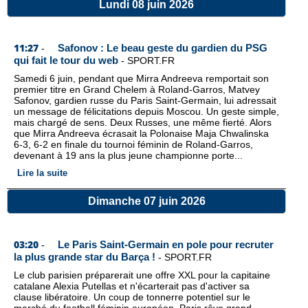
Lundi 08 juin 2026
11:27
Safonov : Le beau geste du gardien du PSG
-
qui fait le tour du web
-
SPORT.FR
Samedi 6 juin, pendant que Mirra Andreeva remportait son
premier titre en Grand Chelem à Roland-Garros, Matvey
Safonov, gardien russe du Paris Saint-Germain, lui adressait
un message de félicitations depuis Moscou. Un geste simple,
mais chargé de sens. Deux Russes, une même fierté. Alors
que Mirra Andreeva écrasait la Polonaise Maja Chwalinska
6-3, 6-2 en finale du tournoi féminin de Roland-Garros,
devenant à 19 ans la plus jeune championne porte...
Lire la suite
Dimanche 07 juin 2026
03:20
Le Paris Saint-Germain en pole pour recruter
-
la plus grande star du Barça !
-
SPORT.FR
Le club parisien préparerait une offre XXL pour la capitaine
catalane Alexia Putellas et n'écarterait pas d'activer sa
clause libératoire. Un coup de tonnerre potentiel sur le