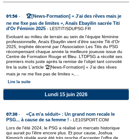
01:56
🏆[News-Formation] « J’ai des rêves mais je
-
ne me fixe pas de limites », Anaïs Ebayilin sacrée Titi
d'Or Féminin 2025
-
LESTITISDUPSG.FR
Evoluant au milieu de terrain au sein de l’équipe féminine
professionnelle, Anaïs Ebayilin vient d’être sacrée Titi d'Or
2025, trophée décerné par l’Association Les Titis du PSG
récompensant chaque année la meilleure joueuse issue du
Centre de Formation Rouge et Bleu. LTDPSG a récolté ses
premiers mots juste après la remise de l’objet tant convoité
lire la suite L'article 🏆[News-Formation] « J’ai des rêves
mais je ne me fixe pas de limites »,...
Lire la suite
Lundi 15 juin 2026
07:30
«Ça m'a séduit» : Un grand nom recale le
-
PSG... à cause de sa femme !
-
LE10SPORT.COM
Lors de l'été 2024, le PSG a réalisé un mercato historique
qui aurait pu l'être encore plus. Et pour cause, Joshua
Kimmich révèle avoir été très proche d'accepter l'offre de