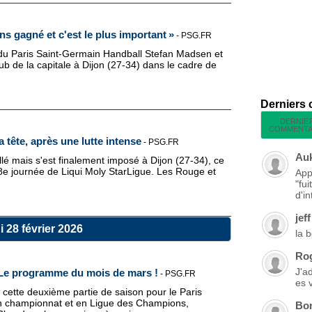
s gagné et c'est le plus important »
-
PSG.FR
 du Paris Saint-Germain Handball Stefan Madsen et
lub de la capitale à Dijon (27-34) dans le cadre de
Derniers
DERNIE
COMMENTA
a tête, après une lutte intense
-
PSG.FR
Au
lé mais s'est finalement imposé à Dijon (27-34), ce
8e journée de Liqui Moly StarLigue. Les Rouge et
App
"fu
d'in
jeff
 28 février 2026
la 
Ro
J'a
 Le programme du mois de mars !
-
PSG.FR
es 
cette deuxième partie de saison pour le Paris
en championnat et en Ligue des Champions,
Bo