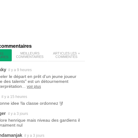
 commentaires
MEILLEURS
ARTICLES LES +
RS
COMMENTAIRES
COMMENTÉS
IRES
kky
il y a 9 heures
eler le départ en prêt d'un jeune joueur
ite des talents" est un détournement
terprétation...
voir plus
il y a 15 heures
bonne idee !la classe ordonnez !jf
ger
il y a 3 jours
dore henrique mais niveau des gardiens il
vraiment nul
ndamanjak
il y a 3 jours