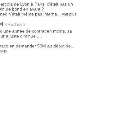
Barcola de Lyon à Paris, c’était pas un
ain de bond en avant ?
mec n’était même pas interna...
voir plus
94
il y a 3 jours
c une année de contrat en moins, sa
ur a juste diminuer....
aco en demander 50M au début de...
 plus