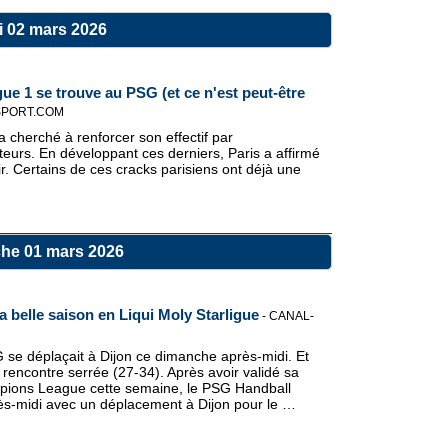
i 02 mars 2026
gue 1 se trouve au PSG (et ce n'est peut-être
SPORT.COM
 cherché à renforcer son effectif par
teurs. En développant ces derniers, Paris a affirmé
ir. Certains de ces cracks parisiens ont déjà une
he 01 mars 2026
 belle saison en Liqui Moly Starligue
-
CANAL-
G se déplaçait à Dijon ce dimanche après-midi. Et
rencontre serrée (27-34). Après avoir validé sa
mpions League cette semaine, le PSG Handball
rès-midi avec un déplacement à Dijon pour le …