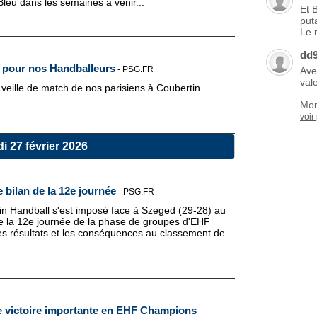
leu dans les semaines à venir...
Et 
put
Le 
dd
h pour nos Handballeurs
-
PSG.FR
Ave
vale
veille de match de nos parisiens à Coubertin.
Mon
voir
i 27 février 2026
bilan de la 12e journée
-
PSG.FR
ain Handball s'est imposé face à Szeged (29-28) au
de la 12e journée de la phase de groupes d'EHF
s résultats et les conséquences au classement de
e victoire importante en EHF Champions