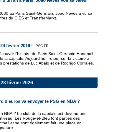
 d'un an à Paris, Joao Neves voit sa valeur
 2030 au Paris Saint-Germain, Joao Neves a vu sa
ffres du CIES et TransferMarkt.
24 février 2019 !
-
PSG.FR
ouvrir l'histoire du Paris Saint-Germain Handball
la capitale. Aujourd'hui, retour sur la victoire à
 prestations de Luc Abalo et de Rodrigo Corrales.
23 février 2026
iard d'euros va envoyer le PSG en NBA ?
-
n NBA ? Le club de la capitale est devenu une
niveau. Les Rouge-et-Bleu font parties des
tball et se sont également fait une place en
ignature…