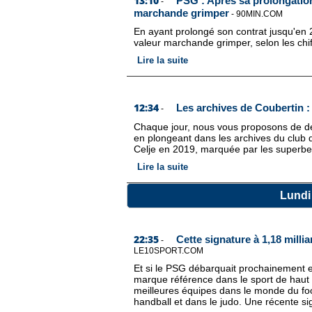
13:10
PSG : Après sa prolongation
-
marchande grimper
-
90MIN.COM
En ayant prolongé son contrat jusqu'en
valeur marchande grimper, selon les chi
Lire la suite
12:34
Les archives de Coubertin : 
-
Chaque jour, nous vous proposons de déc
en plongeant dans les archives du club de 
Celje en 2019, marquée par les superbes
Lire la suite
Lundi 
22:35
Cette signature à 1,18 mill
-
LE10SPORT.COM
Et si le PSG débarquait prochainement e
marque référence dans le sport de haut 
meilleures équipes dans le monde du foo
handball et dans le judo. Une récente s