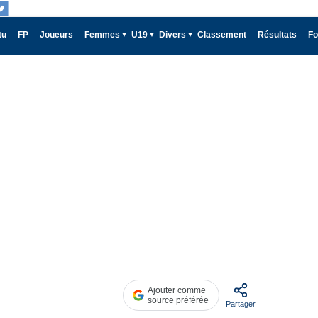
tu
FP
Joueurs
Femmes
U19
Divers
Classement
Résultats
Fo
Ajouter comme
source préférée
Partager