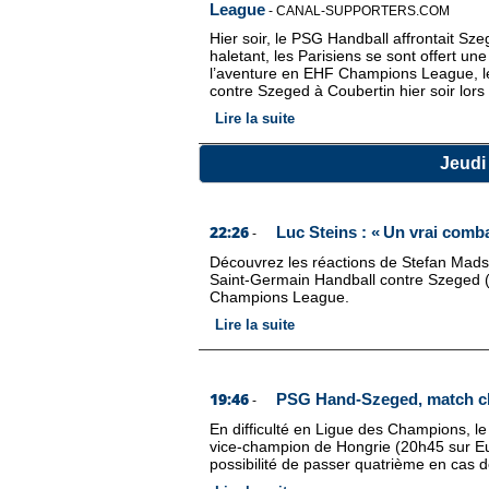
League
-
CANAL-SUPPORTERS.COM
Hier soir, le PSG Handball affrontait
haletant, les Parisiens se sont offert un
l’aventure en EHF Champions League, l
contre Szeged à Coubertin hier soir lor
Lire la suite
Jeudi 
22:26
Luc Steins : « Un vrai comba
-
Découvrez les réactions de Stefan Madsen
Saint-Germain Handball contre Szeged (
Champions League.
Lire la suite
19:46
PSG Hand-Szeged, match c
-
En difficulté en Ligue des Champions, l
vice-champion de Hongrie (20h45 sur Eu
possibilité de passer quatrième en cas de