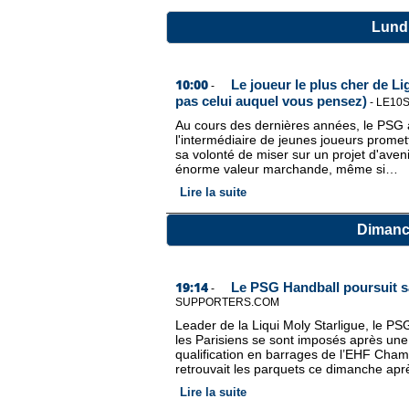
Lund
10:00
Le joueur le plus cher de Li
-
pas celui auquel vous pensez)
-
LE10
Au cours des dernières années, le PSG a
l'intermédiaire de jeunes joueurs promet
sa volonté de miser sur un projet d'aven
énorme valeur marchande, même si…
Lire la suite
Dimanc
19:14
Le PSG Handball poursuit sa
-
SUPPORTERS.COM
Leader de la Liqui Moly Starligue, le PS
les Parisiens se sont imposés après une 
qualification en barrages de l’EHF Cha
retrouvait les parquets ce dimanche ap
Lire la suite