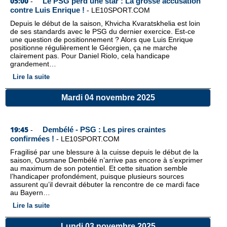
05:00
Le PSG perd une star : La grosse accusation
-
contre Luis Enrique !
-
LE10SPORT.COM
Depuis le début de la saison, Khvicha Kvaratskhelia est loin
de ses standards avec le PSG du dernier exercice. Est-ce
une question de positionnement ? Alors que Luis Enrique
positionne régulièrement le Géorgien, ça ne marche
clairement pas. Pour Daniel Riolo, cela handicape
grandement…
Lire la suite
Mardi 04 novembre 2025
19:45
Dembélé - PSG : Les pires craintes
-
confirmées !
-
LE10SPORT.COM
Fragilisé par une blessure à la cuisse depuis le début de la
saison, Ousmane Dembélé n’arrive pas encore à s’exprimer
au maximum de son potentiel. Et cette situation semble
l’handicaper profondément, puisque plusieurs sources
assurent qu’il devrait débuter la rencontre de ce mardi face
au Bayern…
Lire la suite
Lundi 03 novembre 2025