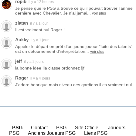
ropib
il y a 12 heures
Je pense que le PSG a trouvé ce qu'il pouvait trouver l'année
dernière avec Chevalier. Je n'ai jamai...
voir plus
zlatan
il y a 1 jour
Il est vraiment nul Roger !
Aukky
il y a 1 jour
Appeler le départ en prêt d'un jeune joueur "fuite des talents"
est un détournement d'interprétation...
voir plus
jeff
il y a 2 jours
la bonne idee !la classe ordonnez !jf
Roger
il y a 4 jours
J'adore henrique mais niveau des gardiens il es vraiment nul
PSG
|
Contact
|
PSG
|
Site Officiel
|
Joueurs
PSG
|
Anciens Joueurs PSG
|
Liens PSG