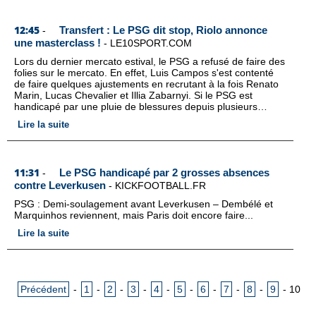
12:45
Transfert : Le PSG dit stop, Riolo annonce
-
une masterclass !
-
LE10SPORT.COM
Lors du dernier mercato estival, le PSG a refusé de faire des
folies sur le mercato. En effet, Luis Campos s'est contenté
de faire quelques ajustements en recrutant à la fois Renato
Marin, Lucas Chevalier et Illia Zabarnyi. Si le PSG est
handicapé par une pluie de blessures depuis plusieurs…
Lire la suite
11:31
Le PSG handicapé par 2 grosses absences
-
contre Leverkusen
-
KICKFOOTBALL.FR
PSG : Demi-soulagement avant Leverkusen – Dembélé et
Marquinhos reviennent, mais Paris doit encore faire...
Lire la suite
Précédent
-
1
-
2
-
3
-
4
-
5
-
6
-
7
-
8
-
9
-
10