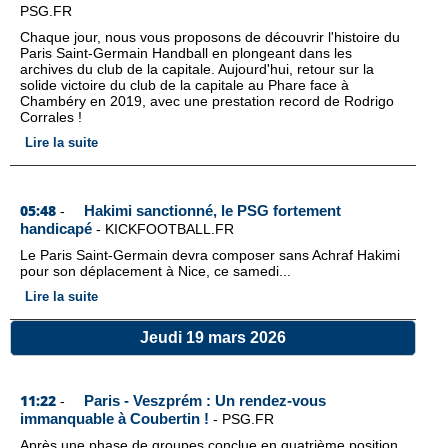
PSG.FR
Chaque jour, nous vous proposons de découvrir l'histoire du
Paris Saint-Germain Handball en plongeant dans les
archives du club de la capitale. Aujourd'hui, retour sur la
solide victoire du club de la capitale au Phare face à
Chambéry en 2019, avec une prestation record de Rodrigo
Corrales !
Lire la suite
05:48
Hakimi sanctionné, le PSG fortement
-
handicapé
-
KICKFOOTBALL.FR
Le Paris Saint-Germain devra composer sans Achraf Hakimi
pour son déplacement à Nice, ce samedi...
Lire la suite
Jeudi 19 mars 2026
11:22
Paris - Veszprém : Un rendez-vous
-
immanquable à Coubertin !
-
PSG.FR
Après une phase de groupes conclue en quatrième position,