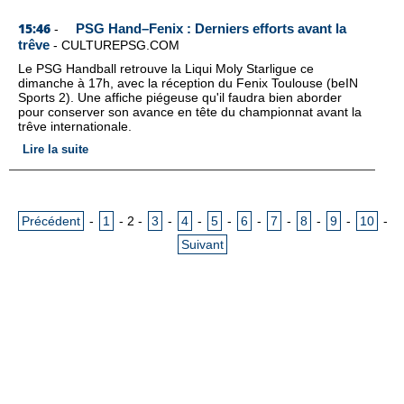
15:46
PSG Hand–Fenix : Derniers efforts avant la
-
trêve
-
CULTUREPSG.COM
Le PSG Handball retrouve la Liqui Moly Starligue ce
dimanche à 17h, avec la réception du Fenix Toulouse (beIN
Sports 2). Une affiche piégeuse qu'il faudra bien aborder
pour conserver son avance en tête du championnat avant la
trêve internationale.
Lire la suite
Précédent
-
1
-
2
-
3
-
4
-
5
-
6
-
7
-
8
-
9
-
10
-
Suivant