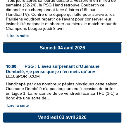
Trois jours après sa lourde défaite à Veszprém en milieu de
semaine (32-24), le PSG Hand retrouve Coubertin ce
dimanche en championnat face à Istres (16h sur
HandballTV). Contre une équipe qui lutte pour survivre, les
Parisiens voudront repartir de l'avant pour conserver leur
invincibilité nationale et aborder au mieux le match retour de
Champions League jeudi 9 avril.
Lire la suite
Samedi 04 avril 2026
10:00
PSG : L'aveu surprenant d'Ousmane
-
Dembélé, «je pense que je n'en mets qu'un»
-
LE10SPORT.COM
Handicapé par des nombreux pépins physiques cette saison,
Ousmane Dembélé n'a pas toujours eu l'occasion de briller
en Ligue 1. La rencontre de ce vendredi face au TFC (3-1) a
donc été une sorte de…
Lire la suite
Vendredi 03 avril 2026