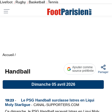
Livefoot
Rugby
Basketball
Tennis
|
|
|
Accueil
/
Ajouter comme
Handball
source préférée
Partager
Dimanche 05 avril 2026
19:23
Le PSG Handball surclasse Istres en Liqui
-
Moly Starligue
-
CANAL-SUPPORTERS.COM
Ce dimanche, le PSG Handball recevait Istres en Liqui Moly