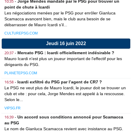
10:35
-
Jorge Mendes mandaté par le PSG pour trouver un
point de chute à Icardi
Les négociations menées par le PSG pour enrôler Gianluca
Scamacca avancent bien, mais le club aura besoin de se
débarrasser de Mauro Icardi s’il...
CULTUREPSG.COM
Jeudi 16 juin 2022
20:37
-
Mercato PSG : Icardi officiellement indésirable ?
Mauro Icardi n'est plus un joueur important de l'effectif pour les
dirigeants du PSG.
PLANETEPSG.COM
16:58
-
Icardi exfiltré du PSG par l’agent de CR7 ?
Le PSG ne veut plus de Mauro Icardi, le joueur doit se trouver un
club et vite : pour cela, Jorge Mendes est appelé à la rescousse.
Selon le...
VIPSG.FR
16:39
-
Un accord sous conditions annoncé pour Scamacca
au PSG
Le nom de Gianluca Scamacca revient avec insistance au PSG.