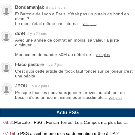
Bondamanjak
il y a 2 jours
Et Barcola de Lyon à Paris, c’était pas un putain de bond en
avant ?
Le mec n’était même pas interna...
voir plus
dd94
il y a 2 jours
Avec une année de contrat en moins, sa valeur a juste
diminuer....
Monaco en demander 50M au début de...
voir plus
Flaco pastore
il y a 2 jours
C'est quoi cette article de footix faut foncer sur ce joueur c'est
une pépite
JPOU
il y a 2 jours
Presque tous les nouveaux joueurs arrivés au club ont eu
besoin d'une année minimum pour s'acclimate...
voir plus
Actu PSG
08:31
Mercato - PSG : Ferran Torres, Luis Campos n’a plus les cartes en main…
07:15
Le PSG assoit un peu plus sa domination grâce à l’IA ?