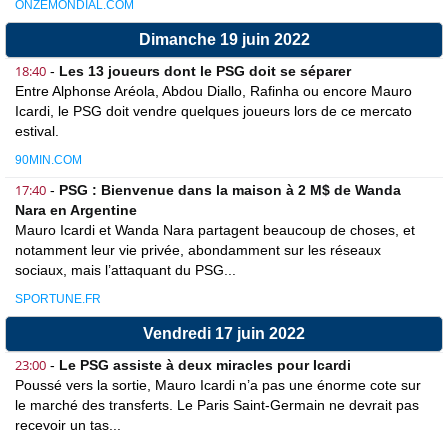
ONZEMONDIAL.COM
Dimanche 19 juin 2022
18:40
-
Les 13 joueurs dont le PSG doit se séparer
Entre Alphonse Aréola, Abdou Diallo, Rafinha ou encore Mauro
Icardi, le PSG doit vendre quelques joueurs lors de ce mercato
estival.
90MIN.COM
17:40
-
PSG : Bienvenue dans la maison à 2 M$ de Wanda
Nara en Argentine
Mauro Icardi et Wanda Nara partagent beaucoup de choses, et
notamment leur vie privée, abondamment sur les réseaux
sociaux, mais l’attaquant du PSG...
SPORTUNE.FR
Vendredi 17 juin 2022
23:00
-
Le PSG assiste à deux miracles pour Icardi
Poussé vers la sortie, Mauro Icardi n’a pas une énorme cote sur
le marché des transferts. Le Paris Saint-Germain ne devrait pas
recevoir un tas...