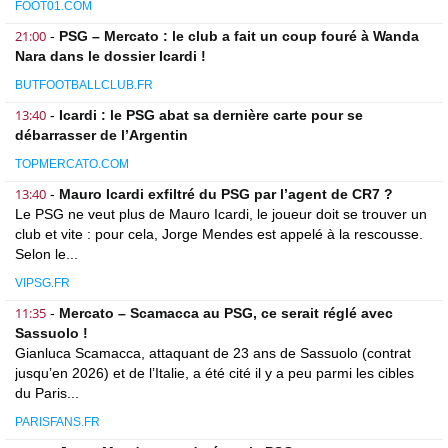
FOOT01.COM
21:00
-
PSG – Mercato : le club a fait un coup fouré à Wanda
Nara dans le dossier Icardi !
BUTFOOTBALLCLUB.FR
13:40
-
Icardi : le PSG abat sa dernière carte pour se
débarrasser de l’Argentin
TOPMERCATO.COM
13:40
-
Mauro Icardi exfiltré du PSG par l’agent de CR7 ?
Le PSG ne veut plus de Mauro Icardi, le joueur doit se trouver un
club et vite : pour cela, Jorge Mendes est appelé à la rescousse.
Selon le...
VIPSG.FR
11:35
-
Mercato – Scamacca au PSG, ce serait réglé avec
Sassuolo !
Gianluca Scamacca, attaquant de 23 ans de Sassuolo (contrat
jusqu’en 2026) et de l’Italie, a été cité il y a peu parmi les cibles
du Paris...
PARISFANS.FR