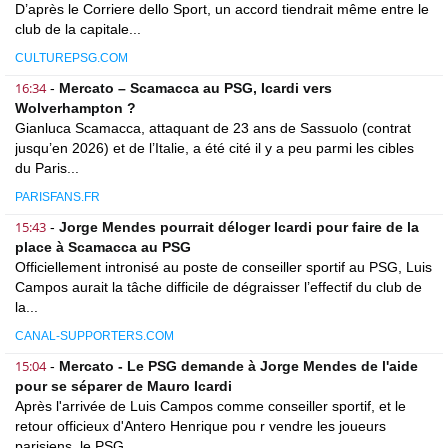
D’après le Corriere dello Sport, un accord tiendrait même entre le
club de la capitale...
CULTUREPSG.COM
16:34
-
Mercato – Scamacca au PSG, Icardi vers
Wolverhampton ?
Gianluca Scamacca, attaquant de 23 ans de Sassuolo (contrat
jusqu’en 2026) et de l’Italie, a été cité il y a peu parmi les cibles
du Paris...
PARISFANS.FR
15:43
-
Jorge Mendes pourrait déloger Icardi pour faire de la
place à Scamacca au PSG
Officiellement intronisé au poste de conseiller sportif au PSG, Luis
Campos aurait la tâche difficile de dégraisser l’effectif du club de
la...
CANAL-SUPPORTERS.COM
15:04
-
Mercato - Le PSG demande à Jorge Mendes de l'aide
pour se séparer de Mauro Icardi
Après l'arrivée de Luis Campos comme conseiller sportif, et le
retour officieux d'Antero Henrique pou r vendre les joueurs
parisiens, le PSG...