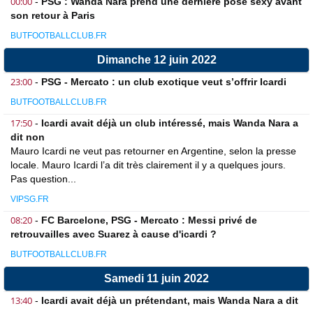
00:00
-
PSG : Wanda Nara prend une dernière pose sexy avant
son retour à Paris
BUTFOOTBALLCLUB.FR
Dimanche 12 juin 2022
23:00
-
PSG - Mercato : un club exotique veut s’offrir Icardi
BUTFOOTBALLCLUB.FR
17:50
-
Icardi avait déjà un club intéressé, mais Wanda Nara a
dit non
Mauro Icardi ne veut pas retourner en Argentine, selon la presse
locale. Mauro Icardi l’a dit très clairement il y a quelques jours.
Pas question...
VIPSG.FR
08:20
-
FC Barcelone, PSG - Mercato : Messi privé de
retrouvailles avec Suarez à cause d'icardi ?
BUTFOOTBALLCLUB.FR
Samedi 11 juin 2022
13:40
-
Icardi avait déjà un prétendant, mais Wanda Nara a dit