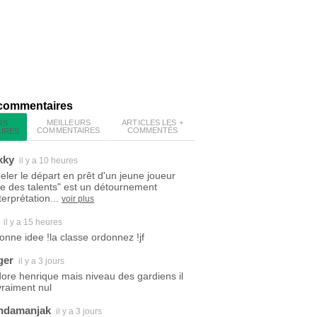
 commentaires
MEILLEURS
ARTICLES LES +
RS
COMMENTAIRES
COMMENTÉS
IRES
kky
il y a 10 heures
eler le départ en prêt d'un jeune joueur
ite des talents" est un détournement
terprétation...
voir plus
il y a 15 heures
bonne idee !la classe ordonnez !jf
ger
il y a 3 jours
dore henrique mais niveau des gardiens il
vraiment nul
ndamanjak
il y a 3 jours