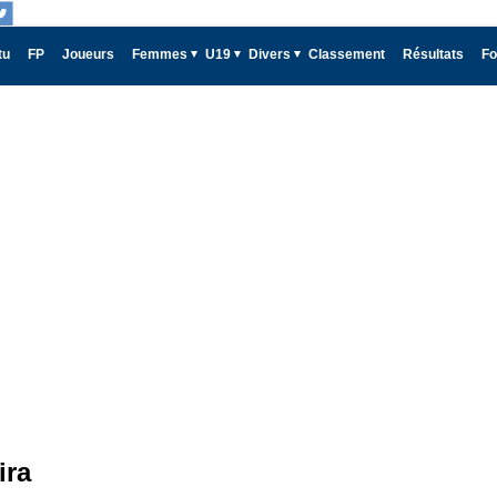
tu
FP
Joueurs
Femmes
U19
Divers
Classement
Résultats
Fo
ira