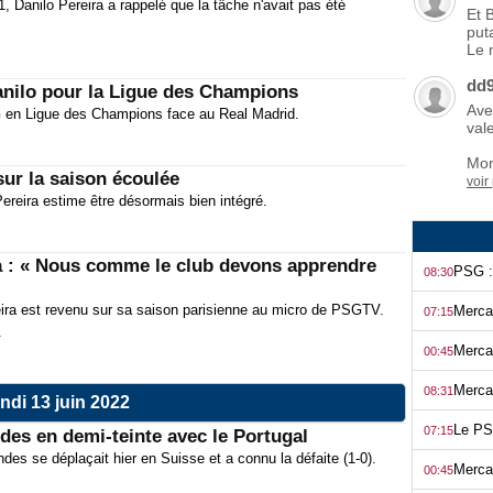
, Danilo Pereira a rappelé que la tâche n'avait pas été
Et 
put
Le 
dd
anilo pour la Ligue des Champions
Ave
G en Ligue des Champions face au Real Madrid.
vale
Mon
ur la saison écoulée
voir
Pereira estime être désormais bien intégré.
a : « Nous comme le club devons apprendre
08:30
eira est revenu sur sa saison parisienne au micro de PSGTV.
07:15
.
00:45
08:31
ndi 13 juin 2022
07:15
des en demi-teinte avec le Portugal
es se déplaçait hier en Suisse et a connu la défaite (1-0).
00:45