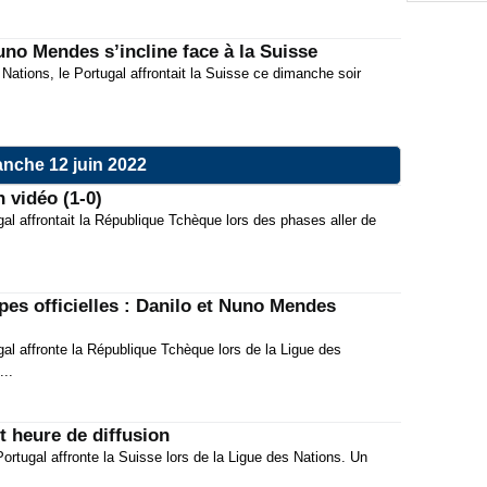
08:30
uno Mendes s’incline face à la Suisse
Merca
07:15
 Nations, le Portugal affrontait la Suisse ce dimanche soir
00:45
08:30
nche 12 juin 2022
07:15
 vidéo (1-0)
00:45
gal affrontait la République Tchèque lors des phases aller de
08:30
Fiche
07:15
pes officielles : Danilo et Nuno Mendes
00:45
gal affronte la République Tchèque lors de la Ligue des
PSG :
08:30
...
07:15
t heure de diffusion
00:45
ortugal affronte la Suisse lors de la Ligue des Nations. Un