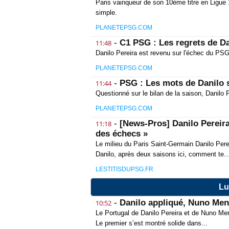
Paris vainqueur de son 10ème titre en Ligue 1
simple.
PLANETEPSG.COM
-
C1 PSG : Les regrets de D
11:48
Danilo Pereira est revenu sur l'échec du PS
PLANETEPSG.COM
-
PSG : Les mots de Danilo s
11:44
Questionné sur le bilan de la saison, Danilo 
PLANETEPSG.COM
-
[News-Pros] Danilo Pereir
11:18
des échecs »
Le milieu du Paris Saint-Germain Danilo Per
Danilo, après deux saisons ici, comment te..
LESTITISDUPSG.FR
Lu
-
Danilo appliqué, Nuno Men
10:52
Le Portugal de Danilo Pereira et de Nuno Mend
Le premier s’est montré solide dans...