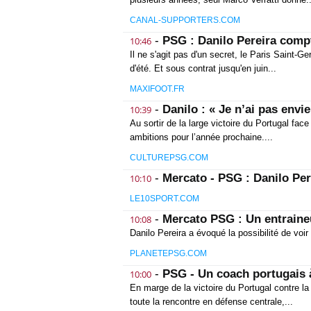
CANAL-SUPPORTERS.COM
-
PSG : Danilo Pereira compt
10:46
Il ne s'agit pas d'un secret, le Paris Saint-
d'été. Et sous contrat jusqu'en juin...
MAXIFOOT.FR
-
Danilo : « Je n’ai pas envi
10:39
Au sortir de la large victoire du Portugal face
ambitions pour l’année prochaine....
CULTUREPSG.COM
-
Mercato - PSG : Danilo Per
10:10
LE10SPORT.COM
-
Mercato PSG : Un entraine
10:08
Danilo Pereira a évoqué la possibilité de voir
PLANETEPSG.COM
-
PSG - Un coach portugais à
10:00
En marge de la victoire du Portugal contre la
toute la rencontre en défense centrale,...