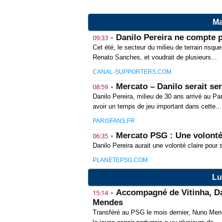
Ma
-
Danilo Pereira ne compte p
09:33
Cet été, le secteur du milieu de terrain risq
Renato Sanches, et voudrait de plusieurs...
CANAL-SUPPORTERS.COM
-
Mercato – Danilo serait se
08:59
Danilo Pereira, milieu de 30 ans arrivé au P
avoir un temps de jeu important dans cette...
PARISFANS.FR
-
Mercato PSG : Une volonté 
06:35
Danilo Pereira aurait une volonté claire pour 
PLANETEPSG.COM
Lu
-
Accompagné de Vitinha, Da
15:14
Mendes
Transféré au PSG le mois dernier, Nuno Mend