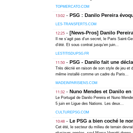
TOPMERCATO.COM
-
PSG : Danilo Pereira évoq
13:02
LES-TRANSFERTS.COM
-
[News-Pros] Danilo Pereira 
12:25
Il ne s’agit pas d’un secret, le Paris Saint-
d’été. Et sous contrat jusqu’en juin...
LESTITISDUPSG.FR
-
PSG - Danilo fait une décl
11:50
Très décrié en raison de son style de jeu et 
même installé comme un cadre du Paris...
MADEINPARISIENS.COM
-
Nuno Mendes et Danilo en 
11:32
Le Portugal de Danilo Pereira et Nuno Mende
5 juin en Ligue des Nations. Les deux...
CULTUREPSG.COM
-
Le PSG a bien coché le no
10:48
Cet été, le secteur du milieu de terrain devr
plusieurs années, seul Marco Verratti donne..