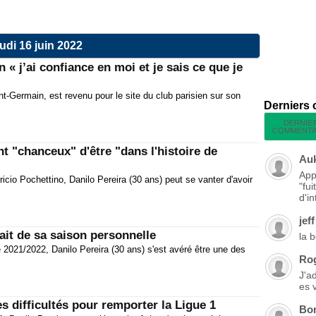
udi 16 juin 2022
n « j’ai confiance en moi et je sais ce que je
nt-Germain, est revenu pour le site du club parisien sur son
Derniers
DERNIE
COMMENTA
t "chanceux" d'être "dans l'histoire de
Au
App
cio Pochettino, Danilo Pereira (30 ans) peut se vanter d'avoir
"fu
d'in
jeff
ait de sa saison personnelle
la 
ce 2021/2022, Danilo Pereira (30 ans) s'est avéré être une des
Ro
J'a
es 
s difficultés pour remporter la Ligue 1
Bo