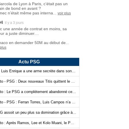
Barcola de Lyon à Paris, c’était pas un
ain de bond en avant ?
mec n’était même pas interna...
voir plus
94
il y a 3 jours
c une année de contrat en moins, sa
ur a juste diminuer....
aco en demander 50M au début de...
 plus
Actu PSG
PSG : Luis Enrique a une arme secrète dans son sac !
Mercato - PSG : Deux nouveaux Titis quittent le navire
Mercato : Le PSG a complètement abandonné cette piste…
Mercato - PSG : Ferran Torres, Luis Campos n’a plus les cartes en main…
Le PSG assoit un peu plus sa domination grâce à l’IA ?
Mercato : Après Ramos, Lee et Kolo Muani, le PSG prend la confiance !