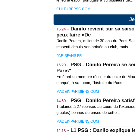
le jeune espoir portugais a vu plusieurs de...
CULTUREPSG.COM
Je
-
Danilo revient sur sa saiso
15:24
peux faire »De
Danilo Pereira, milieu de 30 ans du Paris Sai
ressenti depuis son arrivée au club, mais...
PARISFANS.FR
-
PSG - Danilo Pereira se sen
15:20
Paris"
En étant un membre régulier du onze de Mauri
marqué, à sa façon, l'histoire du Paris...
MADEINPARISIENS.COM
-
PSG - Danilo Pereira satisf
14:50
Titularisé à 27 reprises au cours de l'exerci
(seules) bonnes surprises de cette...
MADEINPARISIENS.COM
-
L1 PSG : Danilo explique le
12:18