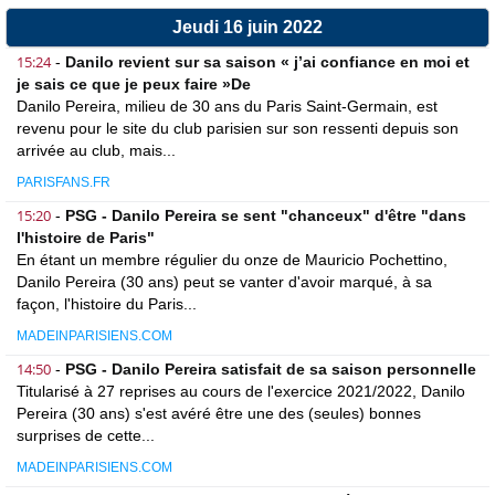
Jeudi 16 juin 2022
15:24
-
Danilo revient sur sa saison « j’ai confiance en moi et
je sais ce que je peux faire »De
Danilo Pereira, milieu de 30 ans du Paris Saint-Germain, est
revenu pour le site du club parisien sur son ressenti depuis son
arrivée au club, mais...
PARISFANS.FR
15:20
-
PSG - Danilo Pereira se sent "chanceux" d'être "dans
l'histoire de Paris"
En étant un membre régulier du onze de Mauricio Pochettino,
Danilo Pereira (30 ans) peut se vanter d'avoir marqué, à sa
façon, l'histoire du Paris...
MADEINPARISIENS.COM
14:50
-
PSG - Danilo Pereira satisfait de sa saison personnelle
Titularisé à 27 reprises au cours de l'exercice 2021/2022, Danilo
Pereira (30 ans) s'est avéré être une des (seules) bonnes
surprises de cette...
MADEINPARISIENS.COM