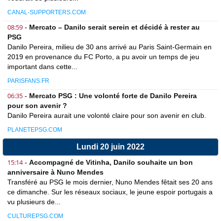
CANAL-SUPPORTERS.COM
08:59
-
Mercato – Danilo serait serein et décidé à rester au
PSG
Danilo Pereira, milieu de 30 ans arrivé au Paris Saint-Germain en
2019 en provenance du FC Porto, a pu avoir un temps de jeu
important dans cette...
PARISFANS.FR
06:35
-
Mercato PSG : Une volonté forte de Danilo Pereira
pour son avenir ?
Danilo Pereira aurait une volonté claire pour son avenir en club.
PLANETEPSG.COM
Lundi 20 juin 2022
15:14
-
Accompagné de Vitinha, Danilo souhaite un bon
anniversaire à Nuno Mendes
Transféré au PSG le mois dernier, Nuno Mendes fêtait ses 20 ans
ce dimanche. Sur les réseaux sociaux, le jeune espoir portugais a
vu plusieurs de...
CULTUREPSG.COM