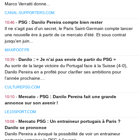
Marco Verratti donne...
CANAL-SUPPORTERS.COM
10:46
-
PSG : Danilo Pereira compte bien rester
Il ne s'agit pas d'un secret, le Paris Saint-Germain compte lancer
une nouvelle ère à partir de ce mercato d'été. Et sous contrat
jusqu'en juin...
MAXIFOOT.FR
10:39
-
Danilo : « Je n’ai pas envie de partir du PSG »
Au sortir de la large victoire du Portugal face à la Suisse (4-0),
Danilo Pereira en a profité pour clarifier ses ambitions pour
l’année prochaine....
CULTUREPSG.COM
10:10
-
Mercato - PSG : Danilo Pereira fait une grande
annonce sur son avenir !
LE10SPORT.COM
10:08
-
Mercato PSG : Un entraineur portugais à Paris ?
Danilo se prononce
Danilo Pereira a évoqué la possibilité de voir un entraineur