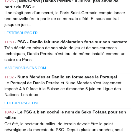
12:25
-
[News-Pros] Danilo Pereira : « Je n’ai pas envie de
partir du PSG »
Il ne s’agit pas d’un secret, le Paris Saint-Germain compte lancer
une nouvelle ère à partir de ce mercato d’été. Et sous contrat
jusqu’en juin...
LESTITISDUPSG.FR
11:50
-
PSG - Danilo fait une déclaration forte sur son mercato
Très décrié en raison de son style de jeu et de ses carences
techniques, Danilo Pereira s'est tout de même installé comme un
cadre du Paris...
MADEINPARISIENS.COM
11:32
-
Nuno Mendes et Danilo en forme avec le Portugal
Le Portugal de Danilo Pereira et Nuno Mendes s’est largement
imposé 4 à 0 face à la Suisse ce dimanche 5 juin en Ligue des
Nations. Les deux...
CULTUREPSG.COM
10:48
-
Le PSG a bien coché le nom de Seko Fofana pour son
milieu
Cet été, le secteur du milieu de terrain devrait être le point
névralgique du mercato du PSG. Depuis plusieurs années, seul