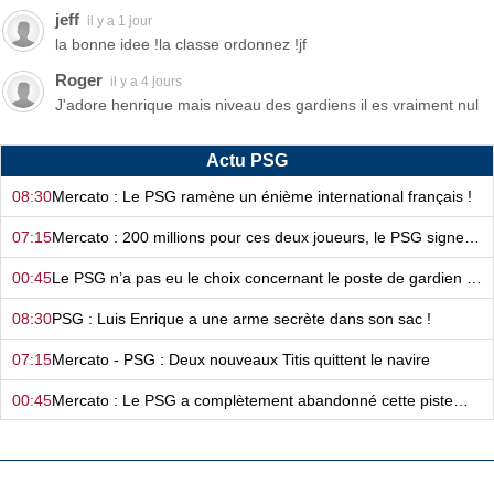
jeff
il y a 1 jour
la bonne idee !la classe ordonnez !jf
Roger
il y a 4 jours
J'adore henrique mais niveau des gardiens il es vraiment nul
Actu PSG
08:30
Mercato : Le PSG ramène un énième international français !
07:15
Mercato : 200 millions pour ces deux joueurs, le PSG signe de suite !
00:45
Le PSG n’a pas eu le choix concernant le poste de gardien de but…
08:30
PSG : Luis Enrique a une arme secrète dans son sac !
07:15
Mercato - PSG : Deux nouveaux Titis quittent le navire
00:45
Mercato : Le PSG a complètement abandonné cette piste…
08:31
Mercato - PSG : Ferran Torres, Luis Campos n’a plus les cartes en main…
07:15
Le PSG assoit un peu plus sa domination grâce à l’IA ?