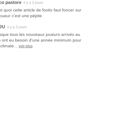
co pastore
il y a 3 jours
t quoi cette article de footix faut foncer sur
joueur c'est une pépite
OU
il y a 3 jours
sque tous les nouveaux joueurs arrivés au
b ont eu besoin d'une année minimum pour
climate...
voir plus