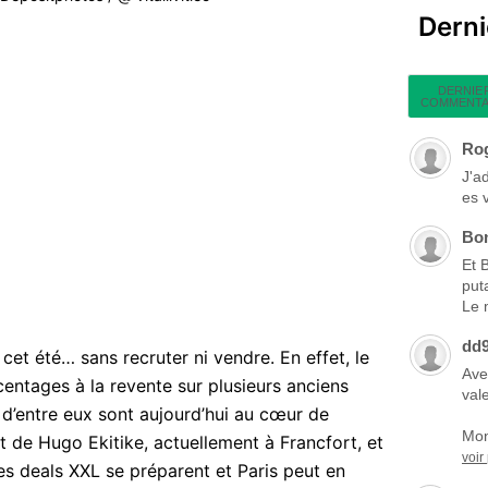
Dern
DERNIE
COMMENTA
Ro
J'a
es 
Bo
Et 
put
Le 
dd
cet été… sans recruter ni vendre. En effet, le
Ave
entages à la revente sur plusieurs anciens
vale
x d’entre eux sont aujourd’hui au cœur de
Mon
git de Hugo Ekitike, actuellement à Francfort, et
voir
es deals XXL se préparent et Paris peut en