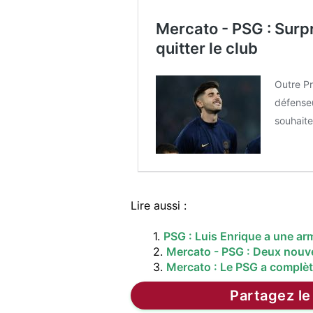
Mercato - PSG : Surp
quitter le club
Outre Pr
défenseu
souhaite
Lire aussi :
1.
PSG : Luis Enrique a une ar
2.
Mercato - PSG : Deux nouvea
3.
Mercato : Le PSG a complè
Partagez le