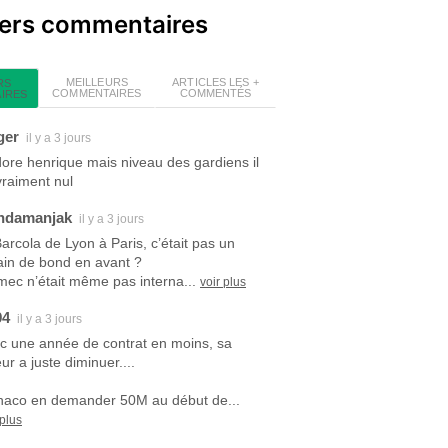
iers commentaires
MEILLEURS
ARTICLES LES +
RS
COMMENTAIRES
COMMENTÉS
IRES
ger
il y a 3 jours
dore henrique mais niveau des gardiens il
vraiment nul
ndamanjak
il y a 3 jours
Barcola de Lyon à Paris, c’était pas un
ain de bond en avant ?
mec n’était même pas interna...
voir plus
94
il y a 3 jours
c une année de contrat en moins, sa
ur a juste diminuer....
aco en demander 50M au début de...
 plus