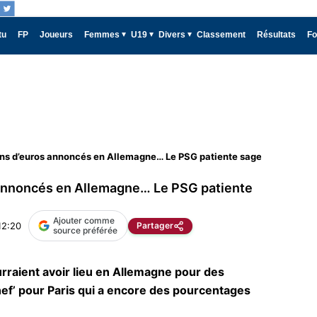
tu
FP
Joueurs
Femmes
U19
Divers
Classement
Résultats
Fo
ions d’euros annoncés en Allemagne… Le PSG patiente sagement
s annoncés en Allemagne… Le PSG patiente
Ajouter comme
12:20
Partager
source préférée
rraient avoir lieu en Allemagne pour des
ef’ pour Paris qui a encore des pourcentages