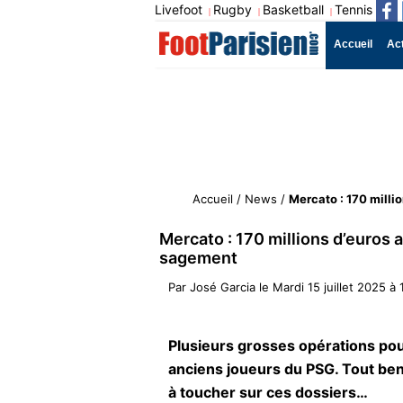
Livefoot
Rugby
Basketball
Tennis
|
|
|
Accueil
Ac
Accueil
/
News
/
Mercato : 170 mill
Mercato : 170 millions d’euro
sagement
Par
José Garcia
le
Mardi 15 juillet 2025 à 
Plusieurs grosses opérations pou
anciens joueurs du PSG. Tout ben
à toucher sur ces dossiers…