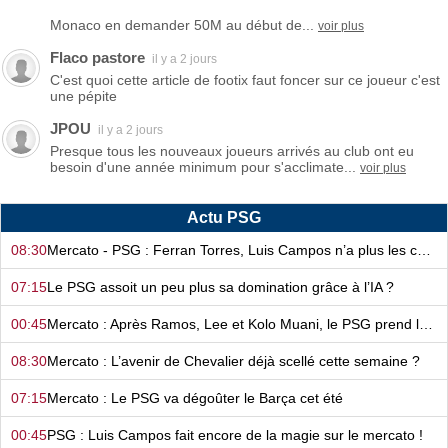
Monaco en demander 50M au début de...
voir plus
Flaco pastore
il y a 2 jours
C'est quoi cette article de footix faut foncer sur ce joueur c'est
une pépite
JPOU
il y a 2 jours
Presque tous les nouveaux joueurs arrivés au club ont eu
besoin d'une année minimum pour s'acclimate...
voir plus
Actu PSG
08:30
Mercato - PSG : Ferran Torres, Luis Campos n’a plus les cartes en main…
07:15
Le PSG assoit un peu plus sa domination grâce à l’IA ?
00:45
Mercato : Après Ramos, Lee et Kolo Muani, le PSG prend la confiance !
08:30
Mercato : L’avenir de Chevalier déjà scellé cette semaine ?
07:15
Mercato : Le PSG va dégoûter le Barça cet été
00:45
PSG : Luis Campos fait encore de la magie sur le mercato !