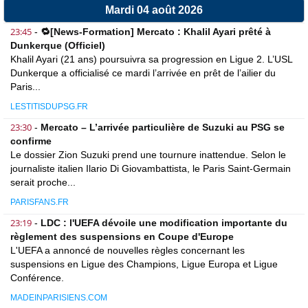
Mardi 04 août 2026
23:45
-
🔁[News-Formation] Mercato : Khalil Ayari prêté à
Dunkerque (Officiel)
Khalil Ayari (21 ans) poursuivra sa progression en Ligue 2. L’USL
Dunkerque a officialisé ce mardi l’arrivée en prêt de l’ailier du
Paris...
LESTITISDUPSG.FR
23:30
-
Mercato – L’arrivée particulière de Suzuki au PSG se
confirme
Le dossier Zion Suzuki prend une tournure inattendue. Selon le
journaliste italien Ilario Di Giovambattista, le Paris Saint-Germain
serait proche...
PARISFANS.FR
23:19
-
LDC : l'UEFA dévoile une modification importante du
règlement des suspensions en Coupe d'Europe
L'UEFA a annoncé de nouvelles règles concernant les
suspensions en Ligue des Champions, Ligue Europa et Ligue
Conférence.
MADEINPARISIENS.COM