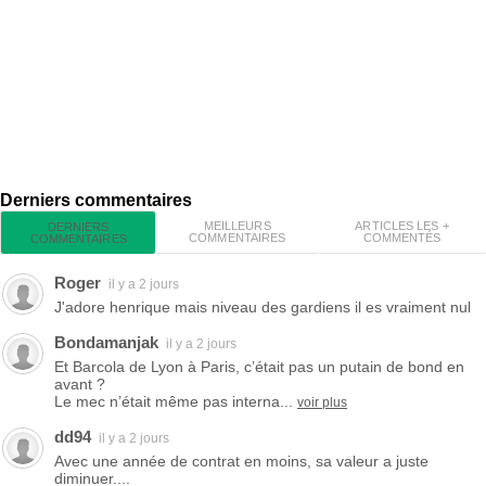
Derniers commentaires
MEILLEURS
ARTICLES LES +
DERNIERS
COMMENTAIRES
COMMENTÉS
COMMENTAIRES
Roger
il y a 2 jours
J'adore henrique mais niveau des gardiens il es vraiment nul
Bondamanjak
il y a 2 jours
Et Barcola de Lyon à Paris, c’était pas un putain de bond en
avant ?
Le mec n’était même pas interna...
voir plus
dd94
il y a 2 jours
Avec une année de contrat en moins, sa valeur a juste
diminuer....