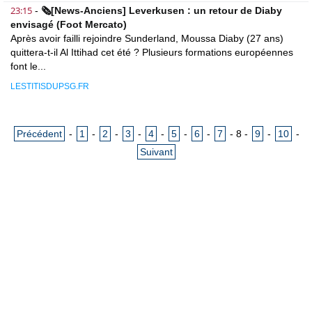
23:15
-
🗞️[News-Anciens] Leverkusen : un retour de Diaby
envisagé (Foot Mercato)
Après avoir failli rejoindre Sunderland, Moussa Diaby (27 ans)
quittera-t-il Al Ittihad cet été ? Plusieurs formations européennes
font le...
LESTITISDUPSG.FR
Précédent
-
1
-
2
-
3
-
4
-
5
-
6
-
7
-
8
-
9
-
10
-
Suivant