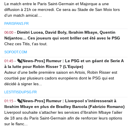
Le match entre le Paris Saint-Germain et Majorque a une
diffusion à 21h ce mercredi. Ce sera au Stade de San Moix lors
d’un match amical....
PARISFANS.FR
06:00
-
Dimitri Lucea, David Boly, Ibrahim Mbaye, Quentin
Ndjantou… Ces joueurs qui vont briller cet été avec le PSG
Chez ces Titis, t'as tout.
SOFOOT.COM
01:45
-
🗞️[News-Pros] Rumeur : Le PSG et un géant de Serie A
à la lutte pour Robin Risser ? (L’Equipe)
Auteur d’une belle première saison en Artois, Robin Risser est
courtisé par plusieurs cadors européens dont le PSG qui est
décidé à signer les...
LESTITISDUPSG.FR
01:15
-
🗞️[News-Pros] Rumeur : Liverpool s’intéresserait à
Ibrahim Mbaye en plus de Bradley Barcola (Fabrizio Romano)
Liverpool souhaite s’attacher les services d’Ibrahim Mbaye l’ailier
de 18 ans du Paris Saint-Germain afin de renforcer leurs options
sur le flanc...