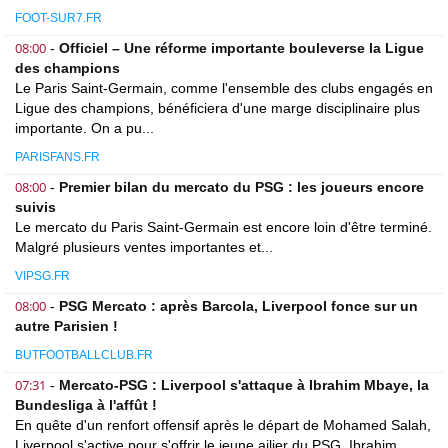
FOOT-SUR7.FR
08:00
-
Officiel – Une réforme importante bouleverse la Ligue
des champions
Le Paris Saint-Germain, comme l'ensemble des clubs engagés en
Ligue des champions, bénéficiera d'une marge disciplinaire plus
importante. On a pu...
PARISFANS.FR
08:00
-
Premier bilan du mercato du PSG : les joueurs encore
suivis
Le mercato du Paris Saint-Germain est encore loin d'être terminé.
Malgré plusieurs ventes importantes et...
VIPSG.FR
08:00
-
PSG Mercato : après Barcola, Liverpool fonce sur un
autre Parisien !
BUTFOOTBALLCLUB.FR
07:31
-
Mercato-PSG : Liverpool s'attaque à Ibrahim Mbaye, la
Bundesliga à l'affût !
En quête d'un renfort offensif après le départ de Mohamed Salah,
Liverpool s'active pour s'offrir le jeune ailier du PSG, Ibrahim