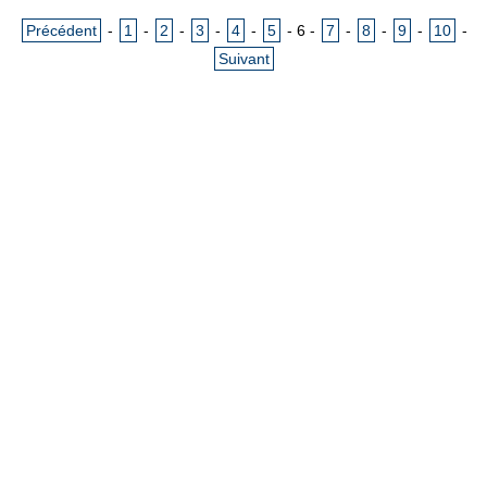
Précédent
-
1
-
2
-
3
-
4
-
5
-
6
-
7
-
8
-
9
-
10
-
Suivant