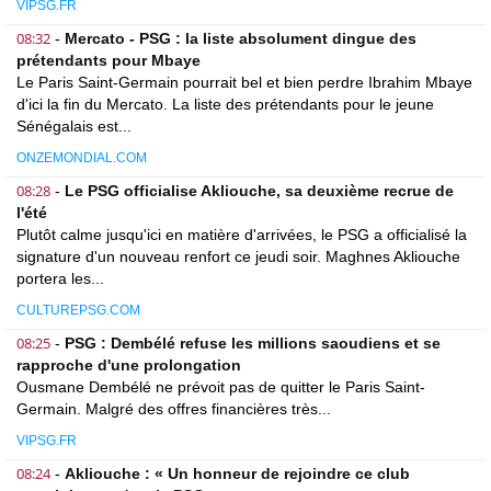
VIPSG.FR
08:32
-
Mercato - PSG : la liste absolument dingue des
prétendants pour Mbaye
Le Paris Saint-Germain pourrait bel et bien perdre Ibrahim Mbaye
d'ici la fin du Mercato. La liste des prétendants pour le jeune
Sénégalais est...
ONZEMONDIAL.COM
08:28
-
Le PSG officialise Akliouche, sa deuxième recrue de
l'été
Plutôt calme jusqu'ici en matière d'arrivées, le PSG a officialisé la
signature d'un nouveau renfort ce jeudi soir. Maghnes Akliouche
portera les...
CULTUREPSG.COM
08:25
-
PSG : Dembélé refuse les millions saoudiens et se
rapproche d'une prolongation
Ousmane Dembélé ne prévoit pas de quitter le Paris Saint-
Germain. Malgré des offres financières très...
VIPSG.FR
08:24
-
Akliouche : « Un honneur de rejoindre ce club