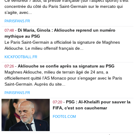
Ce vendredi 7 août, la presse française (sur l’aspect sportif) s’est
concentrée du côté du Paris Saint-Germain sur le mercato qui
s’agite, avec...
PARISFANS.FR
07:48
-
Di Maria, Ginola : Akliouche reprend un numéro
mythique au PSG
Le Paris Saint-Germain a officialisé la signature de Maghnes
Akliouche. Le milieu offensif français de...
KICKFOOTBALL.FR
07:26
-
Akliouche se confie après sa signature au PSG
Maghnes Akliouche, milieu de terrain âgé de 24 ans, a
officiellement quitté l’AS Monaco pour s’engager avec le Paris
Saint-Germain. Auprès du site...
PARISFANS.FR
07:20
-
PSG : Al-Khelaïfi pour sauver la
FIFA, c'est son cauchemar
FOOT01.COM