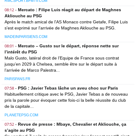
RMCSPORT.BFMTV.COM
08:12
-
Mercato : Filipe Luis réagit au départ de Maghnes
Akliouche au PSG
Après le match amical de l'AS Monaco contre Getafe, Filipe Luis
s'est exprimé sur l'arrivée de Maghnes Akliouche au PSG.
MADEINPARISIENS.COM
08:01
-
Mercato – Gusto sur le départ, réponse nette sur
l’intérêt du PSG
Malo Gusto, latéral droit de l’Equipe de France sous contrat
jusqu’en 2029 à Chelsea, semble être sur le départ suite à
l’arrivée de Marco Palestra...
PARISFANS.FR
07:58
-
PSG : Javier Tebas lâche un aveu choc sur Paris
Habituellement critique avec le PSG, Javier Tebas a de nouveau
pris la parole pour évoquer cette fois-ci la belle réussite du club
de la capitale...
PLANETEPSG.COM
07:52
-
Revue de presse : Mbaye, Chevalier et Akliouche, ça
s’agite au PSG