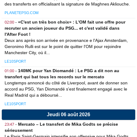
des transferts en officialisant la signature de Maghnes Akliouche.
PLANETEPSG.COM
02:00
-
«C'est un très bon choix» : L'OM fait une offre pour
recruter un ancien joueur du PSG... et c'est validé dans
l'After Foot !
Deux ans après son arrivée en provenance e l'Ajax Amsterdam,
Geronimo Rulli est sur le point de quitter l'OM pour rejoindre
Manchester City, où il...
LE10SPORT
01:00
-
140M€ pour Yan Diomandé : Le PSG a dit non au
transfert qui bat tous les records sur le mercato
Longtemps annoncé du côté de Liverpool, avant de donner son
accord au PSG, Yan Diomandé s'est finalement engagé avec le
Real Madrid qui a déboursé...
LE10SPORT
Jeudi 06 août 2026
23:47
-
Mercato – Le transfert de Mika Godts se précise
sérieusement
Le Paris Saint-Germain intensifie son offensive pour Mika Godts,