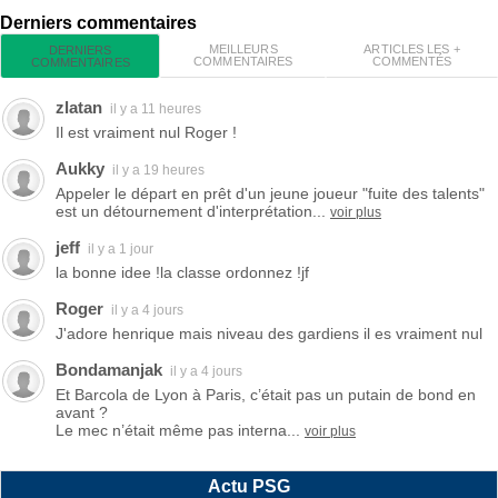
Derniers commentaires
MEILLEURS
ARTICLES LES +
DERNIERS
COMMENTAIRES
COMMENTÉS
COMMENTAIRES
zlatan
il y a 11 heures
Il est vraiment nul Roger !
Aukky
il y a 19 heures
Appeler le départ en prêt d'un jeune joueur "fuite des talents"
est un détournement d'interprétation...
voir plus
jeff
il y a 1 jour
la bonne idee !la classe ordonnez !jf
Roger
il y a 4 jours
J'adore henrique mais niveau des gardiens il es vraiment nul
Bondamanjak
il y a 4 jours
Et Barcola de Lyon à Paris, c’était pas un putain de bond en
avant ?
Le mec n’était même pas interna...
voir plus
Actu PSG