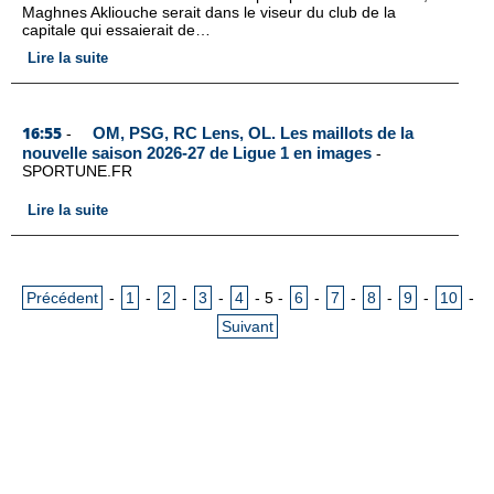
Maghnes Akliouche serait dans le viseur du club de la
capitale qui essaierait de…
Lire la suite
16:55
OM, PSG, RC Lens, OL. Les maillots de la
-
nouvelle saison 2026-27 de Ligue 1 en images
-
SPORTUNE.FR
Lire la suite
Précédent
-
1
-
2
-
3
-
4
-
5
-
6
-
7
-
8
-
9
-
10
-
Suivant