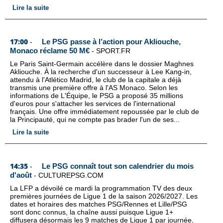
Lire la suite
17:00
Le PSG passe à l’action pour Akliouche,
-
Monaco réclame 50 M€
-
SPORT.FR
Le Paris Saint-Germain accélère dans le dossier Maghnes
Akliouche. À la recherche d'un successeur à Lee Kang-in,
attendu à l'Atlético Madrid, le club de la capitale a déjà
transmis une première offre à l'AS Monaco. Selon les
informations de L'Équipe, le PSG a proposé 35 millions
d'euros pour s'attacher les services de l'international
français. Une offre immédiatement repoussée par le club de
la Principauté, qui ne compte pas brader l'un de ses...
Lire la suite
14:35
Le PSG connaît tout son calendrier du mois
-
d'août
-
CULTUREPSG.COM
La LFP a dévoilé ce mardi la programmation TV des deux
premières journées de Ligue 1 de la saison 2026/2027. Les
dates et horaires des matches PSG/Rennes et Lille/PSG
sont donc connus, la chaîne aussi puisque Ligue 1+
diffusera désormais les 9 matches de Ligue 1 par journée,