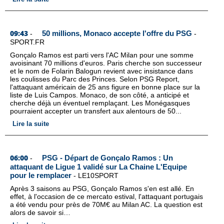
09:43
50 millions, Monaco accepte l'offre du PSG
-
-
SPORT.FR
Gonçalo Ramos est parti vers l'AC Milan pour une somme
avoisinant 70 millions d'euros. Paris cherche son successeur
et le nom de Folarin Balogun revient avec insistance dans
les coulisses du Parc des Princes. Selon PSG Report,
l'attaquant américain de 25 ans figure en bonne place sur la
liste de Luis Campos. Monaco, de son côté, a anticipé et
cherche déjà un éventuel remplaçant. Les Monégasques
pourraient accepter un transfert aux alentours de 50...
Lire la suite
06:00
PSG - Départ de Gonçalo Ramos : Un
-
attaquant de Ligue 1 validé sur La Chaine L'Equipe
pour le remplacer
-
LE10SPORT
Après 3 saisons au PSG, Gonçalo Ramos s'en est allé. En
effet, à l'occasion de ce mercato estival, l'attaquant portugais
a été vendu pour près de 70M€ au Milan AC. La question est
alors de savoir si…