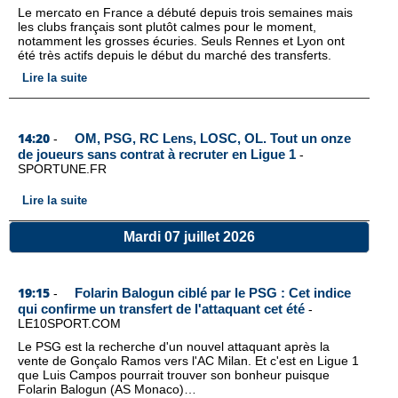
Le mercato en France a débuté depuis trois semaines mais
les clubs français sont plutôt calmes pour le moment,
notamment les grosses écuries. Seuls Rennes et Lyon ont
été très actifs depuis le début du marché des transferts.
Lire la suite
14:20
OM, PSG, RC Lens, LOSC, OL. Tout un onze
-
de joueurs sans contrat à recruter en Ligue 1
-
SPORTUNE.FR
Lire la suite
Mardi 07 juillet 2026
19:15
Folarin Balogun ciblé par le PSG : Cet indice
-
qui confirme un transfert de l'attaquant cet été
-
LE10SPORT.COM
Le PSG est la recherche d'un nouvel attaquant après la
vente de Gonçalo Ramos vers l'AC Milan. Et c'est en Ligue 1
que Luis Campos pourrait trouver son bonheur puisque
Folarin Balogun (AS Monaco)…