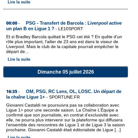
Lire la suite
00:00
PSG - Transfert de Barcola : Liverpool active
-
un plan B en Ligue 1 ?
-
LE10SPORT
Et si Bradley Barcola quittait le PSG cet été ? En quête d'un
rôle plus important, l'ailier de 23 ans est dans le viseur de
Liverpool. Mais le club de la capitale pourrait empêcher le
départ de…
Lire la suite
Dimanche 05 juillet 2026
16:35
OM, PSG, RC Lens, OL, LOSC. Un départ de
-
la chaîne Ligue 1+
-
SPORTUNE.FR
Giovanni Castaldi ne poursuivra pas sa collaboration avec
Ligue 1+ pour une seconde saison. La Chaîne L’Équipe a
confirmé que son journaliste, en contrat d’exclusivité avec
elle, ne pourra plus intervenir sur la plateforme qui diffusera
l’ensemble des rencontres de Ligue 1 et de Ligue 3 la saison
prochaine. Giovanni Castaldi était éditorialiste de Ligue [...]
Lire la suite