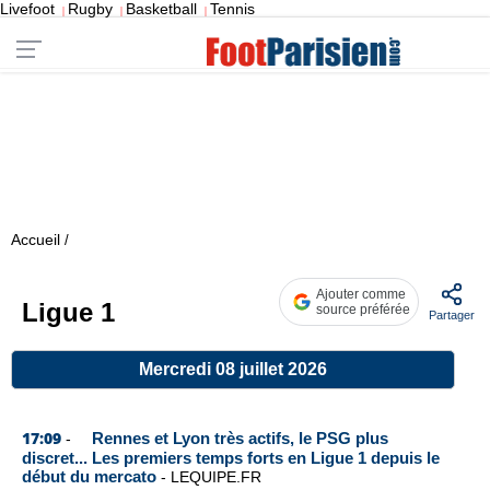
Livefoot
Rugby
Basketball
Tennis
|
|
|
Accueil
/
Ajouter comme
Ligue 1
source préférée
Partager
Mercredi 08 juillet 2026
17:09
Rennes et Lyon très actifs, le PSG plus
-
discret... Les premiers temps forts en Ligue 1 depuis le
début du mercato
-
LEQUIPE.FR