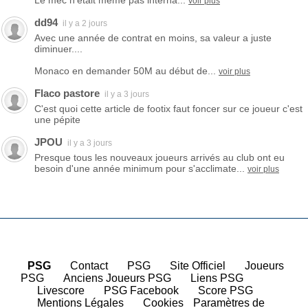
Le mec n’était même pas interna...
voir plus
dd94
il y a 2 jours
Avec une année de contrat en moins, sa valeur a juste
diminuer....
Monaco en demander 50M au début de...
voir plus
Flaco pastore
il y a 3 jours
C'est quoi cette article de footix faut foncer sur ce joueur c'est
une pépite
JPOU
il y a 3 jours
Presque tous les nouveaux joueurs arrivés au club ont eu
besoin d'une année minimum pour s'acclimate...
voir plus
PSG
|
Contact
|
PSG
|
Site Officiel
|
Joueurs
PSG
|
Anciens Joueurs PSG
|
Liens PSG
|
Livescore
|
PSG Facebook
|
Score PSG
|
Mentions Légales
|
Cookies
Paramètres de