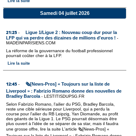
Lire la suite
Samedi 04 juillet 2026
21:25
Ligue 1/Ligue 2 : Nouveau coup dur pour la
-
LFP qui va perdre des dizaines de millions d'euros !
-
MADEINPARISIENS.COM
La réforme de la gouvernance du football professionnel
pourrait coûter cher à la LFP.
Lire la suite
12:45
🗞️[News-Pros] « Toujours sur la liste de
-
Liverpool » : Fabrizio Romano donne des nouvelles de
Bradley Barcola
-
LESTITISDUPSG.FR
Selon Fabrizio Romano, l'ailier du PSG, Bradley Barcola,
reste une cible sérieuse pour Liverpool, qui a perdu la
course pour l'ailier du RB Leipzig, Yan Diomande, au profit
des géants de la Ligue 1. Le PSG pourrait désormais être
plus ouvert à l'idée de se séparer de sa star, mais il faudra
une grosse offre, lire la suite L'article 🗞️[News-Pros] «
Toujours sur la liste de Liverpool » : Fabrizio Romano donne