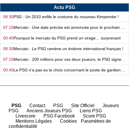
Actu PSG
08:30
PSG : Un 2010 enfile le costume du nouveau Kimpembe !
07:15
Mercato : Une date précise est annoncée pour le prochain deal du PSG
00:45
Pourquoi le mercato du PSG prend un virage… surprenant
08:30
Mercato : Le PSG ramène un énième international français !
07:15
Mercato : 200 millions pour ces deux joueurs, le PSG signe de suite !
00:45
Le PSG n’a pas eu le choix concernant le poste de gardien de but…
08:30
PSG : Luis Enrique a une arme secrète dans son sac !
07:15
Mercato - PSG : Deux nouveaux Titis quittent le navire
00:45
Mercato : Le PSG a complètement abandonné cette piste…
PSG
|
Contact
|
PSG
|
Site Officiel
|
Joueurs
PSG
|
Anciens Joueurs PSG
|
Liens PSG
08:31
Mercato - PSG : Ferran Torres, Luis Campos n’a plus les cartes en main…
|
Livescore
|
PSG Facebook
|
Score PSG
|
Mentions Légales
|
Cookies
Paramètres de
07:15
Le PSG assoit un peu plus sa domination grâce à l’IA ?
confidentialité