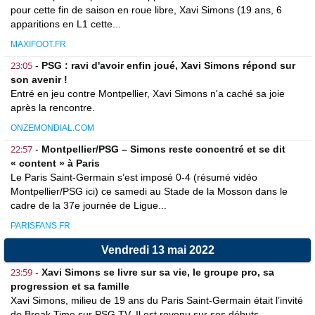
pour cette fin de saison en roue libre, Xavi Simons (19 ans, 6
apparitions en L1 cette...
MAXIFOOT.FR
23:05
-
PSG : ravi d'avoir enfin joué, Xavi Simons répond sur
son avenir !
Entré en jeu contre Montpellier, Xavi Simons n'a caché sa joie
après la rencontre.
ONZEMONDIAL.COM
22:57
-
Montpellier/PSG – Simons reste concentré et se dit
« content » à Paris
Le Paris Saint-Germain s’est imposé 0-4 (résumé vidéo
Montpellier/PSG ici) ce samedi au Stade de la Mosson dans le
cadre de la 37e journée de Ligue...
PARISFANS.FR
Vendredi 13 mai 2022
23:59
-
Xavi Simons se livre sur sa vie, le groupe pro, sa
progression et sa famille
Xavi Simons, milieu de 19 ans du Paris Saint-Germain était l’invité
de Break Time sur PSG TV. Il est revenu sur ses débuts