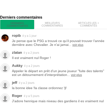
Derniers commentaires
MEILLEURS
ARTICLES LES +
DERNIERS
COMMENTAIRES
COMMENTÉS
COMMENTAIRES
ropib
il y a 1 jour
Je pense que le PSG a trouvé ce qu'il pouvait trouver l'année
dernière avec Chevalier. Je n'ai jamai...
voir plus
zlatan
il y a 2 jours
Il est vraiment nul Roger !
Aukky
il y a 2 jours
Appeler le départ en prêt d'un jeune joueur "fuite des talents"
est un détournement d'interprétation...
voir plus
jeff
il y a 2 jours
la bonne idee !la classe ordonnez !jf
Roger
il y a 5 jours
J'adore henrique mais niveau des gardiens il es vraiment nul