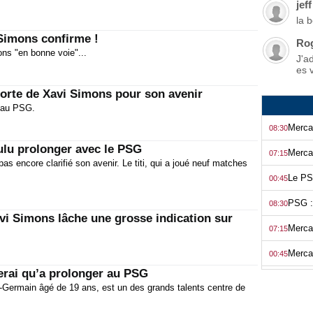
jeff
la 
 Simons confirme !
Ro
ons "en bonne voie"...
J'a
es 
forte de Xavi Simons pour son avenir
r au PSG.
08:30
ulu prolonger avec le PSG
07:15
pas encore clarifié son avenir. Le titi, qui a joué neuf matches
00:45
08:30
vi Simons lâche une grosse indication sur
07:15
00:45
rai qu’a prolonger au PSG
08:31
t-Germain âgé de 19 ans, est un des grands talents centre de
07:15