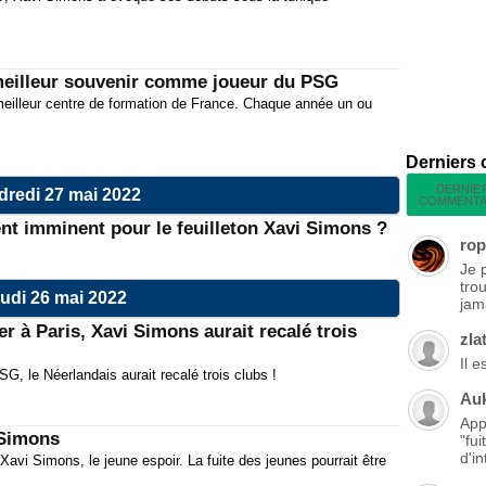
meilleur souvenir comme joueur du PSG
meilleur centre de formation de France. Chaque année un ou
Derniers
DERNIE
dredi 27 mai 2022
COMMENTA
t imminent pour le feuilleton Xavi Simons ?
rop
Je 
tro
udi 26 mai 2022
jama
r à Paris, Xavi Simons aurait recalé trois
zla
Il 
, le Néerlandais aurait recalé trois clubs !
Au
App
 Simons
"fu
d'in
avi Simons, le jeune espoir. La fuite des jeunes pourrait être