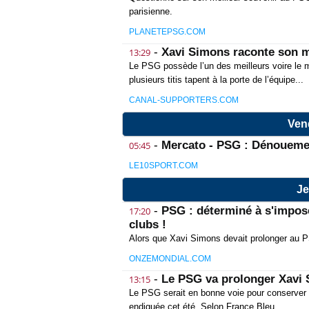
parisienne.
PLANETEPSG.COM
-
Xavi Simons raconte son 
13:29
Le PSG possède l’un des meilleurs voire le 
plusieurs titis tapent à la porte de l’équipe...
CANAL-SUPPORTERS.COM
Ven
-
Mercato - PSG : Dénouemen
05:45
LE10SPORT.COM
Je
-
PSG : déterminé à s'impose
17:20
clubs !
Alors que Xavi Simons devait prolonger au PSG
ONZEMONDIAL.COM
-
Le PSG va prolonger Xavi
13:15
Le PSG serait en bonne voie pour conserver X
endiguée cet été. Selon France Bleu,...