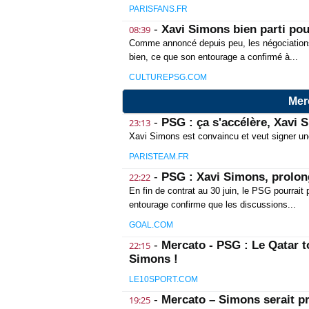
PARISFANS.FR
-
Xavi Simons bien parti po
08:39
Comme annoncé depuis peu, les négociations
bien, ce que son entourage a confirmé à...
CULTUREPSG.COM
Mer
-
PSG : ça s'accélère, Xavi S
23:13
Xavi Simons est convaincu et veut signer une
PARISTEAM.FR
-
PSG : Xavi Simons, prolon
22:22
En fin de contrat au 30 juin, le PSG pourrait
entourage confirme que les discussions...
GOAL.COM
-
Mercato - PSG : Le Qatar t
22:15
Simons !
LE10SPORT.COM
-
Mercato – Simons serait p
19:25