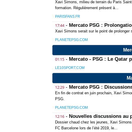
Xavi Simons, milieu de terrain du Paris Sain
formation. Régulièrement présent à...
PARISFANS.FR
-
Mercato PSG : Prolongati
17:44
Xavi Simons serait sur le point de prolonger
PLANETEPSG.COM
Mer
-
Mercato - PSG : Le Qatar p
01:15
LE10SPORT.COM
Ma
-
Mercato PSG : Discussions
12:29
En fin de contrat en juin prochain, Xavi Simo
PSG.
PLANETEPSG.COM
-
Nouvelles discussions au 
12:16
Dossier chaud chez les jeunes, Xavi Simons ar
FC Barcelone lors de l’été 2019, le...