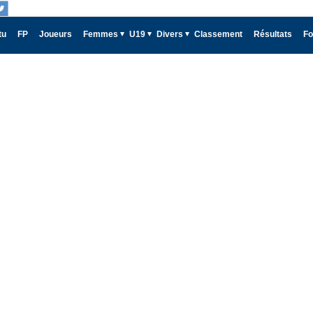
tu
FP
Joueurs
Femmes
U19
Divers
Classement
Résultats
Fo