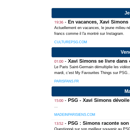
Je
-
En vacances, Xavi Simons 
19:36
Actuellement en vacances, le jeune milieu né
francs comme il l'a montré sur Instagram.
CULTUREPSG.COM
Vend
-
Xavi Simons se livre dans 
01:00
Le Paris Saint-Germain démultiplie les vidéo
mardi, c’est My Favourites Things sur PSG..
PARISFANS.FR
Ma
-
PSG - Xavi Simons dévoile 
15:00
...
MADEINPARISIENS.COM
-
PSG : Simons raconte son 
13:52
Questionné sur son meilleur souvenir au PS