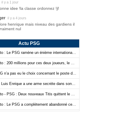
il y a 1 jour
bonne idee !la classe ordonnez !jf
ger
il y a 4 jours
dore henrique mais niveau des gardiens il
vraiment nul
Actu PSG
Mercato : Le PSG ramène un énième international français !
Mercato : 200 millions pour ces deux joueurs, le PSG signe de suite !
Le PSG n’a pas eu le choix concernant le poste de gardien de but…
PSG : Luis Enrique a une arme secrète dans son sac !
Mercato - PSG : Deux nouveaux Titis quittent le navire
Mercato : Le PSG a complètement abandonné cette piste…
Mercato - PSG : Ferran Torres, Luis Campos n’a plus les cartes en main…
Le PSG assoit un peu plus sa domination grâce à l’IA ?