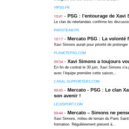
VIPSG.FR
-
PSG : l'entourage de Xavi
10:41
Le clan du néerlandais confirme les discussi
PARISTEAM.FR
-
Mercato PSG : La volonté 
10:17
Xavi Simons aurait pour priorité de prolonge
PLANETEPSG.COM
-
Xavi Simons a toujours vo
09:54
En fin de contrat le 30 juin, Xavi Simons n’a 
avec l’équipe première cette saison,...
CANAL-SUPPORTERS.COM
-
Mercato - PSG : Le clan Xa
09:45
son avenir !
LE10SPORT.COM
-
Mercato – Simons ne pense
09:44
Xavi Simons, milieu de terrain du Paris Sain
formation. Régulièrement présent à...