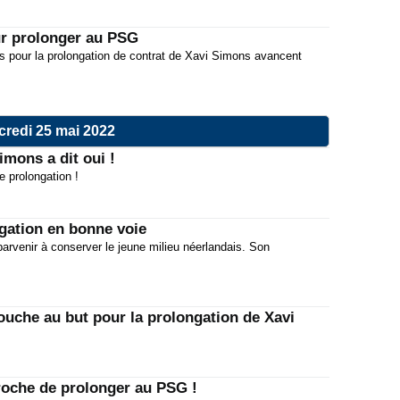
00:45
ur prolonger au PSG
08:30
 pour la prolongation de contrat de Xavi Simons avancent
Merca
07:15
00:45
credi 25 mai 2022
08:30
imons a dit oui !
 prolongation !
07:15
00:45
gation en bonne voie
08:30
 parvenir à conserver le jeune milieu néerlandais. Son
Fiche
07:15
00:45
ouche au but pour la prolongation de Xavi
roche de prolonger au PSG !