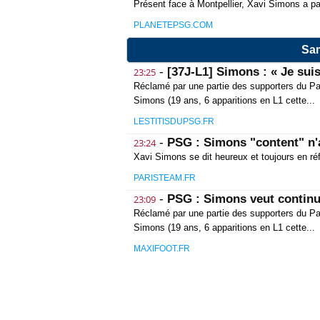
Présent face à Montpellier, Xavi Simons a part
PLANETEPSG.COM
Sam
-
[37J-L1] Simons : « Je su
23:25
Réclamé par une partie des supporters du Par
Simons (19 ans, 6 apparitions en L1 cette...
LESTITISDUPSG.FR
-
PSG : Simons "content" n'
23:24
Xavi Simons se dit heureux et toujours en réf
PARISTEAM.FR
-
PSG : Simons veut continue
23:09
Réclamé par une partie des supporters du Par
Simons (19 ans, 6 apparitions en L1 cette...
MAXIFOOT.FR