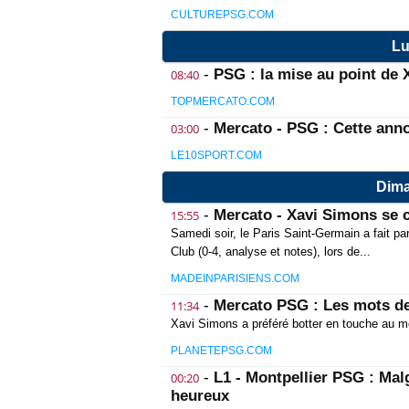
CULTUREPSG.COM
Lu
-
PSG : la mise au point de 
08:40
TOPMERCATO.COM
-
Mercato - PSG : Cette ann
03:00
LE10SPORT.COM
Dima
-
Mercato - Xavi Simons se c
15:55
Samedi soir, le Paris Saint-Germain a fait par
Club (0-4, analyse et notes), lors de...
MADEINPARISIENS.COM
-
Mercato PSG : Les mots de
11:34
Xavi Simons a préféré botter en touche au 
PLANETEPSG.COM
-
L1 - Montpellier PSG : Mal
00:20
heureux