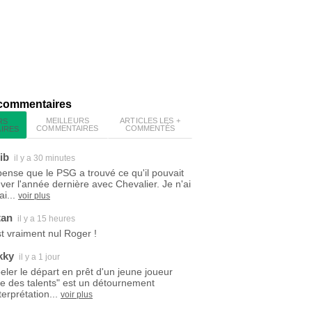
 commentaires
MEILLEURS
ARTICLES LES +
RS
COMMENTAIRES
COMMENTÉS
IRES
ib
il y a 30 minutes
pense que le PSG a trouvé ce qu'il pouvait
uver l'année dernière avec Chevalier. Je n'ai
i...
voir plus
tan
il y a 15 heures
est vraiment nul Roger !
kky
il y a 1 jour
eler le départ en prêt d'un jeune joueur
ite des talents" est un détournement
terprétation...
voir plus