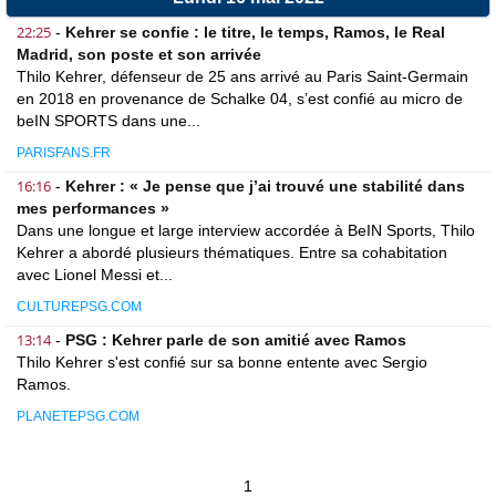
22:25
-
Kehrer se confie : le titre, le temps, Ramos, le Real
Madrid, son poste et son arrivée
Thilo Kehrer, défenseur de 25 ans arrivé au Paris Saint-Germain
en 2018 en provenance de Schalke 04, s’est confié au micro de
beIN SPORTS dans une...
PARISFANS.FR
16:16
-
Kehrer : « Je pense que j’ai trouvé une stabilité dans
mes performances »
Dans une longue et large interview accordée à BeIN Sports, Thilo
Kehrer a abordé plusieurs thématiques. Entre sa cohabitation
avec Lionel Messi et...
CULTUREPSG.COM
13:14
-
PSG : Kehrer parle de son amitié avec Ramos
Thilo Kehrer s'est confié sur sa bonne entente avec Sergio
Ramos.
PLANETEPSG.COM
1