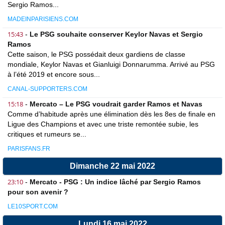
Sergio Ramos...
MADEINPARISIENS.COM
15:43
-
Le PSG souhaite conserver Keylor Navas et Sergio
Ramos
Cette saison, le PSG possédait deux gardiens de classe
mondiale, Keylor Navas et Gianluigi Donnarumma. Arrivé au PSG
à l’été 2019 et encore sous...
CANAL-SUPPORTERS.COM
15:18
-
Mercato – Le PSG voudrait garder Ramos et Navas
Comme d’habitude après une élimination dès les 8es de finale en
Ligue des Champions et avec une triste remontée subie, les
critiques et rumeurs se...
PARISFANS.FR
Dimanche 22 mai 2022
23:10
-
Mercato - PSG : Un indice lâché par Sergio Ramos
pour son avenir ?
LE10SPORT.COM
Lundi 16 mai 2022