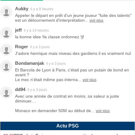
Aukky
il y a 9 heures
Appeler le départ en prêt d'un jeune joueur "fuite des talents"
est un détournement d'interprétation...
voir plus
jeff
il y a 14 heures
la bonne idee !la classe ordonnez !jf
Roger
il y a 3 jours
J'adore henrique mais niveau des gardiens il es vraiment nul
Bondamanjak
il y a 3 jours
Et Barcola de Lyon à Paris, c’était pas un putain de bond en
avant ?
Le mec n’était même pas interna...
voir plus
dd94
il y a 3 jours
Avec une année de contrat en moins, sa valeur a juste
diminuer....
Monaco en demander 50M au début de...
voir plus
Actu PSG