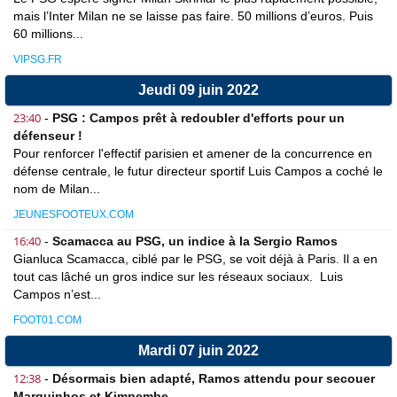
mais l’Inter Milan ne se laisse pas faire. 50 millions d’euros. Puis
60 millions...
VIPSG.FR
Jeudi 09 juin 2022
23:40
-
PSG : Campos prêt à redoubler d'efforts pour un
défenseur !
Pour renforcer l'effectif parisien et amener de la concurrence en
défense centrale, le futur directeur sportif Luis Campos a coché le
nom de Milan...
JEUNESFOOTEUX.COM
16:40
-
Scamacca au PSG, un indice à la Sergio Ramos
Gianluca Scamacca, ciblé par le PSG, se voit déjà à Paris. Il a en
tout cas lâché un gros indice sur les réseaux sociaux. Luis
Campos n’est...
FOOT01.COM
Mardi 07 juin 2022
12:38
-
Désormais bien adapté, Ramos attendu pour secouer
Marquinhos et Kimpembe