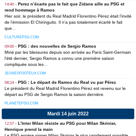
14:40
-
Perez n’écarte pas le fait que Zidane aille au PSG et
rend hommage à Ramos
Hier soir, le président du Real Madrid Florentino Pérez était l’invité
de l’émission El Chiringuito. Il n’a pas totalement écarté le fait
que...
CULTUREPSG.COM
09:00
-
PSG : des nouvelles de Sergio Ramos
Miné par les blessures depuis son arrivée au Paris Saint-Germain
l'été dernier, Sergio Ramos a connu une première saison
compliquée sous les...
JEUNESFOOTEUX.COM
08:24
-
PSG : Le départ de Ramos du Real vu par Pérez
Le président du Real Madrid Florentino Pérez est revenu sur le
départ au PSG de Sergio Ramos la saison dernière.
PLANETEPSG.COM
Mardi 14 juin 2022
12:57
-
L’Inter Milan résiste au PSG pour Milan Skriniar,
Henrique prend la main
Le PSG espère signer Milan Skriniar le plus rapidement possible,